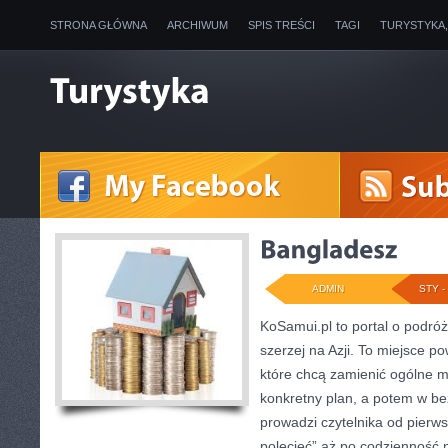
STRONA GŁÓWNA
ARCHIWUM
SPIS TREŚCI
TAGI
TURYSTYKA
ADMIN
STY - 
KoSamui.pl to portal o podróż
szerzej na Azji. To miejsce p
które chcą zamienić ogólne m
konkretny plan, a potem w b
prowadzi czytelnika od pierw
polecieć” aż po codzienność n