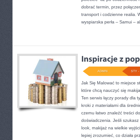
dobrać termin, przez połącze
transport i codzienne realia.
wyspiarska perła – Samui – a
ADMIN
STY - 
Jak Się Malować to miejsce s
które chcą nauczyć się makij
Ten serwis łączy porady dla t
kroki z materiałami dla śred
czemu łatwo znaleźć treści 
doświadczenia. Jeśli szukas
look, makijaż na wielkie wyjś
lepiej zrozumieć, co działa pr