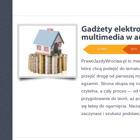
ADMIN
STY - 
PrawoJazdyWroclaw.pl to mie
które chcą podejść do tematu
przejść drogę od pierwszej my
egzamin. Strona skupia się n
czytelna, a cały proces — od
przygotowanie do teorii, aż p
się łatwy do ogarnięcia. Niez
zaczynasz i szukasz podstaw,