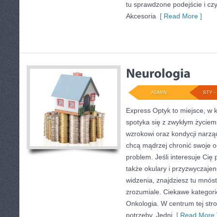
tu sprawdzone podejście i czy
Akcesoria
[ Read More ]
ADMIN
STY - 
Express Optyk to miejsce, w
spotyka się z zwykłym życiem
wzrokowi oraz kondycji narzą
chcą mądrzej chronić swoje o
problem. Jeśli interesuje Cię
także okulary i przyzwyczajen
widzenia, znajdziesz tu mnó
zrozumiale. Ciekawe kategorie
Onkologia. W centrum tej stron
potrzeby. Jedni
[ Read More 