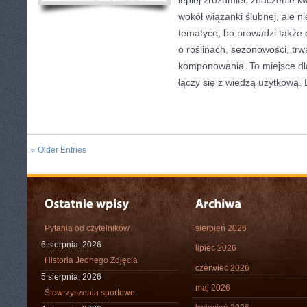
lepiej zrozumieć znaczenie kw
wokół wiązanki ślubnej, ale n
tematyce, bo prowadzi także 
o roślinach, sezonowości, trw
komponowania. To miejsce dla
łączy się z wiedzą użytkową. 
« Older Entries
Pytania od czytelników
sierpień 2026
6 sierpnia, 2026
lipiec 2026
Historia Jednego Zdjęcia
czerwiec 2026
5 sierpnia, 2026
maj 2026
Stowrzyszenia sportowe