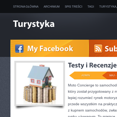
STRONA GŁÓWNA
ARCHIWUM
SPIS TREŚCI
TAGI
TURYSTYKA
ADMIN
MAJ - 
Moto Concierge to samochodo
który został przygotowany z 
lepiej rozumieć rynek motoryz
przede wszystkim na praktyc
z kupnem samochodów, zwłas
rynku używanym. To miejsce,