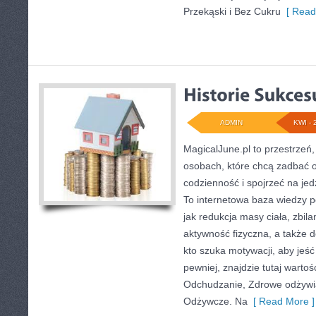
Przekąski i Bez Cukru
[ Read
ADMIN
KWI - 
MagicalJune.pl to przestrzeń,
osobach, które chcą zadbać o
codzienność i spojrzeć na je
To internetowa baza wiedzy 
jak redukcja masy ciała, zbil
aktywność fizyczna, a także 
kto szuka motywacji, aby jeść l
pewniej, znajdzie tutaj wartoś
Odchudzanie, Zdrowe odżywian
Odżywcze. Na
[ Read More ]