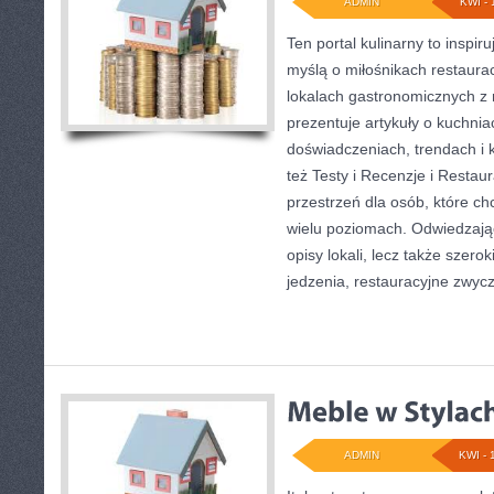
ADMIN
KWI - 
Ten portal kulinarny to inspir
myślą o miłośnikach restauracj
lokalach gastronomicznych z 
prezentuje artykuły o kuchnia
doświadczeniach, trendach i k
też Testy i Recenzje i Restau
przestrzeń dla osób, które c
wielu poziomach. Odwiedzający
opisy lokali, lecz także szerok
jedzenia, restauracyjne zwyc
ADMIN
KWI - 