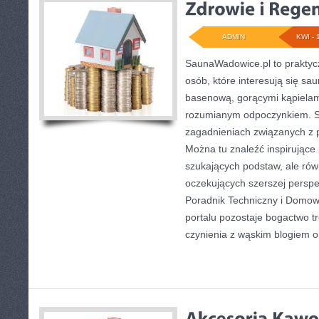
ADMIN
KWI - 
SaunaWadowice.pl to praktyczn
osób, które interesują się sa
basenową, gorącymi kąpielam
rozumianym odpoczynkiem. Se
zagadnieniach związanych z p
Można tu znaleźć inspirujące 
szukających podstaw, ale rów
oczekujących szerszej persp
Poradnik Techniczny i Domow
portalu pozostaje bogactwo t
czynienia z wąskim blogiem 