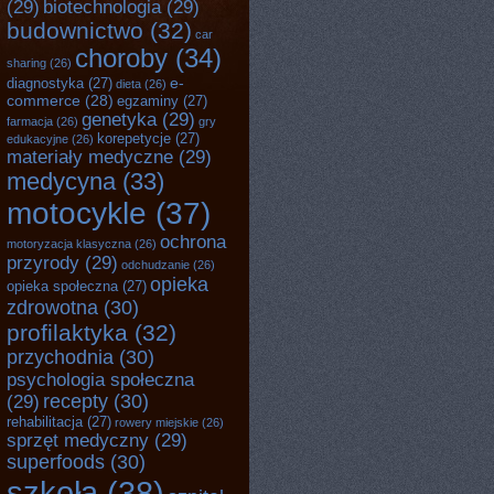
(29)
biotechnologia
(29)
budownictwo
(32)
car
choroby
(34)
sharing
(26)
e-
diagnostyka
(27)
dieta
(26)
commerce
(28)
egzaminy
(27)
genetyka
(29)
farmacja
(26)
gry
korepetycje
(27)
edukacyjne
(26)
materiały medyczne
(29)
medycyna
(33)
motocykle
(37)
ochrona
motoryzacja klasyczna
(26)
przyrody
(29)
odchudzanie
(26)
opieka
opieka społeczna
(27)
zdrowotna
(30)
profilaktyka
(32)
przychodnia
(30)
psychologia społeczna
recepty
(30)
(29)
rehabilitacja
(27)
rowery miejskie
(26)
sprzęt medyczny
(29)
superfoods
(30)
szkoła
(38)