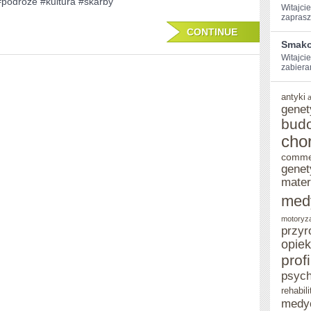
#podróże #kultura #skarby
Witajcie
KULTURALNYMI:
zaprasz
ODKRYJ
CONTINUE
Smako
NIEZNANE
Witajcie
zabiera
SKARBY!
antyki
genet
bud
cho
comme
genet
mater
med
motoryz
przyr
opie
prof
psych
rehabili
medy