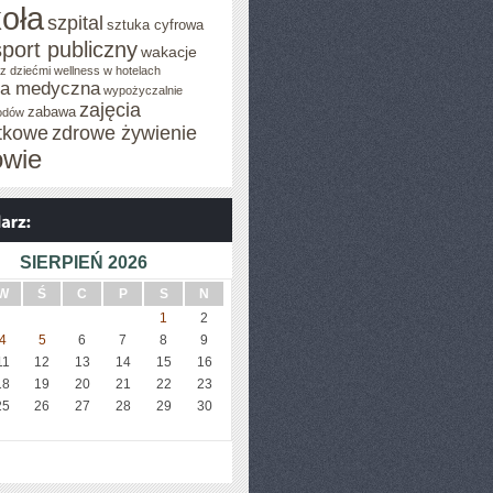
oła
szpital
sztuka cyfrowa
sport publiczny
wakacje
z dziećmi
wellness w hotelach
za medyczna
wypożyczalnie
zajęcia
zabawa
odów
tkowe
zdrowe żywienie
owie
SIERPIEŃ 2026
W
Ś
C
P
S
N
1
2
4
5
6
7
8
9
11
12
13
14
15
16
18
19
20
21
22
23
25
26
27
28
29
30