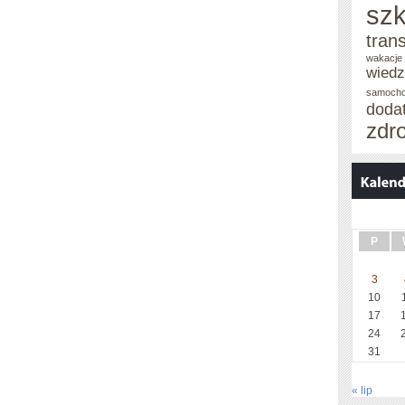
szk
tran
wakacje 
wied
samoch
doda
zdr
P
3
10
17
24
31
« lip