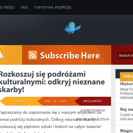
IS TREŚCI
TAGI
TURYSTYKA, PODRÓŻE
POP
Histor
Moja Fo
Fotoksi
internet
ADMIN
CZE - 16 - 2025
MOŻLIWOŚĆ
Raj na
ROZKOSZUJ
KOMENTOWANIA
Zapraszamy do zapoznania się z naszym artykułem na
Cześć w
temat podróży kulturalnych. Odkryj nieznane skarby i
SIĘ
nad wod
ZOSTAŁA WYŁĄCZONA
rozkoszuj się pięknem sztuki i historii na całym świecie!
PODRÓŻAMI
Magic