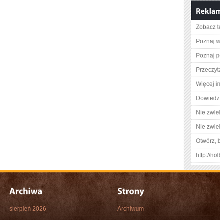
Zobacz t
Poznaj w
Poznaj p
Przeczyta
Więcej in
Dowiedz 
Nie zwlek
Nie zwlek
Otwórz, 
http://ho
sierpień 2026
Archiwum