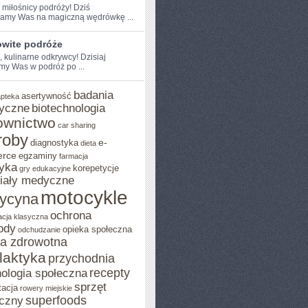
 miłośnicy ​podróży! Dziś
amy Was na magiczną wędrówkę ...
wite podróże
, kulinarne​ odkrywcy! Dzisiaj
my Was w podróż po ...
badania
asertywność
apteka
yczne
biotechnologia
ownictwo
car sharing
roby
e-
diagnostyka
dieta
rce
egzaminy
farmacja
yka
korepetycje
gry edukacyjne
iały medyczne
motocykle
ycyna
ochrona
acja klasyczna
ody
opieka społeczna
odchudzanie
ka zdrowotna
ilaktyka
przychodnia
recepty
ologia społeczna
sprzęt
tacja
rowery miejskie
superfoods
czny