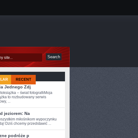
ULAR
RECENT
ia Jednego Zdj
toksiążka – świat fotografiiMoja
ążka to rozbudowany serwis
owy, ...
d jeziorem: Na
szystkim ⁤miłośnikom wypoczynku
ą! Dziś⁣ chcemy przedstawić ...
zne podróże p