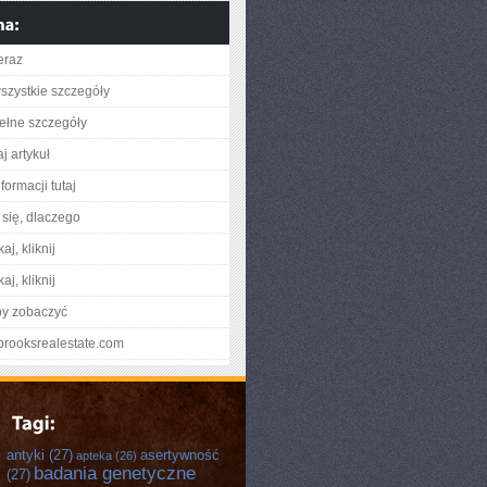
eraz
szystkie szczegóły
ełne szczegóły
j artykuł
formacji tutaj
się, dlaczego
aj, kliknij
aj, kliknij
by zobaczyć
lbrooksrealestate.com
antyki
(27)
asertywność
apteka
(26)
badania genetyczne
(27)