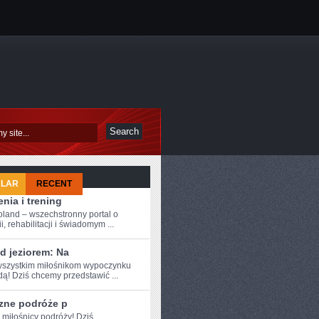
ULAR
RECENT
nia i trening
oland – wszechstronny portal o
i, rehabilitacji i świadomym ...
d jeziorem: Na
szystkim ⁤miłośnikom wypoczynku
ą! Dziś⁣ chcemy przedstawić ...
zne podróże p
 miłośnicy ​podróży! Dziś