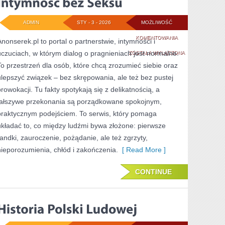
ADMIN
STY - 3 - 2026
MOŻLIWOŚĆ
INTYMNOŚĆ
KOMENTOWANIA
Anonserek.pl to portal o partnerstwie, intymności i
uczuciach, w którym dialog o pragnieniach jest normalne.
BEZ
ZOSTAŁA WYŁĄCZONA
To przestrzeń dla osób, które chcą zrozumieć siebie oraz
SEKSU
ulepszyć związek – bez skrępowania, ale też bez pustej
prowokacji. Tu fakty spotykają się z delikatnością, a
fałszywe przekonania są porządkowane spokojnym,
praktycznym podejściem. To serwis, który pomaga
układać to, co między ludźmi bywa złożone: pierwsze
randki, zauroczenie, pożądanie, ale też zgrzyty,
nieporozumienia, chłód i zakończenia.
[ Read More ]
CONTINUE