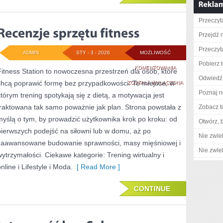
Przeczyta
Przejdź 
Przeczyt
ADMIN
STY - 3 - 2026
MOŻLIWOŚĆ
Pobierz 
RECENZJE
KOMENTOWANIA
Fitness Station to nowoczesna przestrzeń dla osób, które
Odwiedź 
chcą poprawić formę bez przypadkowości. To miejsce, w
SPRZĘTU
ZOSTAŁA WYŁĄCZONA
Poznaj n
którym trening spotykają się z dietą, a motywacja jest
FITNESS
traktowana tak samo poważnie jak plan. Strona powstała z
Zobacz t
myślą o tym, by prowadzić użytkownika krok po kroku: od
Otwórz, 
pierwszych podejść na siłowni lub w domu, aż po
Nie zwlek
zaawansowane budowanie sprawności, masy mięśniowej i
Nie zwlek
wytrzymałości. Ciekawe kategorie: Trening wirtualny i
nline i Lifestyle i Moda.
[ Read More ]
CONTINUE