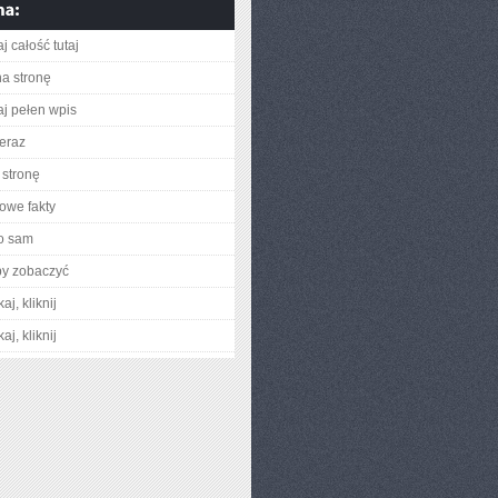
j całość tutaj
na stronę
aj pełen wpis
teraz
stronę
owe fakty
o sam
by zobaczyć
aj, kliknij
aj, kliknij