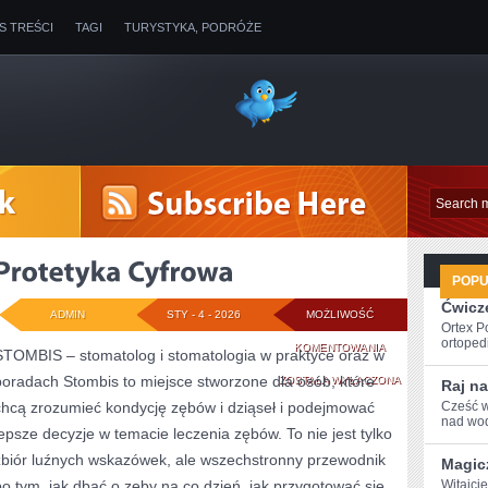
IS TREŚCI
TAGI
TURYSTYKA, PODRÓŻE
POP
Ćwicze
ADMIN
STY - 4 - 2026
MOŻLIWOŚĆ
Ortex P
ortopedi
PROTETYKA
KOMENTOWANIA
STOMBIS – stomatolog i stomatologia w praktyce oraz w
poradach Stombis to miejsce stworzone dla osób, które
CYFROWA
ZOSTAŁA WYŁĄCZONA
Raj na
chcą zrozumieć kondycję zębów i dziąseł i podejmować
Cześć w
nad wod
lepsze decyzje w temacie leczenia zębów. To nie jest tylko
zbiór luźnych wskazówek, ale wszechstronny przewodnik
Magic
po tym, jak dbać o zęby na co dzień, jak przygotować się
Witajcie