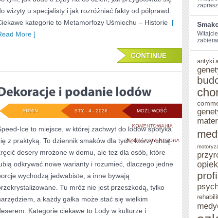
zaprasz
do wizyty u specjalisty i jak rozróżniać fakty od półprawd.
Ciekawe kategorie to Metamorfozy Uśmiechu – Historie
[
Smako
Read More ]
Witajcie
zabiera
CONTINUE
antyki
genet
bud
cho
comme
genet
ADMIN
STY - 4 - 2026
MOŻLIWOŚĆ
mater
DEKORACJE
KOMENTOWANIA
Speed-Ice to miejsce, w której zachwyt do lodów spotyka
med
się z praktyką. To dziennik smaków dla tych, którzy chcą
I
ZOSTAŁA WYŁĄCZONA
motoryz
kręcić desery mrożone w domu, ale też dla osób, które
przyr
PODANIE
opie
lubią odkrywać nowe warianty i rozumieć, dlaczego jedne
LODÓW
prof
porcje wychodzą jedwabiste, a inne bywają
psych
przekrystalizowane. Tu mróz nie jest przeszkodą, tylko
rehabili
narzędziem, a każdy gałka może stać się wielkim
medy
deserem. Kategorie ciekawe to Lody w kulturze i