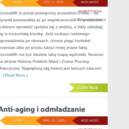
ADMIN
STY - 1 - 2026
MOŻLIWOŚĆ
HISTORIA
KOMENTOWANIA
KoronaMK to portal poświęcony przeszłości Polski – od
dynastii piastowskiej aż po współczesność. To przestrzeń,
POLSKI
ZOSTAŁA WYŁĄCZONA
w którym opowieść spotyka się z analizą, a fakty układają
LUDOWEJ
się w zrozumiałą kronikę. Jeśli szukasz rzetelnego
wprowadzenia po okresach, chcesz pojąć kontekst
przemian albo po prostu lubisz mniej znane fakty,
KoronaMK ma być idealnie taką mapą wędrówki. Nowości
na stronie Historia Polskich Miast i Znane Procesy
Historyczne. Największą siłą historii jest łańcuch zdarzeń:
z
[ Read More ]
CONTINUE
ADMIN
GRU - 31 - 2025
MOŻLIWOŚĆ
ANTI-