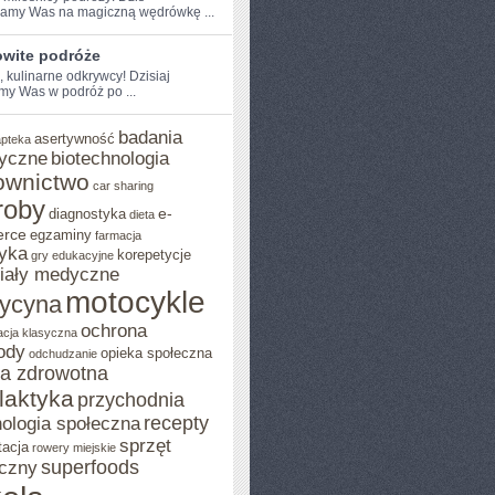
amy Was na magiczną wędrówkę ...
wite podróże
, kulinarne​ odkrywcy! Dzisiaj
my Was w podróż po ...
badania
asertywność
apteka
yczne
biotechnologia
ownictwo
car sharing
roby
e-
diagnostyka
dieta
rce
egzaminy
farmacja
yka
korepetycje
gry edukacyjne
iały medyczne
motocykle
ycyna
ochrona
acja klasyczna
ody
opieka społeczna
odchudzanie
ka zdrowotna
ilaktyka
przychodnia
recepty
ologia społeczna
sprzęt
tacja
rowery miejskie
superfoods
czny