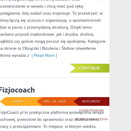
uczestniczenie w weselu i chcą mieć pod ręką
APLIKACJE
wystąpienia, listy zadań oraz inspiracje. To przestrzeń, w
I
której łączą się uczucia z organizacją, a spontaniczność
TRANSMISJE
idzie w parze z przemyślaną strukturą. Dzięki temu
zarówno przyszli małżonkowie, jak i drużba, druhna,
LIVE
najbliżsi czy goście mogą poczuć się spokojniej. Kategorie
na stronie to Obrączki i Biżuteria i Ślubne oświetlenie.
Strona wyrasta z
[ Read More ]
CONTINUE
ADMIN
GRU - 30 - 2025
MOŻLIWOŚĆ
FIZJOCOACH
KOMENTOWANIA
FizjoCoach.pl to praktyczna platforma poświęcona terapii
ruchowej, powrotowi do sprawności oraz skutecznemu
ZOSTAŁA WYŁĄCZONA
pracy z przeciążeniami. To miejsce, w którym wiedza