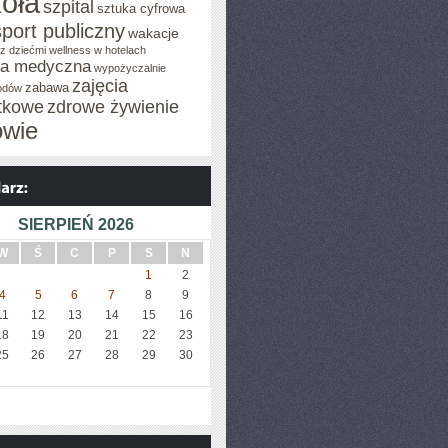
oła
szpital
sztuka cyfrowa
sport publiczny
wakacje
z dziećmi
wellness w hotelach
za medyczna
wypożyczalnie
zajęcia
zabawa
odów
tkowe
zdrowe żywienie
owie
SIERPIEŃ 2026
W
Ś
C
P
S
N
1
2
4
5
6
7
8
9
11
12
13
14
15
16
18
19
20
21
22
23
25
26
27
28
29
30