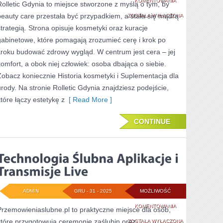
KOMENTOWANIA
Rolletic Gdynia to miejsce stworzone z myślą o tym, by
beauty care przestała być przypadkiem, a stała się mądrą
AGING
ZOSTAŁA WYŁĄCZONA
strategią. Strona opisuje kosmetyki oraz kuracje
I
gabinetowe, które pomagają zrozumieć cerę i krok po
ODMŁADZANIE
kroku budować zdrowy wygląd. W centrum jest cera – jej
komfort, a obok niej człowiek: osoba dbająca o siebie.
Zobacz koniecznie Historia kosmetyki i Suplementacja dla
urody. Na stronie Rolletic Gdynia znajdziesz podejście,
które łączy estetykę z
[ Read More ]
CONTINUE
ADMIN
GRU - 31 - 2025
MOŻLIWOŚĆ
TECHNOLOGIA
KOMENTOWANIA
Przemowieniaslubne.pl to praktyczne miejsce dla osób,
które przygotowują ceremonię zaślubin oraz
ŚLUBNA
ZOSTAŁA WYŁĄCZONA