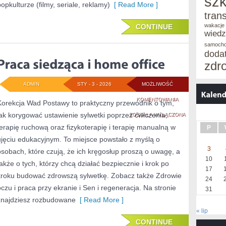
szk
popkulturze (filmy, seriale, reklamy)
[ Read More ]
tran
wakacje 
CONTINUE
wied
samoch
doda
zdr
ADMIN
STY - 3 - 2026
MOŻLIWOŚĆ
PRACA
KOMENTOWANIA
Korekcja Wad Postawy to praktyczny przewodnik o tym,
jak korygować ustawienie sylwetki poprzez ćwiczenia,
SIEDZĄCA
ZOSTAŁA WYŁĄCZONA
terapię ruchową oraz fizykoterapię i terapię manualną w
P
I
ujęciu edukacyjnym. To miejsce powstało z myślą o
HOME
3
osobach, które czują, że ich kręgosłup proszą o uwagę, a
10
OFFICE
także o tych, którzy chcą działać bezpiecznie i krok po
17
kroku budować zdrowszą sylwetkę. Zobacz także Zdrowie
24
oczu i praca przy ekranie i Sen i regeneracja. Na stronie
31
znajdziesz rozbudowane
[ Read More ]
« lip
CONTINUE