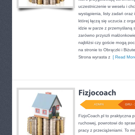
uczestniczenie w weselu i ch
wystąpienia, listy zadań oraz 
której łączą się uczucia z or
idzie w parze z przemyślaną s
zarówno przyszli małżonkowie,
najbliżsi czy goście mogą poc
na stronie to Obrączki i Biżute
Strona wyrasta z
[ Read More
ADMIN
GRU - 
FizjoCoach.pl to praktyczna p
ruchowej, powrotowi do spra
pracy z przeciążeniami. To m