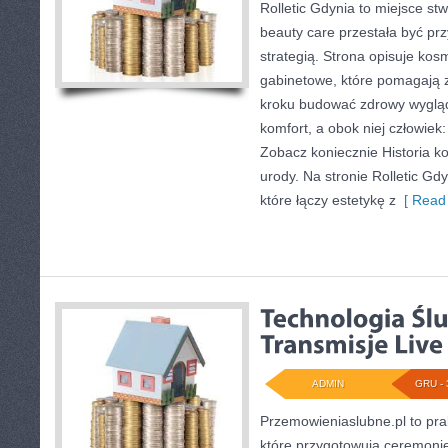
Rolletic Gdynia to miejsce st
beauty care przestała być pr
strategią. Strona opisuje kos
gabinetowe, które pomagają z
kroku budować zdrowy wygląd.
komfort, a obok niej człowiek
Zobacz koniecznie Historia k
urody. Na stronie Rolletic Gd
które łączy estetykę z
[ Read 
ADMIN
GRU - 
Przemowieniaslubne.pl to pra
które przygotowują ceremonię