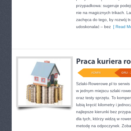
przypadkowa: sugeruje podejś
nie na magicznych trikach. L
zachęca do tego, by rozwój t
udoskonalać – bez
[ Read Mo
ADMIN
GRU - 
Szlaki-Rowerowe.pl to serwis 
w jednym miejscu szlaki rowe
oraz testy sprzętu. To kompe
lubią kręcić kilometry i jedn
najlepsze kierunki bez przypa
dla tych, którzy widzą w rower
metodę na odpoczynek. Zobac