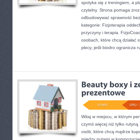
spotyka się z treningiem, a pla
czytelny. Strona pomaga zrozu
odbudowywać sprawność bez
kategorie: Fizjoterapia oddec
przyczyny i terapia. FizjoCoa
osobach, które chcą działać s
plecy, jeśli biodro ogranicza r
ADMIN
GRU - 
Witaj w miejscu, w którym per
czymś więcej niż tylko rutyną
osób, które chcą mądrze kup
między nutami w kompozycjac