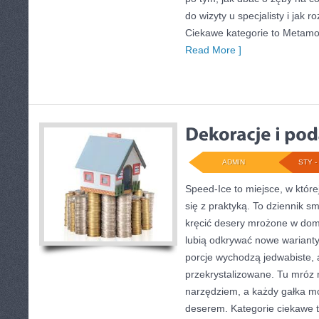
do wizyty u specjalisty i jak 
Ciekawe kategorie to Metamo
Read More ]
ADMIN
STY - 
Speed-Ice to miejsce, w któr
się z praktyką. To dziennik s
kręcić desery mrożone w domu
lubią odkrywać nowe warianty
porcje wychodzą jedwabiste, 
przekrystalizowane. Tu mróz n
narzędziem, a każdy gałka mo
deserem. Kategorie ciekawe t