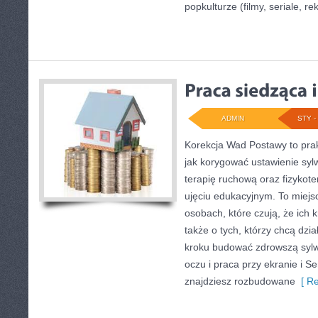
popkulturze (filmy, seriale, re
ADMIN
STY - 
Korekcja Wad Postawy to pra
jak korygować ustawienie syl
terapię ruchową oraz fizykote
ujęciu edukacyjnym. To miejs
osobach, które czują, że ich 
także o tych, którzy chcą dzia
kroku budować zdrowszą sylw
oczu i praca przy ekranie i Se
znajdziesz rozbudowane
[ Re