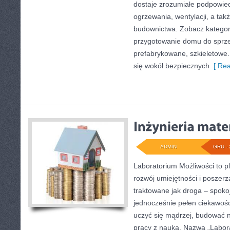
dostaje zrozumiałe podpowied
ogrzewania, wentylacji, a tak
budownictwa. Zobacz kategor
przygotowanie domu do sprz
prefabrykowane, szkieletowe.
się wokół bezpiecznych
[ Rea
ADMIN
GRU - 
Laboratorium Możliwości to p
rozwój umiejętności i poszer
traktowane jak droga – spoko
jednocześnie pełen ciekawośc
uczyć się mądrzej, budować na
pracy z nauką. Nazwa „Laborat