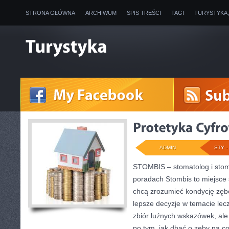
STRONA GŁÓWNA
ARCHIWUM
SPIS TREŚCI
TAGI
TURYSTYKA
ADMIN
STY - 
STOMBIS – stomatolog i stom
poradach Stombis to miejsce 
chcą zrozumieć kondycję zęb
lepsze decyzje w temacie lecz
zbiór luźnych wskazówek, al
po tym, jak dbać o zęby na co