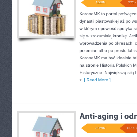
ADMIN
STY - 
KoronaMK to portal poświęcon
dynastii piastowskiej aż po w
w którym opowieść spotyka się
się w zrozumiałą kronikę. Jeś
wprowadzenia po okresach, c
przemian albo po prostu lubis
KoronaMK ma być idealnie t
na stronie Historia Polskich 
Historyczne. Największą siłą h
z
[ Read More ]
ADMIN
GRU - 