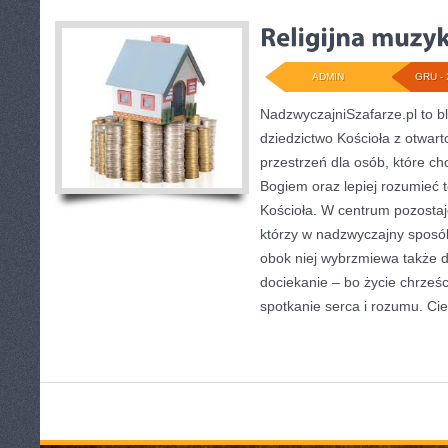
ADMIN
GRU - 
NadzwyczajniSzafarze.pl to blo
dziedzictwo Kościoła z otwart
przestrzeń dla osób, które ch
Bogiem oraz lepiej rozumieć t
Kościoła. W centrum pozostaje
którzy w nadzwyczajny sposób
obok niej wybrzmiewa także 
dociekanie – bo życie chrześci
spotkanie serca i rozumu. Ci