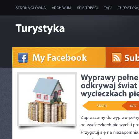
STRONA GŁÓWNA
ARCHIWUM
SPIS TREŚCI
TAGI
TURYSTYKA
ADMIN
MAJ - 
Zapraszamy do wypraw pełnyc
na wycieczkach pieszych i po
Przygotuj się na niezapomni