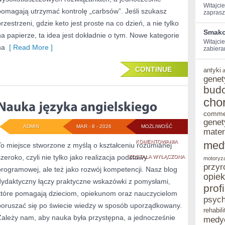
Witajcie
pomagają utrzymać kontrolę „carbsów”. Jeśli szukasz
zaprasz
przestrzeni, gdzie keto jest proste na co dzień, a nie tylko
Smako
na papierze, ta idea jest dokładnie o tym. Nowe kategorie
Witajcie
na
[ Read More ]
zabiera
CONTINUE
antyki
genet
bud
cho
comme
genet
ADMIN
MAR - 8 - 2026
MOŻLIWOŚĆ
mater
NAUKA
KOMENTOWANIA
med
To miejsce stworzone z myślą o kształceniu rozumianej
szeroko, czyli nie tylko jako realizacja podstawy
JĘZYKA
ZOSTAŁA WYŁĄCZONA
motoryz
przyr
programowej, ale też jako rozwój kompetencji. Nasz blog
ANGIELSKIEGO
opie
dydaktyczny łączy praktyczne wskazówki z pomysłami,
prof
które pomagają dzieciom, opiekunom oraz nauczycielom
psych
poruszać się po świecie wiedzy w sposób uporządkowany.
rehabili
Zależy nam, aby nauka była przystępna, a jednocześnie
medy