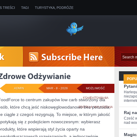
IS TREŚCI
TAGI
TURYSTYKA, PODRÓŻE
POP
Pytani
ADMIN
MAR - 8 - 2026
MOŻLIWOŚĆ
Harlequ
niezapo
ZDROWE
KOMENTOWANIA
FoodForce to centrum zakupów low carb stworzony dla
internet
osób, które chcą jeść niskowęglowodanowo bez poczucia,
ODŻYWIANIE
ZOSTAŁA WYŁĄCZONA
Raj na
że ciągle z czegoś rezygnują. To miejsce, w którym jakość
Cześć w
spotykają się z podejściem nowoczesnym: wybierasz
nad wod
produkty, które wspierają styl życia oparty na
Magic
wysokotłuszczowych rozwiązaniach, a jednocześnie