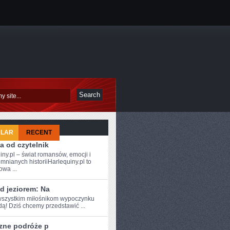
ULAR
RECENT
a od czytelnik
iny.pl – świat romansów, emocji i
mnianych historiiHarlequiny.pl to
owa ...
d jeziorem: Na
szystkim ⁤miłośnikom wypoczynku
ą! Dziś⁣ chcemy przedstawić ...
zne podróże p