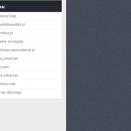
ięcej tutaj
lifebeautiful.pl
entina.pl
ełne szczegóły
adzwyczajniszafarze.pl
by zobaczyć
o sam
by zobaczyć
vidovo.info
się, dlaczego