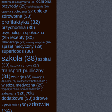
ochrona
motoryzacja klasyczna
(26)
przyrody
(29)
odchudzanie
(26)
opieka
opieka społeczna
(27)
zdrowotna
(30)
profilaktyka
(32)
przychodnia
(30)
psychologia społeczna
recepty
(30)
(29)
rehabilitacja
(27)
rowery miejskie
(26)
sprzęt medyczny
(29)
superfoods
(30)
szkoła
(38)
szpital
(30)
sztuka cyfrowa
(27)
transport publiczny
(31)
wakacje
(28)
wakacje z
dziećmi
(26)
wellness w hotelach
(26)
wiedza medyczna
(29)
wypożyczalnie samochodów
(26)
zajęcia
zabawa
(27)
dodatkowe
(30)
zdrowe
zdrowie
żywienie
(30)
(34)