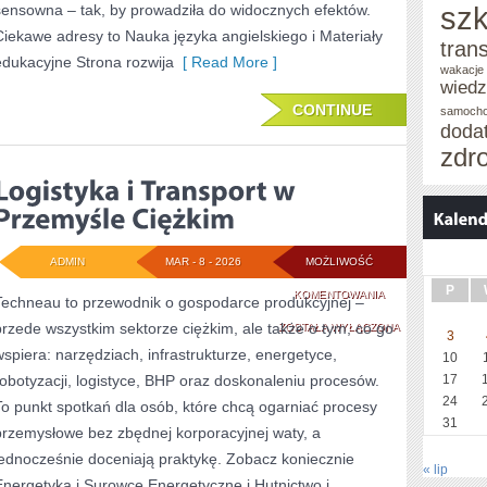
szk
sensowna – tak, by prowadziła do widocznych efektów.
Ciekawe adresy to Nauka języka angielskiego i Materiały
tran
edukacyjne Strona rozwija
[ Read More ]
wakacje 
wied
CONTINUE
samoch
doda
zdr
ADMIN
MAR - 8 - 2026
MOŻLIWOŚĆ
P
LOGISTYKA
KOMENTOWANIA
Techneau to przewodnik o gospodarce produkcyjnej –
przede wszystkim sektorze ciężkim, ale także o tym, co go
I
ZOSTAŁA WYŁĄCZONA
3
wspiera: narzędziach, infrastrukturze, energetyce,
10
TRANSPORT
robotyzacji, logistyce, BHP oraz doskonaleniu procesów.
17
W
24
To punkt spotkań dla osób, które chcą ogarniać procesy
31
PRZEMYŚLE
przemysłowe bez zbędnej korporacyjnej waty, a
jednocześnie doceniają praktykę. Zobacz koniecznie
CIĘŻKIM
« lip
Energetyka i Surowce Energetyczne i Hutnictwo i