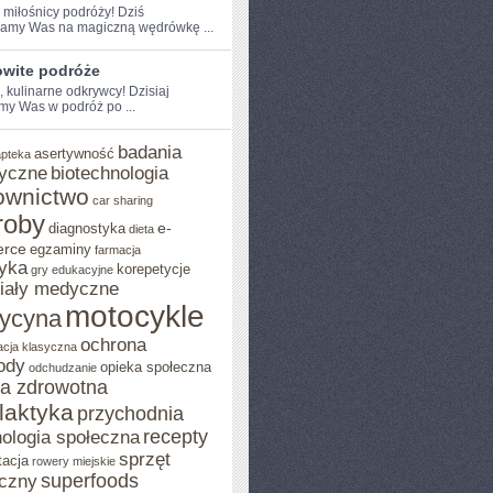
 miłośnicy ​podróży! Dziś
amy Was na magiczną wędrówkę ...
wite podróże
, kulinarne​ odkrywcy! Dzisiaj
my Was w podróż po ...
badania
asertywność
apteka
yczne
biotechnologia
ownictwo
car sharing
roby
e-
diagnostyka
dieta
rce
egzaminy
farmacja
yka
korepetycje
gry edukacyjne
iały medyczne
motocykle
ycyna
ochrona
acja klasyczna
ody
opieka społeczna
odchudzanie
ka zdrowotna
ilaktyka
przychodnia
recepty
ologia społeczna
sprzęt
tacja
rowery miejskie
superfoods
czny