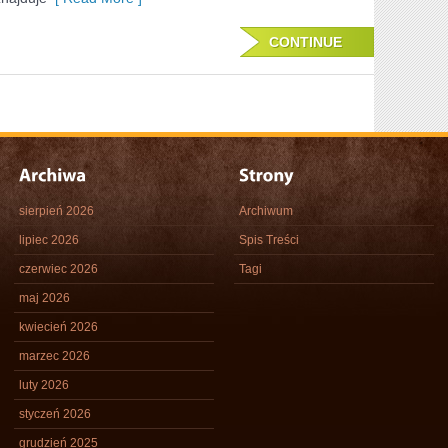
CONTINUE
sierpień 2026
Archiwum
lipiec 2026
Spis Treści
czerwiec 2026
Tagi
maj 2026
kwiecień 2026
marzec 2026
luty 2026
styczeń 2026
grudzień 2025