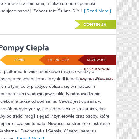
po karteczki z imionami, a także drobne upominki
budujące nastrój. Zobacz też: Ślubne DIY i
[ Read More ]
CONTINUE
ADMIN
LUT - 26 - 2026
MOŻLIWOŚĆ
POMPY
KOMENTOWANIA
Ta platforma to wieloaspektowe miejsce wiedzy o
gospodarce wodnej oraz inżynierii kanalizacyjnej. Skupia
CIEPŁA
ZOSTAŁA WYŁĄCZONA
się na tym, co w praktyce oblicza się w miastach i
gminach: sieci wodociągowe, układy odprowadzania
ścieków, a także odwodnienie. Całość jest opisana w
sposób merytoryczny, ale jednocześnie zrozumiały, tak
aby po treści mogli sięgać inżynierowie oraz osoby, które
dopiero uczą się tematu. Nowości na stronie to Instalacje
Sanitarne i Diagnostyka i Serwis. W sercu serwisu
znajduje
[ Read More ]