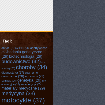
antyki
(27)
asertywność
apteka
(26)
badania genetyczne
(27)
(29)
biotechnologia
(29)
budownictwo
(32)
car
choroby
(34)
sharing
(26)
e-
diagnostyka
(27)
dieta
(26)
commerce
(28)
egzaminy
(27)
genetyka
(29)
farmacja
(26)
gry
korepetycje
(27)
edukacyjne
(26)
materiały medyczne
(29)
medycyna
(33)
motocykle
(37)