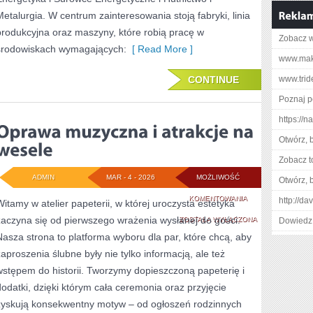
Metalurgia. W centrum zainteresowania stoją fabryki, linia
produkcyjna oraz maszyny, które robią pracę w
Zobacz w
środowiskach wymagających:
[ Read More ]
www.make
CONTINUE
www.trid
Poznaj p
https://n
Otwórz, 
Zobacz t
ADMIN
MAR - 4 - 2026
MOŻLIWOŚĆ
Otwórz, 
OPRAWA
KOMENTOWANIA
http://da
Witamy w atelier papeterii, w której uroczysta estetyka
zaczyna się od pierwszego wrażenia wysłanej do gości.
MUZYCZNA
ZOSTAŁA WYŁĄCZONA
Dowiedz 
Nasza strona to platforma wyboru dla par, które chcą, aby
I
zaproszenia ślubne były nie tylko informacją, ale też
ATRAKCJE
wstępem do historii. Tworzymy dopieszczoną papeterię i
NA
dodatki, dzięki którym cała ceremonia oraz przyjęcie
zyskują konsekwentny motyw – od ogłoszeń rodzinnych
WESELE