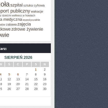
oła
szpital
sztuka cyfrowa
sport publiczny
wakacje
z dziećmi
wellness w hotelach
za medyczna
wypożyczalnie
zajęcia
zabawa
odów
tkowe
zdrowe żywienie
owie
SIERPIEŃ 2026
W
Ś
C
P
S
N
1
2
4
5
6
7
8
9
11
12
13
14
15
16
18
19
20
21
22
23
25
26
27
28
29
30