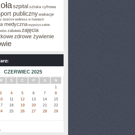
oła
szpital
sztuka cyfrowa
sport publiczny
wakacje
z dziećmi
wellness w hotelach
za medyczna
wypożyczalnie
zajęcia
zabawa
odów
tkowe
zdrowe żywienie
owie
CZERWIEC 2025
W
Ś
C
P
S
N
1
3
4
5
6
7
8
10
11
12
13
14
15
17
18
19
20
21
22
24
25
26
27
28
29
»