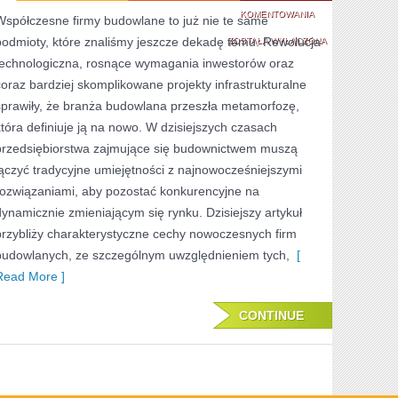
FIRMA
KOMENTOWANIA
Współczesne firmy budowlane to już nie te same
podmioty, które znaliśmy jeszcze dekadę temu. Rewolucja
BUDOWLANA
ZOSTAŁA WYŁĄCZONA
technologiczna, rosnące wymagania inwestorów oraz
W
coraz bardziej skomplikowane projekty infrastrukturalne
XXI
sprawiły, że branża budowlana przeszła metamorfozę,
WIEKU
która definiuje ją na nowo. W dzisiejszych czasach
przedsiębiorstwa zajmujące się budownictwem muszą
–
łączyć tradycyjne umiejętności z najnowocześniejszymi
CZYM
rozwiązaniami, aby pozostać konkurencyjne na
SIĘ
dynamicznie zmieniającym się rynku. Dzisiejszy artykuł
CHARAKTERYZUJE
przybliży charakterystyczne cechy nowoczesnych firm
budowlanych, ze szczególnym uwzględnieniem tych,
[
Read More ]
CONTINUE