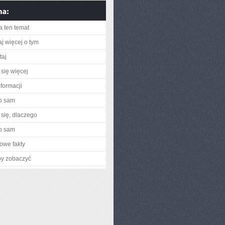
a ten temat
aj więcej o tym
taj
się więcej
nformacji
o sam
się, dlaczego
o sam
owe fakty
by zobaczyć