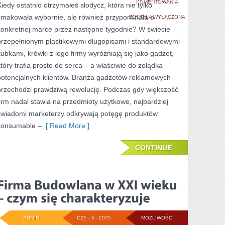
KRÓWKI
KOMENTOWANIA
Kiedy ostatnio otrzymałeś słodycz, która nie tylko
smakowała wybornie, ale również przypominała o
Z
ZOSTAŁA WYŁĄCZONA
konkretnej marce przez następne tygodnie? W świecie
LOGO
przepełnionym plastikowymi długopisami i standardowymi
FIRMY
kubkami, krówki z logo firmy wyróżniają się jako gadżet,
–
który trafia prosto do serca – a właściwie do żołądka –
potencjalnych klientów. Branża gadżetów reklamowych
MODNY
przechodzi prawdziwą rewolucję. Podczas gdy większość
I
firm nadal stawia na przedmioty użytkowe, najbardziej
PYSZNY
świadomi marketerzy odkrywają potęgę produktów
GADŻET
consumable –
[ Read More ]
CZY
CONTINUE
KIT?
ADMIN
CZE - 5 - 2025
MOŻLIWOŚĆ