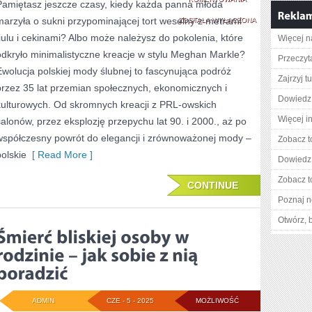
Pamiętasz jeszcze czasy, kiedy każda panna młoda
marzyła o sukni przypominającej tort weselny z metrami
ZMIENIAŁY
ZOSTAŁA WYŁĄCZONA
tiulu i cekinami? Albo może należysz do pokolenia, które
Więcej n
SIĘ
odkryło minimalistyczne kreacje w stylu Meghan Markle?
Przeczyt
TRENDY
Ewolucja polskiej mody ślubnej to fascynująca podróż
Zajrzyj tu
NA
przez 35 lat przemian społecznych, ekonomicznych i
Dowiedz 
kulturowych. Od skromnych kreacji z PRL-owskich
SUKNIE
Więcej i
salonów, przez eksplozję przepychu lat 90. i 2000., aż po
ŚLUBNE
współczesny powrót do elegancji i zrównoważonej mody –
Zobacz t
W
polskie
[ Read More ]
Dowiedz 
POLSCE
Zobacz t
CONTINUE
–
Poznaj n
OD
Otwórz, 
1990
DO
2025
ROKU
ADMIN
CZE - 5 - 2025
MOŻLIWOŚĆ