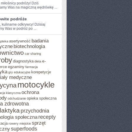
 miłośnicy ​podróży! Dziś
amy Was na magiczną wędrówkę ...
wite podróże
, kulinarne​ odkrywcy! Dzisiaj
my Was w podróż po ...
badania
asertywność
apteka
yczne
biotechnologia
ownictwo
car sharing
roby
e-
diagnostyka
dieta
rce
egzaminy
farmacja
yka
korepetycje
gry edukacyjne
iały medyczne
motocykle
ycyna
ochrona
acja klasyczna
ody
opieka społeczna
odchudzanie
ka zdrowotna
ilaktyka
przychodnia
recepty
ologia społeczna
sprzęt
tacja
rowery miejskie
superfoods
czny