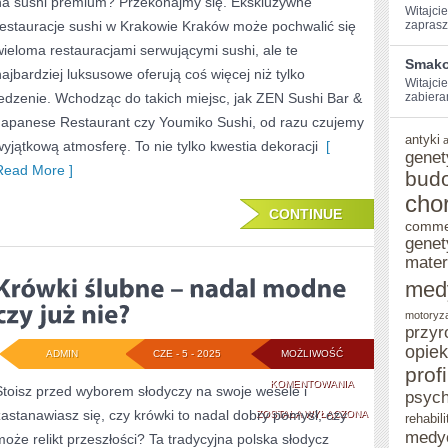
na sushi premium? Przekonajmy się. Ekskluzywne
W
Witajcie
restauracje sushi w Krakowie Kraków może pochwalić się
zaprasz
KRAKOWIE
wieloma restauracjami serwującymi sushi, ale te
Smako
–
najbardziej luksusowe oferują coś więcej niż tylko
Witajcie
jedzenie. Wchodząc do takich miejsc, jak ZEN Sushi Bar &
CZY
zabiera
Japanese Restaurant czy Youmiko Sushi, od razu czujemy
WARTO
antyki
wyjątkową atmosferę. To nie tylko kwestia dekoracji
[
genet
WYDAĆ
Read More ]
bud
WIĘCEJ?
cho
CONTINUE
comme
genet
mater
med
motoryz
przyr
opie
ADMIN
CZE - 5 - 2025
MOŻLIWOŚĆ
prof
KRÓWKI
KOMENTOWANIA
Stoisz przed wyborem słodyczy na swoje wesele i
psych
zastanawiasz się, czy krówki to nadal dobry pomysł, czy
ŚLUBNE
ZOSTAŁA WYŁĄCZONA
rehabili
medy
może relikt przeszłości? Ta tradycyjna polska słodycz
–