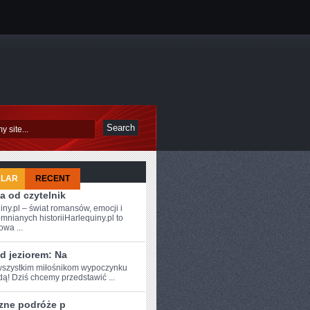
ULAR
RECENT
a od czytelnik
iny.pl – świat romansów, emocji i
mnianych historiiHarlequiny.pl to
owa ...
d jeziorem: Na
szystkim ⁤miłośnikom wypoczynku
ą! Dziś⁣ chcemy przedstawić ...
zne podróże p