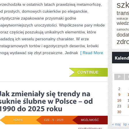
szk
przechodziła w ostatnich latach prawdziwą metamorfozę,
NADAL
od prostych, domowych cukierków po eleganckie,
tran
MODNE
artystycznie zapakowane przysmaki godne
wakacje 
wied
najwytworniejszych uroczystości. Współczesne pary młode
CZY
samoch
coraz częściej poszukują unikalnych elementów, które
JUŻ
doda
nadadzą ich weselu personalny charakter. W erze
zdr
NIE?
instagramowych tortów i egzotycznych deserów, krówki
mogą wydawać się zbyt prozaiczne. Jednak
[ Read More
CONTINUE
P
2
9
16
23
30
ADMIN
CZE - 5 - 2025
MOŻLIWOŚĆ
« maj
lip 
JAK
KOMENTOWANIA