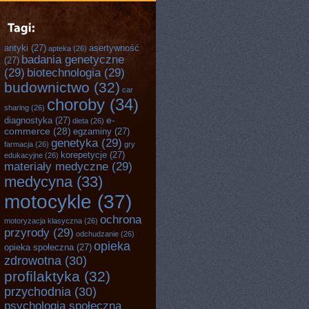
antyki
(27)
asertywność
apteka
(26)
badania genetyczne
(27)
(29)
biotechnologia
(29)
budownictwo
(32)
car
choroby
(34)
sharing
(26)
e-
diagnostyka
(27)
dieta
(26)
commerce
(28)
egzaminy
(27)
genetyka
(29)
farmacja
(26)
gry
korepetycje
(27)
edukacyjne
(26)
materiały medyczne
(29)
medycyna
(33)
motocykle
(37)
ochrona
motoryzacja klasyczna
(26)
przyrody
(29)
odchudzanie
(26)
opieka
opieka społeczna
(27)
zdrowotna
(30)
profilaktyka
(32)
przychodnia
(30)
psychologia społeczna