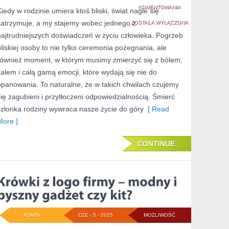
ŚMIERĆ
KOMENTOWANIA
Kiedy w rodzinie umiera ktoś bliski, świat nagle się
zatrzymuje, a my stajemy wobec jednego z
BLISKIEJ
ZOSTAŁA WYŁĄCZONA
najtrudniejszych doświadczeń w życiu człowieka. Pogrzeb
OSOBY
bliskiej osoby to nie tylko ceremonia pożegnania, ale
W
również moment, w którym musimy zmierzyć się z bólem,
RODZINIE
żalem i całą gamą emocji, które wydają się nie do
opanowania. To naturalne, że w takich chwilach czujemy
–
się zagubieni i przytłoczeni odpowiedzialnością. Śmierć
JAK
członka rodziny wywraca nasze życie do góry
[ Read
SOBIE
More ]
Z
CONTINUE
NIĄ
PORADZIĆ
ADMIN
CZE - 5 - 2025
MOŻLIWOŚĆ