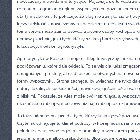
nowoczesnym trendom w turystyce. Pojawiają się tu wątki zwią
retreatami, agroglampingiem, wypoczynkiem poza sezonem c
utartym szlakiem. To pokazuje, że blog nie zamyka się w trad
łączy sielskość z nowoczesnym podejściem do relaksu i świa
temu serwis może zainteresować zarówno osoby kochające k
domową kuchnią, jak i tych, którzy szukają bardziej stylowych
luksusowych odsłon agroturystyki.
Agroturystyka w Polsce i Europie – Blog turystyczny można op
podróżowaniu, które daje oddech. To serwis dla ludzi zmęcz
spragnionych prostoty, ale jednocześnie otwartych na nowe s
formy wypoczynku. Strona zachęca, by wyjechać nie tylko dalej
natury, lokalnych społeczności, prawdziwej gościnności i wa
z bliskimi. Pokazuje, że wieś może być inspirująca, a wypocz
okazać się bardziej wartościowy niż najbardziej rozreklamowan
To także idealne miejsce dla tych, którzy lubią łączyć poznaw
Czytelnik odnajduje tu klimat podróży, w której można rano s
południe degustować regionalne produkty, a wieczorem podzi
jeziorem, winnicą albo górską doliną. Blog buduje obraz agrot