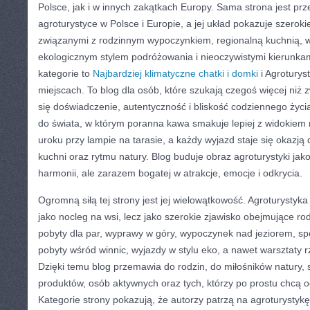
Polsce, jak i w innych zakątkach Europy. Sama strona jest prz
agroturystyce w Polsce i Europie, a jej układ pokazuje szerok
związanymi z rodzinnym wypoczynkiem, regionalną kuchnią, w
ekologicznym stylem podróżowania i nieoczywistymi kierunka
kategorie to
Najbardziej klimatyczne chatki i domki
i Agroturys
miejscach. To blog dla osób, które szukają czegoś więcej niż z
się doświadczenie, autentyczność i bliskość codziennego życia
do świata, w którym poranna kawa smakuje lepiej z widokiem n
uroku przy lampie na tarasie, a każdy wyjazd staje się okazją 
kuchni oraz rytmu natury. Blog buduje obraz agroturystyki ja
harmonii, ale zarazem bogatej w atrakcje, emocje i odkrycia.
Ogromną siłą tej strony jest jej wielowątkowość. Agroturystyka
jako nocleg na wsi, lecz jako szerokie zjawisko obejmujące r
pobyty dla par, wyprawy w góry, wypoczynek nad jeziorem, sp
pobyty wśród winnic, wyjazdy w stylu eko, a nawet warsztaty rz
Dzięki temu blog przemawia do rodzin, do miłośników natury,
produktów, osób aktywnych oraz tych, którzy po prostu chcą 
Kategorie strony pokazują, że autorzy patrzą na agroturystyk