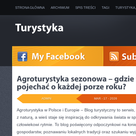
STRONA GŁÓWNA
ARCHIWUM
SPIS TREŚCI
TAGI
TURYSTYKA
ADMIN
MAR - 17 - 2026
Agroturystyka w Polsce i Europie – Blog turystyczny to serwis
z naturą, a wieś staje się inspiracją do odkrywania świata w s
człowiekowi rytmie. To blog poświęcony odpoczynkowi na łoni
gospodarstw, poznawaniu lokalnych tradycji oraz szukaniu w