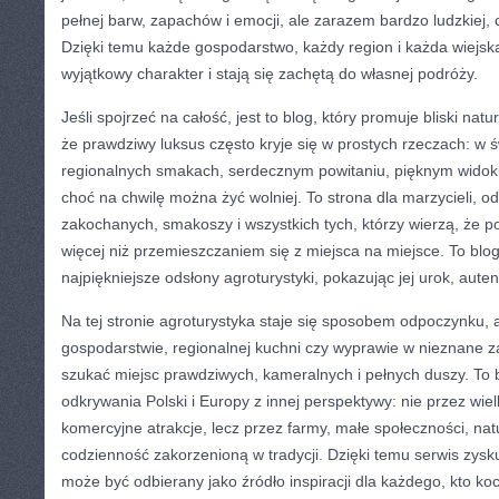
pełnej barw, zapachów i emocji, ale zarazem bardzo ludzkiej, ci
Dzięki temu każde gospodarstwo, każdy region i każda wiejsk
wyjątkowy charakter i stają się zachętą do własnej podróży.
Jeśli spojrzeć na całość, jest to blog, który promuje bliski na
że prawdziwy luksus często kryje się w prostych rzeczach: w 
regionalnych smakach, serdecznym powitaniu, pięknym widok
choć na chwilę można żyć wolniej. To strona dla marzycieli, o
zakochanych, smakoszy i wszystkich tych, którzy wierzą, że
więcej niż przemieszczaniem się z miejsca na miejsce. To blog
najpiękniejsze odsłony agroturystyki, pokazując jej urok, aute
Na tej stronie agroturystyka staje się sposobem odpoczynku, 
gospodarstwie, regionalnej kuchni czy wyprawie w nieznane z
szukać miejsc prawdziwych, kameralnych i pełnych duszy. To bl
odkrywania Polski i Europy z innej perspektywy: nie przez wielk
komercyjne atrakcje, lecz przez farmy, małe społeczności, natu
codzienność zakorzenioną w tradycji. Dzięki temu serwis zysku
może być odbierany jako źródło inspiracji dla każdego, kto ko