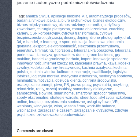
jedzenie i autentyczne podróżnicze doświadczenia.
CATEGORIES:
TURYSTYKA, PODRÓŻE
Tagi:
analiza SWOT
,
aplikacje mobilne
,
AR
,
automatyzacja procesów
,
badania rynkowe
,
bakalia
,
biuro rachunkowe
,
biznes ekologiczny
,
biznes międzynarodowy
,
biznes rodzinny
,
ceramika
,
certyfikaty
zawodowe
,
chirurgia plastyczna
,
chmura obliczeniowa
,
coaching
kariery
,
CSR korporacyjny
,
cyfrowa transformacja
,
cyfrowe
bezpieczeństwo
,
cyfryzacja
,
desery
,
doping
,
drone photography
,
druk
3d
,
e-handel
,
e-learning
,
e-sport
,
edukacja finansowa
,
ekonomia
globalna
,
eksport
,
elektromobilność
,
elektronika przemysłowa
,
emerytury
,
filmmaking
,
fit przepisy
,
fotografia krajobrazowa
,
fotografia
portretowa
,
franczyza
,
gotowanie w domu
,
green business
,
gry
mobilne
,
handel zagraniczny
,
herbata
,
import
,
innowacje społeczne
,
innowacyjność
,
internet rzeczy
,
iot
,
kancelaria prawna
,
kawa
,
kodeks
cywilny
,
kodeks rodzinny
,
kreatywność
,
kuchnia azjatycka
,
kuchnia
polska
,
kuchnia włoska
,
kulinarne inspiracje
,
kwalifikacje
,
logistyka
lotnicza
,
logistyka morska
,
medycyna estetyczna
,
medycyna sportowa
,
minimalizm
,
motivacja
,
obsługa klienta
,
ochrona środowiska
,
oszczędzanie energii
,
piwo
,
PR
,
prawo pracy
,
psychiatria
,
recykling
,
rękodzieło
,
renty
,
rozwój osobisty
,
samochody elektryczne
,
samorozwój
,
slow life
,
smart home
,
smartfony
,
spadochroniarstwo
,
sporty ekstremalne
,
strategie wzrostu
,
street food
,
styl życia
,
szkolenia
online
,
terapia
,
ubezpieczenia społeczne
,
usługi cyfrowe
,
VR
,
webinary
,
windykacja
,
wino
,
własna firma
,
work-life balance
,
wspinaczka
,
zarządzanie czasem
,
zarządzanie kryzysowe
,
zdrowie
psychiczne
,
zrównoważone budownictwo
Comments are closed.