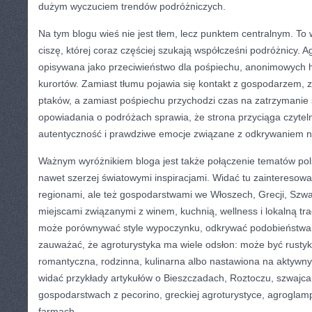
dużym wyczuciem trendów podróżniczych.
Na tym blogu wieś nie jest tłem, lecz punktem centralnym. To
ciszę, której coraz częściej szukają współcześni podróżnicy. Ag
opisywana jako przeciwieństwo dla pośpiechu, anonimowych ho
kurortów. Zamiast tłumu pojawia się kontakt z gospodarzem, 
ptaków, a zamiast pośpiechu przychodzi czas na zatrzymanie 
opowiadania o podróżach sprawia, że strona przyciąga czytel
autentyczność i prawdziwe emocje związane z odkrywaniem n
Ważnym wyróżnikiem bloga jest także połączenie tematów pols
nawet szerzej światowymi inspiracjami. Widać tu zainteresowa
regionami, ale też gospodarstwami we Włoszech, Grecji, Szwajca
miejscami związanymi z winem, kuchnią, wellness i lokalną tra
może porównywać style wypoczynku, odkrywać podobieństwa 
zauważać, że agroturystyka ma wiele odsłon: może być rustyk
romantyczna, rodzinna, kulinarna albo nastawiona na aktywn
widać przykłady artykułów o Bieszczadach, Roztoczu, szwajcar
gospodarstwach z pecorino, greckiej agroturystyce, agroglampi
farmach.