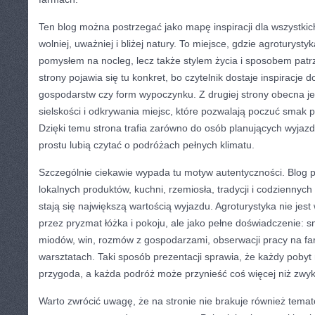
Ten blog można postrzegać jako mapę inspiracji dla wszystki
wolniej, uważniej i bliżej natury. To miejsce, gdzie agroturystyka
pomysłem na nocleg, lecz także stylem życia i sposobem patrz
strony pojawia się tu konkret, bo czytelnik dostaje inspiracje
gospodarstw czy form wypoczynku. Z drugiej strony obecna je
sielskości i odkrywania miejsc, które pozwalają poczuć smak 
Dzięki temu strona trafia zarówno do osób planujących wyjazd, 
prostu lubią czytać o podróżach pełnych klimatu.
Szczególnie ciekawie wypada tu motyw autentyczności. Blog 
lokalnych produktów, kuchni, rzemiosła, tradycji i codziennych
stają się największą wartością wyjazdu. Agroturystyka nie jes
przez pryzmat łóżka i pokoju, ale jako pełne doświadczenie:
miodów, win, rozmów z gospodarzami, obserwacji pracy na far
warsztatach. Taki sposób prezentacji sprawia, że każdy pobyt n
przygoda, a każda podróż może przynieść coś więcej niż zwyk
Warto zwrócić uwagę, że na stronie nie brakuje również tem