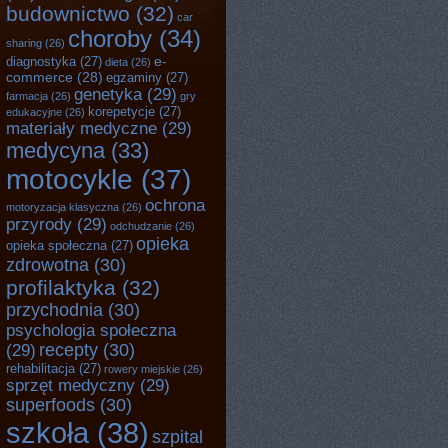
budownictwo
(32)
car
choroby
(34)
sharing
(26)
e-
diagnostyka
(27)
dieta
(26)
commerce
(28)
egzaminy
(27)
genetyka
(29)
farmacja
(26)
gry
korepetycje
(27)
edukacyjne
(26)
materiały medyczne
(29)
medycyna
(33)
motocykle
(37)
ochrona
motoryzacja klasyczna
(26)
przyrody
(29)
odchudzanie
(26)
opieka
opieka społeczna
(27)
zdrowotna
(30)
profilaktyka
(32)
przychodnia
(30)
psychologia społeczna
recepty
(30)
(29)
rehabilitacja
(27)
rowery miejskie
(26)
sprzęt medyczny
(29)
superfoods
(30)
szkoła
(38)
szpital