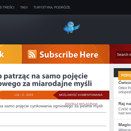
IS TREŚCI
TAGI
TURYSTYKA, PODRÓŻE
POP
Ćwicze
Ortex P
ortopedi
BARDZO
LIS - 3 - 2025
MOŻLIWOŚĆ KOMENTOWANIA
Raj na
WIELE
ZOSTAŁA WYŁĄCZONA
 na samo pojęcie cynkowania ogniowego za pewne myśli
Cześć w
OSÓB
nad wod
PATRZĄC
Magic
NA
Witajcie