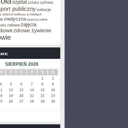
oła
szpital
sztuka cyfrowa
sport publiczny
wakacje
z dziećmi
wellness w hotelach
za medyczna
wypożyczalnie
zajęcia
zabawa
odów
tkowe
zdrowe żywienie
owie
SIERPIEŃ 2026
W
Ś
C
P
S
N
1
2
4
5
6
7
8
9
11
12
13
14
15
16
18
19
20
21
22
23
25
26
27
28
29
30