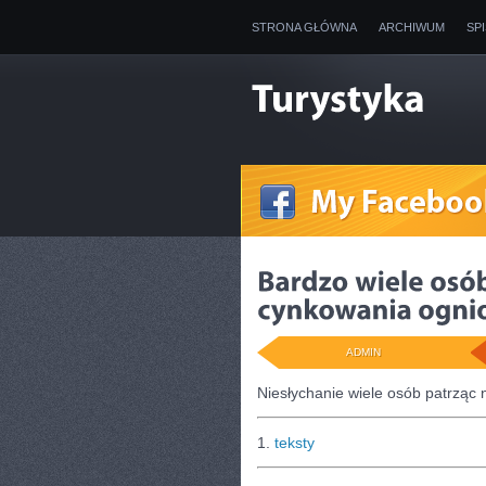
STRONA GŁÓWNA
ARCHIWUM
SP
ADMIN
Niesłychanie wiele osób patrząc
1.
teksty