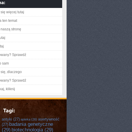
się więcej tutaj
a ten temat
naszą stronę
utaj
taj
gowany? Sprawdź
o sam
się, dlaczego
gowany? Sprawdź
aj, kliknij
antyki
(27)
asertywność
apteka
(26)
badania genetyczne
(27)
(29)
biotechnologia
(29)