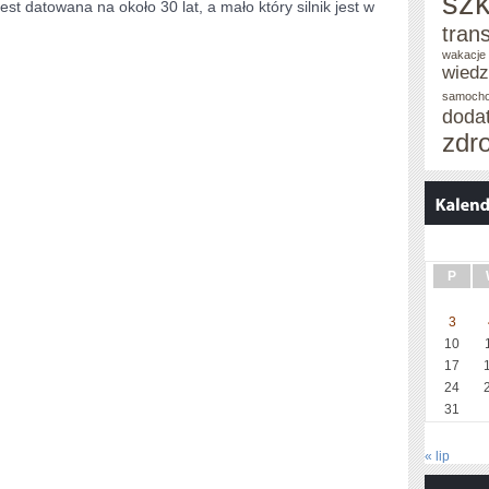
szk
est datowana na około 30 lat, a mało który silnik jest w
tran
wakacje 
wied
samoch
doda
zdr
P
3
10
17
24
31
« lip