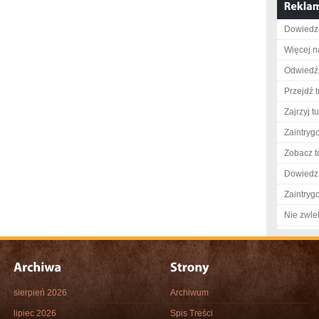
Dowiedz 
Więcej n
Odwiedź 
Przejdź t
Zajrzyj tu
Zaintry
Zobacz t
Dowiedz 
Zaintry
Nie zwlek
sierpień 2026
Archiwum
lipiec 2026
Spis Treści