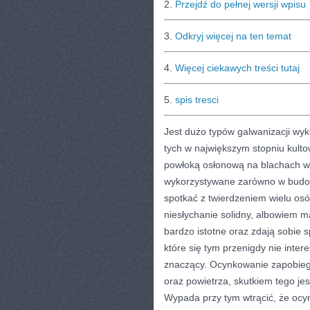
2.
Przejdź do pełnej wersji wpisu
3.
Odkryj więcej na ten temat
4.
Więcej ciekawych treści tutaj
5.
spis tresci
Jest dużo typów galwanizacji wy
tych w największym stopniu kult
powłoką osłonową na blachach w 
wykorzystywane zarówno w budown
spotkać z twierdzeniem wielu osó
niesłychanie solidny, albowiem m
bardzo istotne oraz zdają sobie 
które się tym przenigdy nie inter
znaczący. Ocynkowanie zapobiega
oraz powietrza, skutkiem tego jes
Wypada przy tym wtrącić, że oc