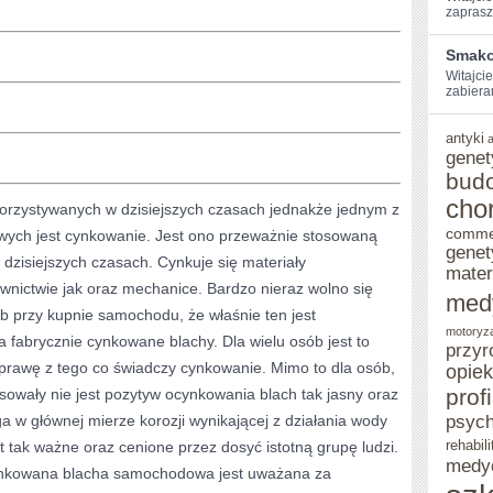
zaprasz
SAMO
Smako
POJĘCIE
Witajcie
zabiera
CYNKOWANIA
OGNIOWEGO
antyki
genet
ZA
bud
MIARODAJNE
cho
korzystywanych w dzisiejszych czasach jednakże jednym z
MYŚLI
comme
owych jest cynkowanie. Jest ono przeważnie stosowaną
genet
dzisiejszych czasach. Cynkuje się materiały
mater
ictwie jak oraz mechanice. Bardzo nieraz wolno się
med
b przy kupnie samochodu, że właśnie ten jest
motoryz
a fabrycznie cynkowane blachy. Dla wielu osób jest to
przyr
sprawę z tego co świadczy cynkowanie. Mimo to dla osób,
opie
prof
esowały nie jest pozytyw ocynkowania blach tak jasny oraz
 w głównej mierze korozji wynikającej z działania wody
psych
rehabili
t tak ważne oraz cenione przez dosyć istotną grupę ludzi.
medy
ynkowana blacha samochodowa jest uważana za