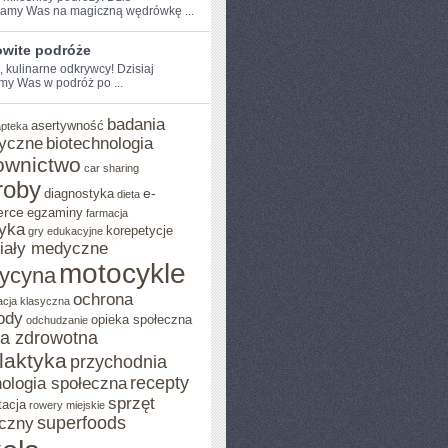
amy Was na magiczną wędrówkę ...
wite podróże
, kulinarne​ odkrywcy! Dzisiaj
my Was w podróż po ...
badania
asertywność
apteka
yczne
biotechnologia
ownictwo
car sharing
roby
e-
diagnostyka
dieta
rce
egzaminy
farmacja
yka
korepetycje
gry edukacyjne
iały medyczne
motocykle
ycyna
ochrona
acja klasyczna
ody
opieka społeczna
odchudzanie
ka zdrowotna
ilaktyka
przychodnia
recepty
ologia społeczna
sprzęt
tacja
rowery miejskie
superfoods
czny