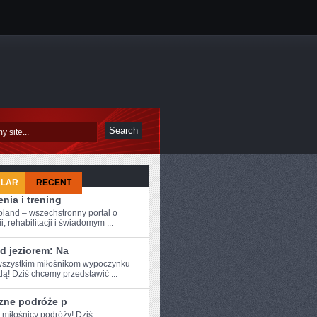
ULAR
RECENT
nia i trening
oland – wszechstronny portal o
i, rehabilitacji i świadomym ...
d jeziorem: Na
szystkim ⁤miłośnikom wypoczynku
ą! Dziś⁣ chcemy przedstawić ...
zne podróże p
 miłośnicy ​podróży! Dziś