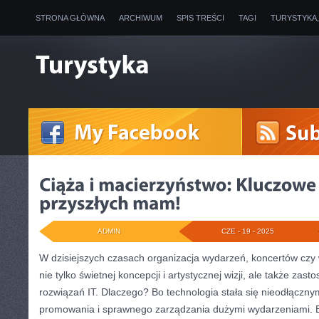
STRONA GŁÓWNA
ARCHIWUM
SPIS TREŚCI
TAGI
TURYSTYKA
ADMIN
CZE - 19 - 2025
W dzisiejszych czasach organizacja wydarzeń, koncertów c
nie tylko świetnej koncepcji i artystycznej wizji, ale także z
rozwiązań IT. Dlaczego? Bo technologia stała się nieodłącz
promowania i sprawnego zarządzania dużymi wydarzeniami. B