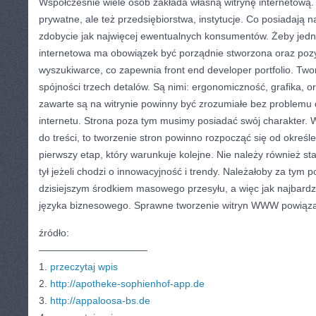
Współcześnie wiele osób zakłada własną witrynę internetową. 
prywatne, ale też przedsiębiorstwa, instytucje. Co posiadają 
zdobycie jak najwięcej ewentualnych konsumentów. Żeby jedna
internetowa ma obowiązek być porządnie stworzona oraz poz
wyszukiwarce, co zapewnia front end developer portfolio. Twor
spójności trzech detalów. Są nimi: ergonomiczność, grafika, or
zawarte są na witrynie powinny być zrozumiałe bez problemu
internetu. Strona poza tym musimy posiadać swój charakter.
do treści, to tworzenie stron powinno rozpocząć się od określe
pierwszy etap, który warunkuje kolejne. Nie należy również sta
tył jeżeli chodzi o innowacyjność i trendy. Należałoby za tym p
dzisiejszym środkiem masowego przesyłu, a więc jak najbard
języka biznesowego. Sprawne tworzenie witryn WWW powiązan
źródło:
———————————
1.
przeczytaj wpis
2.
http://apotheke-sophienhof-app.de
3.
http://appaloosa-bs.de