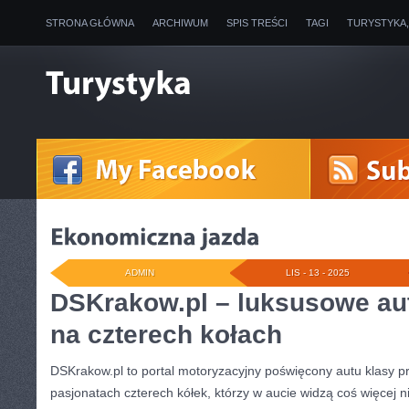
STRONA GŁÓWNA
ARCHIWUM
SPIS TREŚCI
TAGI
TURYSTYKA
ADMIN
LIS - 13 - 2025
DSKrakow.pl – luksusowe aut
na czterech kołach
DSKrakow.pl to portal motoryzacyjny poświęcony autu klasy p
pasjonatach czterech kółek, którzy w aucie widzą coś więcej ni