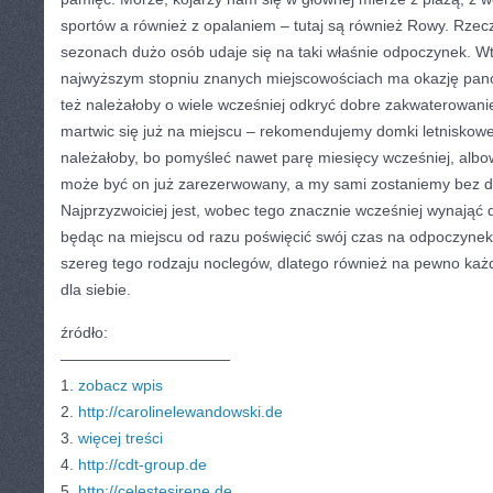
sportów a również z opalaniem – tutaj są również Rowy. Rzec
sezonach dużo osób udaje się na taki właśnie odpoczynek. W
najwyższym stopniu znanych miejscowościach ma okazję panow
też należałoby o wiele wcześniej odkryć dobre zakwaterowanie,
martwic się już na miejscu – rekomendujemy domki letniskow
należałoby, bo pomyśleć nawet parę miesięcy wcześniej, alb
może być on już zarezerwowany, a my sami zostaniemy bez 
Najprzyzwoiciej jest, wobec tego znacznie wcześniej wynająć 
będąc na miejscu od razu poświęcić swój czas na odpoczynek.
szereg tego rodzaju noclegów, dlatego również na pewno każd
dla siebie.
źródło:
———————————
1.
zobacz wpis
2.
http://carolinelewandowski.de
3.
więcej treści
4.
http://cdt-group.de
5.
http://celestesirene.de