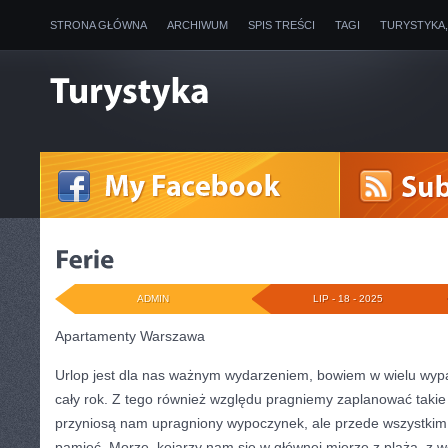
STRONA GŁÓWNA
ARCHIWUM
SPIS TREŚCI
TAGI
TURYSTYKA
ADMIN
LIP - 18 - 2025
Apartamenty Warszawa
Urlop jest dla nas ważnym wydarzeniem, bowiem w wielu wy
cały rok. Z tego również względu pragniemy zaplanować takie 
przyniosą nam upragniony wypoczynek, ale przede wszystkim
pamięć. Morze, kojarzy nam się w głównej mierze z plażą, z