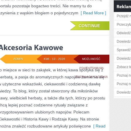
portalu pozostaje bogactwo treści. Nie mamy tu do
czynienia z wąskim blogiem o pojedynczym
[ Read More ]
Przejdź n
Przeczyt
CONTINUE
Odwiedź 
Dowiedz 
Sprawdź
Dowiedz 
ADMIN
KWI - 13 - 2026
MOŻLIWOŚĆ
Zobacz t
AKCESORIA
KOMENTOWANIA
to miejsce w sieci to zakątek, w której kawa spotyka się z
Poznaj n
herbatą, a pasja do aromatycznych napojów zamienia się
KAWOWE
ZOSTAŁA WYŁĄCZONA
w użyteczne wskazówki, ciekawostki i codzienną dawkę
Poznaj n
wiedzy. To blog, który został stworzony dla miłośników
Dowiedz 
awy, wielbicieli herbaty, a także dla tych, którzy po prostu
chcą lepiej poznać codzienne rytuały związane z
przygotowywaniem ulubionych napojów. Polecam
Ciekawostki i Historia Kawy i Rodzaje Kawy. Na stronie
można znaleźć rozbudowane artykuły poświęcone
[ Read