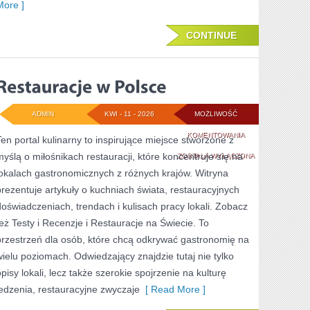
More ]
CONTINUE
ADMIN
KWI - 11 - 2026
MOŻLIWOŚĆ
RESTAURACJE
KOMENTOWANIA
Ten portal kulinarny to inspirujące miejsce stworzone z
myślą o miłośnikach restauracji, które koncentruje się na
W
ZOSTAŁA WYŁĄCZONA
lokalach gastronomicznych z różnych krajów. Witryna
POLSCE
prezentuje artykuły o kuchniach świata, restauracyjnych
doświadczeniach, trendach i kulisach pracy lokali. Zobacz
też Testy i Recenzje i Restauracje na Świecie. To
przestrzeń dla osób, które chcą odkrywać gastronomię na
wielu poziomach. Odwiedzający znajdzie tutaj nie tylko
opisy lokali, lecz także szerokie spojrzenie na kulturę
jedzenia, restauracyjne zwyczaje
[ Read More ]