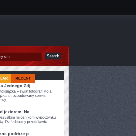
ULAR
RECENT
ia Jednego Zdj
toksiążka – świat fotografiiMoja
ążka to rozbudowany serwis
owy, ...
d jeziorem: Na
szystkim ⁤miłośnikom wypoczynku
ą! Dziś⁣ chcemy przedstawić ...
zne podróże p