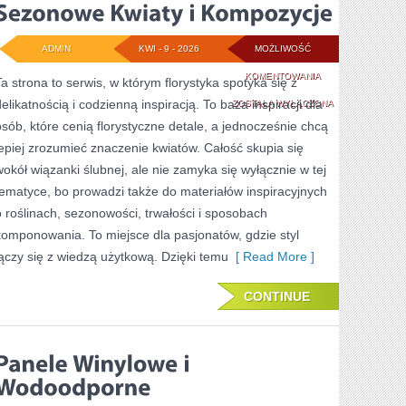
ADMIN
KWI - 9 - 2026
MOŻLIWOŚĆ
SEZONOWE
KOMENTOWANIA
Ta strona to serwis, w którym florystyka spotyka się z
delikatnością i codzienną inspiracją. To baza inspiracji dla
KWIATY
ZOSTAŁA WYŁĄCZONA
osób, które cenią florystyczne detale, a jednocześnie chcą
I
lepiej zrozumieć znaczenie kwiatów. Całość skupia się
KOMPOZYCJE
wokół wiązanki ślubnej, ale nie zamyka się wyłącznie w tej
tematyce, bo prowadzi także do materiałów inspiracyjnych
o roślinach, sezonowości, trwałości i sposobach
komponowania. To miejsce dla pasjonatów, gdzie styl
łączy się z wiedzą użytkową. Dzięki temu
[ Read More ]
CONTINUE