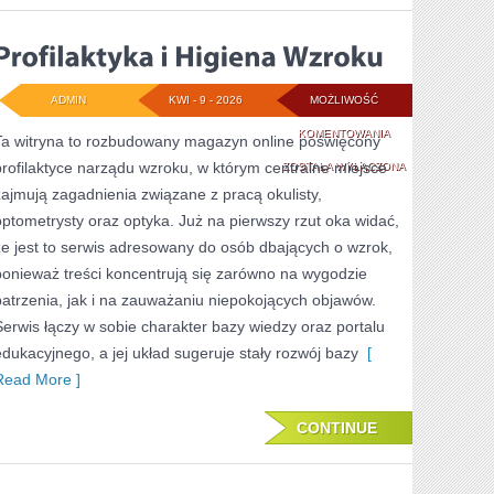
ADMIN
KWI - 9 - 2026
MOŻLIWOŚĆ
PROFILAKTYKA
KOMENTOWANIA
Ta witryna to rozbudowany magazyn online poświęcony
profilaktyce narządu wzroku, w którym centralne miejsce
I
ZOSTAŁA WYŁĄCZONA
zajmują zagadnienia związane z pracą okulisty,
HIGIENA
optometrysty oraz optyka. Już na pierwszy rzut oka widać,
WZROKU
że jest to serwis adresowany do osób dbających o wzrok,
ponieważ treści koncentrują się zarówno na wygodzie
patrzenia, jak i na zauważaniu niepokojących objawów.
Serwis łączy w sobie charakter bazy wiedzy oraz portalu
edukacyjnego, a jej układ sugeruje stały rozwój bazy
[
Read More ]
CONTINUE