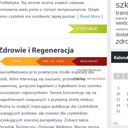
szk
Profilaktyka. Na stronie można znaleźć ciekawe
omówienia wielu psów o różnym temperamencie. Dzięki
tran
temu czytelnik ma możliwość lepiej poznać
[ Read More ]
wakacje 
wied
CONTINUE
samoch
doda
zdr
ADMIN
KWI - 14 - 2026
MOŻLIWOŚĆ
ZDROWIE
KOMENTOWANIA
SaunaWadowice.pl to praktyczne źródło inspiracji dla
P
osób, które interesują się saunami, przestrzenią
I
ZOSTAŁA WYŁĄCZONA
basenową, gorącymi kąpielami z bąbelkami oraz szeroko
REGENERACJA
3
rozumianym odpoczynkiem. Serwis koncentruje się na
10
zagadnieniach związanych z prywatną strefą relaksu.
17
24
Można tu znaleźć inspirujące publikacje dla czytelników
31
szukających podstaw, ale również dla czytelników
oczekujących szerszej perspektywy. Zobacz także
« lip
Poradnik Techniczny i Domowe Wellness. Mocną stroną