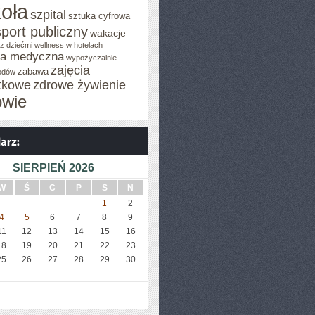
oła
szpital
sztuka cyfrowa
sport publiczny
wakacje
z dziećmi
wellness w hotelach
za medyczna
wypożyczalnie
zajęcia
zabawa
odów
tkowe
zdrowe żywienie
owie
SIERPIEŃ 2026
W
Ś
C
P
S
N
1
2
4
5
6
7
8
9
11
12
13
14
15
16
18
19
20
21
22
23
25
26
27
28
29
30