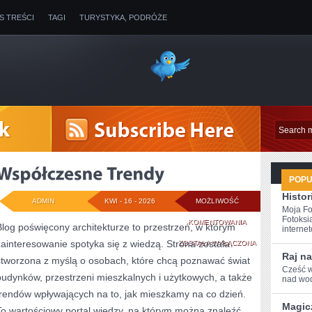
IS TREŚCI
TAGI
TURYSTYKA, PODRÓŻE
POP
Histor
ADMIN
KWI - 16 - 2026
MOŻLIWOŚĆ
Moja Fo
Fotoksi
WSPÓŁCZESNE
KOMENTOWANIA
Blog poświęcony architekturze to przestrzeń, w którym
internet
zainteresowanie spotyka się z wiedzą. Strona została
TRENDY
ZOSTAŁA WYŁĄCZONA
Raj na
stworzona z myślą o osobach, które chcą poznawać świat
Cześć w
budynków, przestrzeni mieszkalnych i użytkowych, a także
nad wod
trendów wpływających na to, jak mieszkamy na co dzień.
Magic
To wartościowy portal wiedzy, na którym można znaleźć