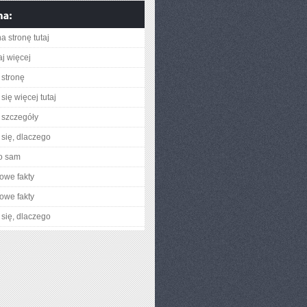
a stronę tutaj
aj więcej
stronę
się więcej tutaj
 szczegóły
się, dlaczego
o sam
owe fakty
owe fakty
się, dlaczego