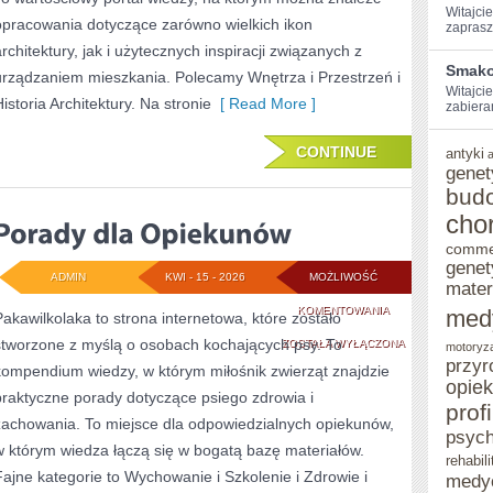
Witajcie
opracowania dotyczące zarówno wielkich ikon
zaprasz
architektury, jak i użytecznych inspiracji związanych z
Smako
urządzaniem mieszkania. Polecamy Wnętrza i Przestrzeń i
Witajcie
istoria Architektury. Na stronie
[ Read More ]
zabiera
CONTINUE
antyki
genet
bud
cho
comme
genet
ADMIN
KWI - 15 - 2026
MOŻLIWOŚĆ
mater
PORADY
KOMENTOWANIA
med
Pakawilkolaka to strona internetowa, które zostało
stworzone z myślą o osobach kochających psy. To
DLA
ZOSTAŁA WYŁĄCZONA
motoryz
przyr
kompendium wiedzy, w którym miłośnik zwierząt znajdzie
OPIEKUNÓW
opie
praktyczne porady dotyczące psiego zdrowia i
prof
zachowania. To miejsce dla odpowiedzialnych opiekunów,
psych
w którym wiedza łączą się w bogatą bazę materiałów.
rehabili
Fajne kategorie to Wychowanie i Szkolenie i Zdrowie i
medy