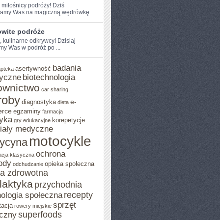
 miłośnicy ​podróży! Dziś
amy Was na magiczną wędrówkę ...
wite podróże
, kulinarne​ odkrywcy! Dzisiaj
my Was w podróż po ...
badania
asertywność
apteka
yczne
biotechnologia
ownictwo
car sharing
roby
e-
diagnostyka
dieta
rce
egzaminy
farmacja
yka
korepetycje
gry edukacyjne
iały medyczne
motocykle
ycyna
ochrona
acja klasyczna
ody
opieka społeczna
odchudzanie
ka zdrowotna
ilaktyka
przychodnia
recepty
ologia społeczna
sprzęt
tacja
rowery miejskie
superfoods
czny