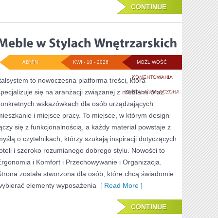
CONTINUE
ADMIN
KWI - 10 - 2026
MOŻLIWOŚĆ
MEBLE
KOMENTOWANIA
Italsystem to nowoczesna platforma treści, która
specjalizuje się na aranżacji związanej z meblami oraz
W
ZOSTAŁA WYŁĄCZONA
konkretnych wskazówkach dla osób urządzających
STYLACH
mieszkanie i miejsce pracy. To miejsce, w którym design
WNĘTRZARSKICH
łączy się z funkcjonalnością, a każdy materiał powstaje z
myślą o czytelnikach, którzy szukają inspiracji dotyczących
foteli i szeroko rozumianego dobrego stylu. Nowości to
Ergonomia i Komfort i Przechowywanie i Organizacja.
Strona została stworzona dla osób, które chcą świadomie
wybierać elementy wyposażenia
[ Read More ]
CONTINUE