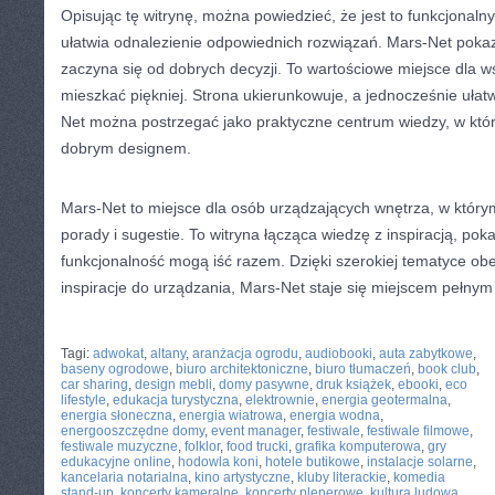
Opisując tę witrynę, można powiedzieć, że jest to funkcjonalny
ułatwia odnalezienie odpowiednich rozwiązań. Mars-Net pokaz
zaczyna się od dobrych decyzji. To wartościowe miejsce dla ws
mieszkać piękniej. Strona ukierunkowuje, a jednocześnie ułat
Net można postrzegać jako praktyczne centrum wiedzy, w któ
dobrym designem.
Mars-Net to miejsce dla osób urządzających wnętrza, w który
porady i sugestie. To witryna łącząca wiedzę z inspiracją, poka
funkcjonalność mogą iść razem. Dzięki szerokiej tematyce ob
inspiracje do urządzania, Mars-Net staje się miejscem pełnym 
CATEGORIES:
TURYSTYKA, PODRÓŻE
Tagi:
adwokat
,
altany
,
aranżacja ogrodu
,
audiobooki
,
auta zabytkowe
,
baseny ogrodowe
,
biuro architektoniczne
,
biuro tłumaczeń
,
book club
,
car sharing
,
design mebli
,
domy pasywne
,
druk książek
,
ebooki
,
eco
lifestyle
,
edukacja turystyczna
,
elektrownie
,
energia geotermalna
,
energia słoneczna
,
energia wiatrowa
,
energia wodna
,
energooszczędne domy
,
event manager
,
festiwale
,
festiwale filmowe
,
festiwale muzyczne
,
folklor
,
food trucki
,
grafika komputerowa
,
gry
edukacyjne online
,
hodowla koni
,
hotele butikowe
,
instalacje solarne
,
kancelaria notarialna
,
kino artystyczne
,
kluby literackie
,
komedia
stand-up
,
koncerty kameralne
,
koncerty plenerowe
,
kultura ludowa
,