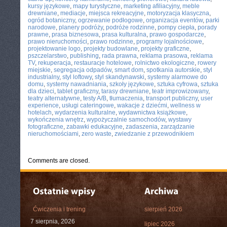
kursy językowe
,
mapy turystyczne
,
marketing afiliacyjny
,
meble
drewniane
,
mediacje
,
miejsca rekreacyjne
,
motoryzacja klasyczna
,
ogród botaniczny
,
ogrzewanie podłogowe
,
organizacja eventów
,
parki
narodowe
,
planery podróży
,
podróże rodzinne
,
pompy ciepła
,
porady
prawne
,
prasa biznesowa
,
prasa kulturalna
,
prawo gospodarcze
,
prawo nieruchomości
,
prawo rodzinne
,
programy lojalnościowe
,
projektowanie logo
,
projekty budowlane
,
projekty graficzne
,
pszczelarstwo
,
publishing
,
rada prawna
,
reklama prasowa
,
reklama
TV
,
rekuperacja
,
restauracje hotelowe
,
rolnictwo ekologiczne
,
rowery
miejskie
,
segregacja odpadów
,
smart dom
,
spotkania autorskie
,
styl
industrialny
,
styl loftowy
,
styl skandynawski
,
systemy alarmowe do
domu
,
systemy nawadniania
,
szkoły językowe
,
sztuka cyfrowa
,
sztuka
dla dzieci
,
tablet graficzny
,
tarasy drewniane
,
teatr improwizowany
,
teatry alternatywne
,
testy A/B
,
tłumaczenia
,
transport publiczny
,
user
experience
,
usługi cateringowe
,
wakacje z dziećmi
,
wellness w
hotelach
,
wydarzenia kulturalne
,
wydawnictwa książkowe
,
wykończenia wnętrz
,
wypożyczalnie samochodów
,
wystawy
fotograficzne
,
zabawki edukacyjne
,
zadaszenia
,
zarządzanie
nieruchomościami
,
zero waste
,
zwiedzanie z przewodnikiem
Comments are closed.
Ćwiczenia i trening
sierpień 2026
7 sierpnia, 2026
lipiec 2026