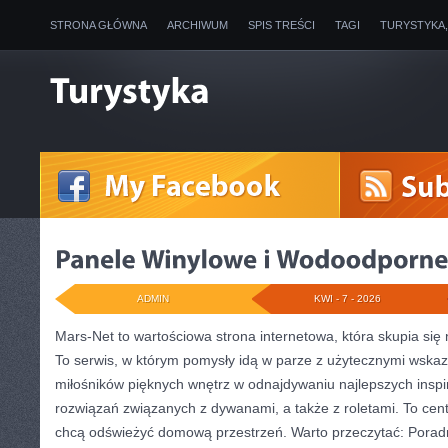
STRONA GŁÓWNA
ARCHIWUM
SPIS TREŚCI
TAGI
TURYSTYKA
ADMIN
KWI - 7 - 2026
Mars-Net to wartościowa strona internetowa, która skupia się 
To serwis, w którym pomysły idą w parze z użytecznymi wska
miłośników pięknych wnętrz w odnajdywaniu najlepszych inspi
rozwiązań związanych z dywanami, a także z roletami. To cen
chcą odświeżyć domową przestrzeń. Warto przeczytać: Poradn