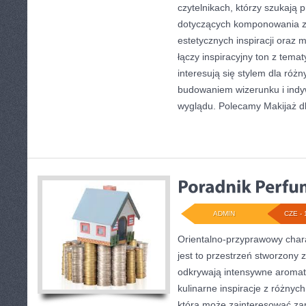
czytelnikach, którzy szukają 
dotyczących komponowania ze
estetycznych inspiracji oraz 
łączy inspiracyjny ton z tema
interesują się stylem dla róż
budowaniem wizerunku i ind
wyglądu. Polecamy Makijaż d
ADMIN
CZE - 
Orientalno-przyprawowy charak
jest to przestrzeń stworzony 
odkrywają intensywne aromaty
kulinarne inspiracje z różnych
która może zainteresować z