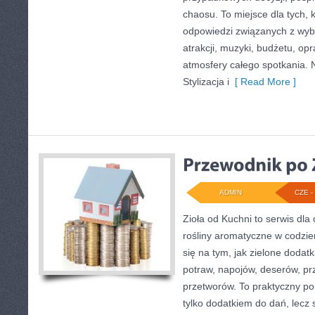
chaosu. To miejsce dla tych, 
odpowiedzi związanych z wybo
atrakcji, muzyki, budżetu, o
atmosfery całego spotkania. 
Stylizacja i
[ Read More ]
ADMIN
CZE - 
Zioła od Kuchni to serwis dl
rośliny aromatyczne w codzie
się na tym, jak zielone doda
potraw, napojów, deserów, p
przetworów. To praktyczny por
tylko dodatkiem do dań, lecz 