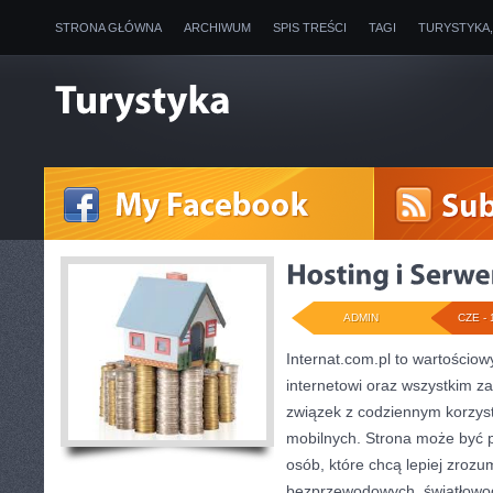
STRONA GŁÓWNA
ARCHIWUM
SPIS TREŚCI
TAGI
TURYSTYKA
ADMIN
CZE - 
Internat.com.pl to wartościo
internetowi oraz wszystkim z
związek z codziennym korzys
mobilnych. Strona może być
osób, które chcą lepiej zrozum
bezprzewodowych, światłowod