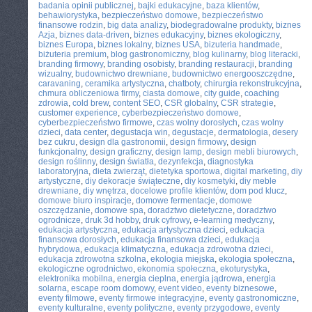
badania opinii publicznej
,
bajki edukacyjne
,
baza klientów
,
behawiorystyka
,
bezpieczeństwo domowe
,
bezpieczeństwo
finansowe rodzin
,
big data analizy
,
biodegradowalne produkty
,
biznes
Azja
,
biznes data-driven
,
biznes edukacyjny
,
biznes ekologiczny
,
biznes Europa
,
biznes lokalny
,
biznes USA
,
bizuteria handmade
,
biżuteria premium
,
blog gastronomiczny
,
blog kulinarny
,
blog literacki
,
branding firmowy
,
branding osobisty
,
branding restauracji
,
branding
wizualny
,
budownictwo drewniane
,
budownictwo energooszczędne
,
caravaning
,
ceramika artystyczna
,
chatboty
,
chirurgia rekonstrukcyjna
,
chmura obliczeniowa firmy
,
ciasta domowe
,
city guide
,
coaching
zdrowia
,
cold brew
,
content SEO
,
CSR globalny
,
CSR strategie
,
customer experience
,
cyberbezpieczeństwo domowe
,
cyberbezpieczeństwo firmowe
,
czas wolny dorosłych
,
czas wolny
dzieci
,
data center
,
degustacja win
,
degustacje
,
dermatologia
,
desery
bez cukru
,
design dla gastronomii
,
design firmowy
,
design
funkcjonalny
,
design graficzny
,
design lamp
,
design mebli biurowych
,
design roślinny
,
design światła
,
dezynfekcja
,
diagnostyka
laboratoryjna
,
dieta zwierząt
,
dietetyka sportowa
,
digital marketing
,
diy
artystyczne
,
diy dekoracje świąteczne
,
diy kosmetyki
,
diy meble
drewniane
,
diy wnętrza
,
docelowe profile klientów
,
dom pod klucz
,
domowe biuro inspiracje
,
domowe fermentacje
,
domowe
oszczędzanie
,
domowe spa
,
doradztwo dietetyczne
,
doradztwo
ogrodnicze
,
druk 3d hobby
,
druk cyfrowy
,
e-learning medyczny
,
edukacja artystyczna
,
edukacja artystyczna dzieci
,
edukacja
finansowa dorosłych
,
edukacja finansowa dzieci
,
edukacja
hybrydowa
,
edukacja klimatyczna
,
edukacja zdrowotna dzieci
,
edukacja zdrowotna szkolna
,
ekologia miejska
,
ekologia społeczna
,
ekologiczne ogrodnictwo
,
ekonomia społeczna
,
ekoturystyka
,
elektronika mobilna
,
energia cieplna
,
energia jądrowa
,
energia
solarna
,
escape room domowy
,
event video
,
eventy biznesowe
,
eventy filmowe
,
eventy firmowe integracyjne
,
eventy gastronomiczne
,
eventy kulturalne
,
eventy polityczne
,
eventy przygodowe
,
eventy