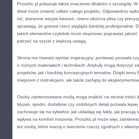
Proszkic.pl pokazuje także znaczenie dbałości o szczegóły. W
detal może zmienić odbiór całego projektu. Odpowiednio wyk
nić, starannie wszyta kieszeń, równo ułożona plisa czy precy
sprawiają, że gotowa rzecz wygląda bardziej profesjonalnie.
takich elementów czytelnik może stopniowo poprawiać jakość s
patrzeć na szycie z większą uwagą.
Strona ma również wymiar inspiracyjny, ponieważ pozwala czy
o różnych materiałach i technikach. Artykuły mogą dotyczyć
projektów, jak i bardziej koncepcyjnych tematów. Dzięki temu Pr
miejscem z instrukcjami, ale także zachętą do eksperymentow
Osoby zainteresowane modą mogą znaleźć na stronie treści d
bluzek, spodni, dodatków czy ozdobnych detali pozwala lepiej 
zachowuje się na sylwetce, jak układają się fałdy, jak pracują
wpływa na komfort noszenia. Proszkic.pl może więc zaintereso
też osoby, które marzą o tworzeniu rzeczy zgodnych z własny