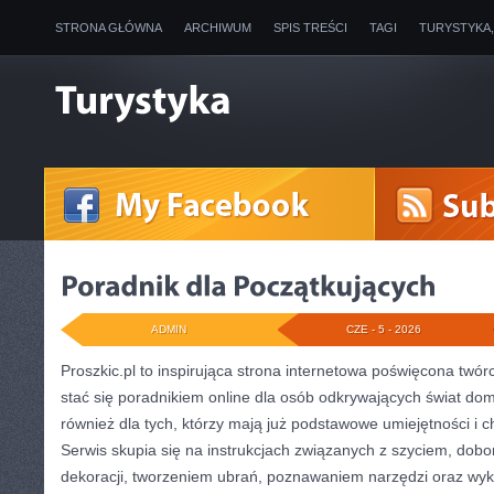
STRONA GŁÓWNA
ARCHIWUM
SPIS TREŚCI
TAGI
TURYSTYKA
ADMIN
CZE - 5 - 2026
Proszkic.pl to inspirująca strona internetowa poświęcona twór
stać się poradnikiem online dla osób odkrywających świat do
również dla tych, którzy mają już podstawowe umiejętności i c
Serwis skupia się na instrukcjach związanych z szyciem, do
dekoracji, tworzeniem ubrań, poznawaniem narzędzi oraz wy