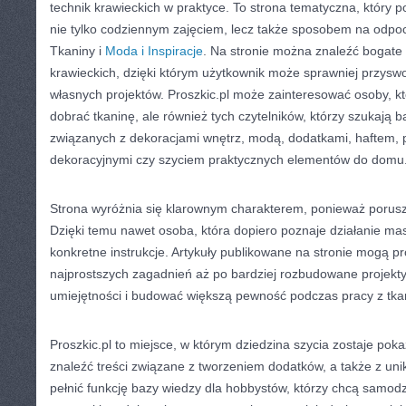
technik krawieckich w praktyce. To strona tematyczna, który 
nie tylko codziennym zajęciem, lecz także sposobem na odpoc
Tkaniny i
Moda i Inspiracje
. Na stronie można znaleźć bogate 
krawieckich, dzięki którym użytkownik może sprawniej przyswo
własnych projektów. Proszkic.pl może zainteresować osoby, kt
dobrać tkaninę, ale również tych czytelników, którzy szukają 
związanych z dekoracjami wnętrz, modą, dodatkami, haftem, 
dekoracyjnymi czy szyciem praktycznych elementów do domu
Strona wyróżnia się klarownym charakterem, ponieważ porusz
Dzięki temu nawet osoba, która dopiero poznaje działanie ma
konkretne instrukcje. Artykuły publikowane na stronie mogą pr
najprostszych zagadnień aż po bardziej rozbudowane projekty,
umiejętności i budować większą pewność podczas pracy z tka
Proszkic.pl to miejsce, w którym dziedzina szycia zostaje pok
znaleźć treści związane z tworzeniem dodatków, a także z un
pełnić funkcję bazy wiedzy dla hobbystów, którzy chcą samod