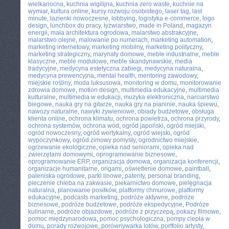
wielkanocna
,
kuchnia wigilijna
,
kuchnia zero waste
,
kuchnie na
wymiar
,
kultura online
,
kursy rozwoju osobistego
,
laser tag
,
last
minute
,
łazienki nowoczesne
,
lobbying
,
logistyka e-commerce
,
logo
design
,
lunchbox do pracy
,
łyżwiarstwo
,
made in Poland
,
magazyn
energii
,
mała architektura ogrodowa
,
malarstwo abstrakcyjne
,
malarstwo olejne
,
malowanie po numerach
,
marketing automation
,
marketing internetowy
,
marketing mobilny
,
marketing polityczny
,
marketing strategiczny
,
marynaty domowe
,
meble industrialne
,
meble
klasyczne
,
meble modułowe
,
meble skandynawskie
,
media
tradycyjne
,
medycyna estetyczna zabiegi
,
medycyna naturalna
,
medycyna prewencyjna
,
mental health
,
mentoring zawodowy
,
miejskie rośliny
,
moda luksusowa
,
monitoring w domu
,
monitorowanie
zdrowia domowe
,
motion design
,
multimedia edukacyjne
,
multimedia
kulturalne
,
multimedia w edukacji
,
muzyka elektroniczna
,
narciarstwo
biegowe
,
nauka gry na gitarze
,
nauka gry na pianinie
,
nauka śpiewu
,
nawozy naturalne
,
nawyki żywieniowe
,
obiady budżetowe
,
obsługa
klienta online
,
ochrona klimatu
,
ochrona powietrza
,
ochrona przyrody
,
ochrona systemów
,
ochrona wód
,
ogród japoński
,
ogród miejski
,
ogród nowoczesny
,
ogród wertykalny
,
ogród wiejski
,
ogród
wypoczynkowy
,
ogród zimowy pomysły
,
ogrodnictwo miejskie
,
ogrzewanie ekologiczne
,
opieka nad seniorami
,
opieka nad
zwierzętami domowymi
,
oprogramowanie biznesowe
,
oprogramowanie ERP
,
organizacja domowa
,
organizacja konferencji
,
organizacje humanitarne
,
origami
,
oświetlenie domowe
,
paintball
,
paleniska ogrodowe
,
parki linowe
,
patenty
,
personal branding
,
pieczenie chleba na zakwasie
,
piekarnictwo domowe
,
pielęgnacja
naturalna
,
planowanie posiłków
,
platformy chmurowe
,
platformy
edukacyjne
,
podcasts marketing
,
podróże aktywne
,
podróże
biznesowe
,
podróże budżetowe
,
podróże ekspedycyjne
,
Podróże
kulinarne
,
podróże objazdowe
,
podróże z przyczepą
,
pokazy filmowe
,
pomoc międzynarodowa
,
pomoc psychologiczna
,
pompy ciepła w
domu
,
porady rozwojowe
,
porównywarka lotów
,
portfolio artysty
,