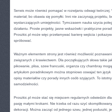
Serwis może również pomagać w rozwijaniu odwagi twórczej. W
materiał, bo obawia się pomyłki. Inni nie zaczynają projektu, 
wystarczających umiejętności. Tymczasem nauka szycia pole
działaniu. Proste projekty, jasne wskazówki i praktyczne pora
Proszkic.pl może więc przełamywać barierę wejścia i pokazy
spróbować.
Ważnym elementem strony jest również możliwość poznawania
związanych z krawiectwem. Dla początkujących słowa takie jak 
pikowanie, plisa, szew francuski, organza czy chambray mogą
artykułom poradnikowym można stopniowo oswajać ten język i l
opisy materiałów czy porady innych osób szyjących. To istotn
samodzielności.
Proszkic.pl może stać się miejscem regularnych odwiedzin dla 
pasję małymi krokami. Nie trzeba od razu szyć skomplikowan
dekoracji. Można zacząć od jednego szwu, jednej poduszki, j