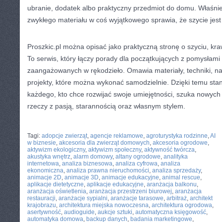
ubranie, dodatek albo praktyczny przedmiot do domu. Właśni
zwykłego materiału w coś wyjątkowego sprawia, że szycie jest
Proszkic.pl można opisać jako praktyczną stronę o szyciu, kraw
To serwis, który łączy porady dla początkujących z pomysłami 
zaangażowanych w rękodzieło. Omawia materiały, techniki, nar
projekty, które można wykonać samodzielnie. Dzięki temu sta
każdego, kto chce rozwijać swoje umiejętności, szuka nowych i
rzeczy z pasją, starannością oraz własnym stylem.
CATEGORIES:
TURYSTYKA, PODRÓŻE
Tagi:
adopcje zwierząt
,
agencje reklamowe
,
agroturystyka rodzinne
,
AI
w biznesie
,
akcesoria dla zwierząt domowych
,
akcesoria ogrodowe
,
aktywizm ekologiczny
,
aktywizm społeczny
,
aktywność twórcza
,
akustyka wnętrz
,
alarm domowy
,
altany ogrodowe
,
analityka
internetowa
,
analiza biznesowa
,
analiza cyfrowa
,
analiza
ekonomiczna
,
analiza prawna nieruchomości
,
analiza sprzedaży
,
animacje 2D
,
animacje 3D
,
animacje edukacyjne
,
animal rescue
,
aplikacje dietetyczne
,
aplikacje edukacyjne
,
aranżacja balkonu
,
aranżacja oświetlenia
,
aranżacja przestrzeni biurowej
,
aranżacja
restauracji
,
aranżacje sypialni
,
aranżacje tarasowe
,
arbitraż
,
architekt
krajobrazu
,
architektura miejska nowoczesna
,
architektura ogrodowa
,
asertywność
,
audioguide
,
aukcje sztuki
,
automatyczna księgowość
,
automatyka domowa
,
backup danych
,
badania marketingowe
,