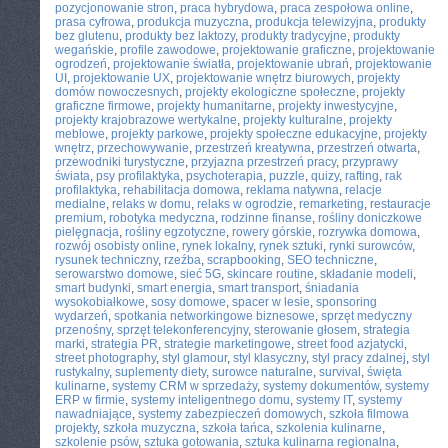
pozycjonowanie stron
,
praca hybrydowa
,
praca zespołowa online
,
prasa cyfrowa
,
produkcja muzyczna
,
produkcja telewizyjna
,
produkty
bez glutenu
,
produkty bez laktozy
,
produkty tradycyjne
,
produkty
wegańskie
,
profile zawodowe
,
projektowanie graficzne
,
projektowanie
ogrodzeń
,
projektowanie światła
,
projektowanie ubrań
,
projektowanie
UI
,
projektowanie UX
,
projektowanie wnętrz biurowych
,
projekty
domów nowoczesnych
,
projekty ekologiczne społeczne
,
projekty
graficzne firmowe
,
projekty humanitarne
,
projekty inwestycyjne
,
projekty krajobrazowe wertykalne
,
projekty kulturalne
,
projekty
meblowe
,
projekty parkowe
,
projekty społeczne edukacyjne
,
projekty
wnętrz
,
przechowywanie
,
przestrzeń kreatywna
,
przestrzeń otwarta
,
przewodniki turystyczne
,
przyjazna przestrzeń pracy
,
przyprawy
świata
,
psy profilaktyka
,
psychoterapia
,
puzzle
,
quizy
,
rafting
,
rak
profilaktyka
,
rehabilitacja domowa
,
reklama natywna
,
relacje
medialne
,
relaks w domu
,
relaks w ogrodzie
,
remarketing
,
restauracje
premium
,
robotyka medyczna
,
rodzinne finanse
,
rośliny doniczkowe
pielęgnacja
,
rośliny egzotyczne
,
rowery górskie
,
rozrywka domowa
,
rozwój osobisty online
,
rynek lokalny
,
rynek sztuki
,
rynki surowców
,
rysunek techniczny
,
rzeźba
,
scrapbooking
,
SEO techniczne
,
serowarstwo domowe
,
sieć 5G
,
skincare routine
,
składanie modeli
,
smart budynki
,
smart energia
,
smart transport
,
śniadania
wysokobiałkowe
,
sosy domowe
,
spacer w lesie
,
sponsoring
wydarzeń
,
spotkania networkingowe biznesowe
,
sprzęt medyczny
przenośny
,
sprzęt telekonferencyjny
,
sterowanie głosem
,
strategia
marki
,
strategia PR
,
strategie marketingowe
,
street food azjatycki
,
street photography
,
styl glamour
,
styl klasyczny
,
styl pracy zdalnej
,
styl
rustykalny
,
suplementy diety
,
surowce naturalne
,
survival
,
święta
kulinarne
,
systemy CRM w sprzedaży
,
systemy dokumentów
,
systemy
ERP w firmie
,
systemy inteligentnego domu
,
systemy IT
,
systemy
nawadniające
,
systemy zabezpieczeń domowych
,
szkoła filmowa
projekty
,
szkoła muzyczna
,
szkoła tańca
,
szkolenia kulinarne
,
szkolenie psów
,
sztuka gotowania
,
sztuka kulinarna regionalna
,