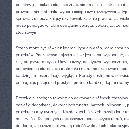
podstaw jej obsługa staje się znacznie prostsza. Instrukcje d
prowadzenia materiału, wyboru ściegu czy rozwiązywania t
sprawić, że początkujący użytkownik zacznie pracować z więk
może pomagać w takim oswajaniu sprzętu, pokazując, że nauk
stopniowym.
Strona może być również interesująca dla osób, które chcą p
projektów. Początkowo najważniejsze jest samo wykonanie, a
rolę odgrywa precyzja. Równe szwy, estetyczne wykończenia, 
odpowiednia stabilizacja materiału i staranne prasowanie spra
bardziej profesjonalnego wyglądu. Porady dostępne w serwisi
pomagając przejść od prostych prób do bardziej dopracowanych
Proszkic.pl zachęca również do odkrywania różnych rodzajów 
odzieży, dodatkach, dekoracjach wnętrz, haftach, pikowaniu, 
projektach artystycznych. Każda z tych ścieżek rozwija inne um
możliwości. Dla jednych najciekawsze będzie szycie ubrań, dla
do domu, a jeszcze inni znajdą radość w detalach dekoracyjny