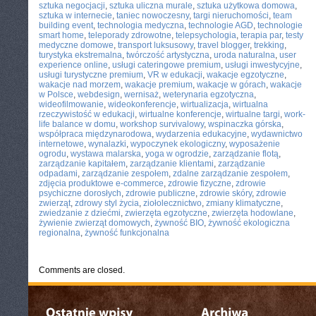
sztuka negocjacji
,
sztuka uliczna murale
,
sztuka użytkowa domowa
,
sztuka w internecie
,
taniec nowoczesny
,
targi nieruchomości
,
team
building event
,
technologia medyczna
,
technologie AGD
,
technologie
smart home
,
teleporady zdrowotne
,
telepsychologia
,
terapia par
,
testy
medyczne domowe
,
transport luksusowy
,
travel blogger
,
trekking
,
turystyka ekstremalna
,
twórczość artystyczna
,
uroda naturalna
,
user
experience online
,
usługi cateringowe premium
,
usługi inwestycyjne
,
usługi turystyczne premium
,
VR w edukacji
,
wakacje egzotyczne
,
wakacje nad morzem
,
wakacje premium
,
wakacje w górach
,
wakacje
w Polsce
,
webdesign
,
wernisaż
,
weterynaria egzotyczna
,
wideofilmowanie
,
wideokonferencje
,
wirtualizacja
,
wirtualna
rzeczywistość w edukacji
,
wirtualne konferencje
,
wirtualne targi
,
work-
life balance w domu
,
workshop survivalowy
,
wspinaczka górska
,
współpraca międzynarodowa
,
wydarzenia edukacyjne
,
wydawnictwo
internetowe
,
wynalazki
,
wypoczynek ekologiczny
,
wyposażenie
ogrodu
,
wystawa malarska
,
yoga w ogrodzie
,
zarządzanie flotą
,
zarządzanie kapitałem
,
zarządzanie klientami
,
zarządzanie
odpadami
,
zarządzanie zespołem
,
zdalne zarządzanie zespołem
,
zdjęcia produktowe e-commerce
,
zdrowie fizyczne
,
zdrowie
psychiczne dorosłych
,
zdrowie publiczne
,
zdrowie skóry
,
zdrowie
zwierząt
,
zdrowy styl życia
,
ziołolecznictwo
,
zmiany klimatyczne
,
zwiedzanie z dziećmi
,
zwierzęta egzotyczne
,
zwierzęta hodowlane
,
żywienie zwierząt domowych
,
żywność BIO
,
żywność ekologiczna
regionalna
,
żywność funkcjonalna
Comments are closed.