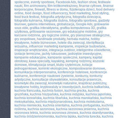
społeczne
,
eventy sportowe
,
Facebook Ads
,
fashion show
,
festiwale
nauki
,
film animowany
,
film krótkometrażowy
,
finanse cyfrowe
,
finanse
korporacyjne
,
firewall
,
fitness w domu
,
fizjoterapia dzieci
,
food delivery
online
,
food design
,
food influencerzy
,
food marketing
,
food styling
,
food truck festival
,
fotografia artystyczna
,
fotografia dziecięca
,
fotografia kulinarna
,
fotografia ślubna
,
fotografia sportowa
,
gadżety
biurowe
,
galeria internetowa
,
globalizacja
,
Google Ads
,
gotowanie
sous vide
,
grafika interaktywna
,
grafika komputerowa 3D
,
grafika
użytkowa
,
grillowanie sezonowe
,
gry edukacyjne mobilne
,
gry
karciane rodzinne
,
gry logiczne online
,
gry planszowe strategiczne
,
gry zespołowe
,
handmade produkty
,
herbata matcha
,
hobby
kreatywne
,
hotele biznesowe
,
hotele dla zwierząt
,
identyfikacja
wizualna
,
influencer marketing kampanie
,
inspekcje budowlane
,
inspiracje wnętrzarskie
,
integracja outdoor
,
inteligentne oświetlenie
,
izolacje termiczne
,
jachty luksusowe
,
jastrzębie inwestycyjne
,
kampanie edukacyjne
,
kampanie społeczne
,
kampery
,
kapitał
obrotowy
,
kawa specialty
,
kayaking
,
kemping rodzinny
,
kiszonki
domowe
,
klimatyzacja smart
,
kluby czytelnicze
,
kolacje
jednogarnkowe
,
kominki ekologiczne
,
kompostowanie domowe
,
komunikacja interpersonalna
,
konferencje hotelowe
,
konferencje
kulinarne
,
konferencje naukowe żywienie
,
konkursy
,
konkursy
artystyczne
,
konsultacje obywatelskie
,
konsultacje prawnicze
,
kosmetyki dla zwierząt
,
kosmetyki naturalne
,
krajobraz publiczny
,
kreatywne hobby
,
kryptowaluty w inwestycjach
,
kuchnia bałkańska
,
kuchnia francuska
,
kuchnia fusion
,
kuchnia grecka
,
kuchnia
gruzińska
,
kuchnia hiszpańska
,
kuchnia indyjska
,
kuchnia japońska
,
kuchnia koreańska
,
kuchnia libańska
,
kuchnia marokańska
,
kuchnia
meksykańska
,
kuchnia międzynarodowa
,
kuchnia molekularna
,
kuchnia niemiecka
,
kuchnia orientalna
,
kuchnia portugalska
,
kuchnia
roślinna
,
kuchnia sezonowa
,
kuchnia sezonowa jesienna
,
kuchnia
sezonowa letnia
,
kuchnia sezonowa zimowa
,
kuchnia skandynawska
,
kuchnia śródziemnomorska
,
kuchnia tajska
,
kuchnia turecka
,
kuchnia