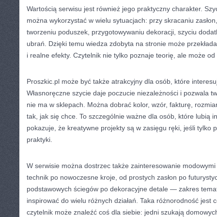
Wartością serwisu jest również jego praktyczny charakter. Szyc
można wykorzystać w wielu sytuacjach: przy skracaniu zasłon,
tworzeniu poduszek, przygotowywaniu dekoracji, szyciu dod
ubrań. Dzięki temu wiedza zdobyta na stronie może przekładać
i realne efekty. Czytelnik nie tylko poznaje teorię, ale może o
Proszkic.pl może być także atrakcyjny dla osób, które interes
Własnoręczne szycie daje poczucie niezależności i pozwala tw
nie ma w sklepach. Można dobrać kolor, wzór, fakturę, rozmia
tak, jak się chce. To szczególnie ważne dla osób, które lubią i
pokazuje, że kreatywne projekty są w zasięgu ręki, jeśli tylko
praktyki.
W serwisie można dostrzec także zainteresowanie modowymi 
technik po nowoczesne kroje, od prostych zasłon po futurystyc
podstawowych ściegów po dekoracyjne detale — zakres tema
inspirować do wielu różnych działań. Taka różnorodność jest
czytelnik może znaleźć coś dla siebie: jedni szukają domowych