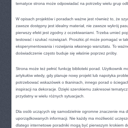
tematyce strona może odpowiadać na potrzeby wielu grup od
W opisach projektów i poradach ważne jest również to, że szyc
zawsze dostępny jest idealny materiał, nie zawsze wykrój pas
pierwszy efekt jest zgodny z oczekiwaniami. Trzeba umieć p
testować i szukać rozwiązań. Proszkic.pl może pomagać w tak
eksperymentowania i rozwijania własnego warsztatu. To ważn
doświadczenie często buduje się właśnie poprzez próby.
Strona może też pełnić funkcję biblioteki porad. Użytkownik 
artykułów wtedy, gdy planuje nowy projekt lub napotyka prob
potrzebować wskazówek o tkaninach, innego porad o ściegach,
inspiracji na dekoracje. Dzięki szerokiemu zakresowi tematy
przydatny w wielu różnych sytuacjach.
Dla osób uczących się samodzielnie ogromne znaczenie ma do
uporządkowanych informacji. Nie każdy ma możliwość uczęszc
dlatego internetowe poradniki mogą być pierwszym krokiem do