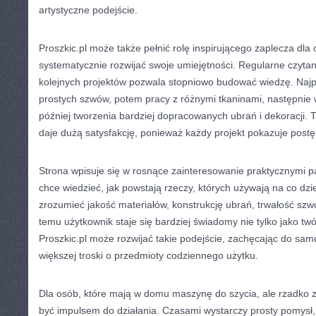
artystyczne podejście.
Proszkic.pl może także pełnić rolę inspirującego zaplecza dla 
systematycznie rozwijać swoje umiejętności. Regularne czyta
kolejnych projektów pozwala stopniowo budować wiedzę. Naj
prostych szwów, potem pracy z różnymi tkaninami, następnie 
później tworzenia bardziej dopracowanych ubrań i dekoracji. Ta
daje dużą satysfakcję, ponieważ każdy projekt pokazuje postę
Strona wpisuje się w rosnące zainteresowanie praktycznymi p
chce wiedzieć, jak powstają rzeczy, których używają na co dzi
zrozumieć jakość materiałów, konstrukcję ubrań, trwałość szwó
temu użytkownik staje się bardziej świadomy nie tylko jako tw
Proszkic.pl może rozwijać takie podejście, zachęcając do samo
większej troski o przedmioty codziennego użytku.
Dla osób, które mają w domu maszynę do szycia, ale rzadko z 
być impulsem do działania. Czasami wystarczy prosty pomysł