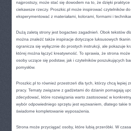
najprostszy, może stać się dowodem na to, że dzięki praktyc
ciekawsze rzeczy. Proszkic.pl może inspirować czytelników do t
eksperymentować z materiałami, kolorami, formami i technika
Dużą zaletą strony jest bogactwo zagadnień. Obok tekstów dl
można znaleźć także inspiracje dotyczące luksusowych tkanin.
ogranicza się wyłącznie do prostych instrukcji, ale pokazuje k
której można łączyć kreatywność. To sprawia, że strona moż
osoby uczące się podstaw, jak i czytelników poszukujących ba
pomysłów.
Proszkic.pl to również przestrzeń dla tych, którzy chcą lepiej
pracy. Tematy związane z gadżetami do dzianin pomagają up
zdecydować, które rozwiązania warto zastosować w konkretny
wybór odpowiedniego sprzętu jest wyzwaniem, dlatego takie t
świadome kompletowanie wyposażenia.
Strona może przyciągać osoby, które lubią przeróbki. W czasa