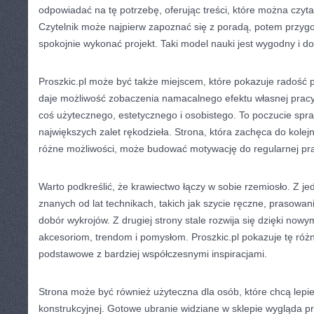
odpowiadać na tę potrzebę, oferując treści, które można czy
Czytelnik może najpierw zapoznać się z poradą, potem przygo
spokojnie wykonać projekt. Taki model nauki jest wygodny i do
Proszkic.pl może być także miejscem, które pokazuje radość p
daje możliwość zobaczenia namacalnego efektu własnej pracy
coś użytecznego, estetycznego i osobistego. To poczucie spra
największych zalet rękodzieła. Strona, która zachęca do kolej
różne możliwości, może budować motywację do regularnej pra
Warto podkreślić, że krawiectwo łączy w sobie rzemiosło. Z jed
znanych od lat technikach, takich jak szycie ręczne, prasowa
dobór wykrojów. Z drugiej strony stale rozwija się dzięki no
akcesoriom, trendom i pomysłom. Proszkic.pl pokazuje tę róż
podstawowe z bardziej współczesnymi inspiracjami.
Strona może być również użyteczna dla osób, które chcą lepi
konstrukcyjnej. Gotowe ubranie widziane w sklepie wygląda pr