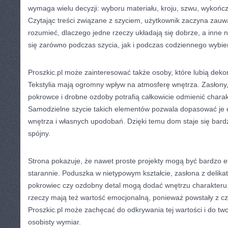
wymaga wielu decyzji: wyboru materiału, kroju, szwu, wykończen
Czytając treści związane z szyciem, użytkownik zaczyna zauwa
rozumieć, dlaczego jedne rzeczy układają się dobrze, a inne n
się zarówno podczas szycia, jak i podczas codziennego wybie
Proszkic.pl może zainteresować także osoby, które lubią dek
Tekstylia mają ogromny wpływ na atmosferę wnętrza. Zasłony,
pokrowce i drobne ozdoby potrafią całkowicie odmienić chara
Samodzielne szycie takich elementów pozwala dopasować je do
wnętrza i własnych upodobań. Dzięki temu dom staje się bardzie
spójny.
Strona pokazuje, że nawet proste projekty mogą być bardzo e
starannie. Poduszka w nietypowym kształcie, zasłona z delikat
pokrowiec czy ozdobny detal mogą dodać wnętrzu charakter
rzeczy mają też wartość emocjonalną, ponieważ powstały z cz
Proszkic.pl może zachęcać do odkrywania tej wartości i do two
osobisty wymiar.