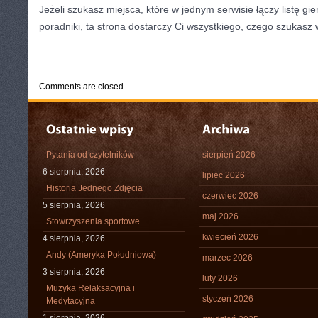
Jeżeli szukasz miejsca, które w jednym serwisie łączy listę gie
poradniki, ta strona dostarczy Ci wszystkiego, czego szukasz w
CATEGORIES:
TURYSTYKA, PODRÓŻE
Comments are closed.
Pytania od czytelników
sierpień 2026
6 sierpnia, 2026
lipiec 2026
Historia Jednego Zdjęcia
czerwiec 2026
5 sierpnia, 2026
maj 2026
Stowrzyszenia sportowe
kwiecień 2026
4 sierpnia, 2026
Andy (Ameryka Południowa)
marzec 2026
3 sierpnia, 2026
luty 2026
Muzyka Relaksacyjna i
styczeń 2026
Medytacyjna