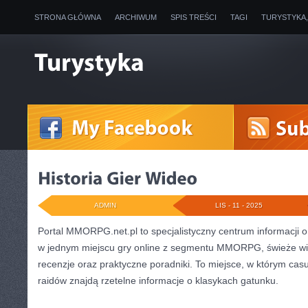
STRONA GŁÓWNA
ARCHIWUM
SPIS TREŚCI
TAGI
TURYSTYKA
ADMIN
LIS - 11 - 2025
Portal MMORPG.net.pl to specjalistyczny centrum informacji
w jednym miejscu gry online z segmentu MMORPG, świeże w
recenzje oraz praktyczne poradniki. To miejsce, w którym casua
raidów znajdą rzetelne informacje o klasykach gatunku.