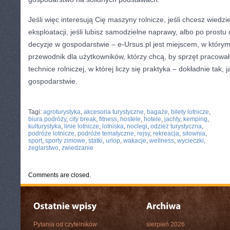
Jeśli więc interesują Cię maszyny rolnicze, jeśli chcesz wiedzi
eksploatacji, jeśli lubisz samodzielne naprawy, albo po pros
decyzje w gospodarstwie – e-Ursus.pl jest miejscem, w którym 
przewodnik dla użytkowników, którzy chcą, by sprzęt pracował
technice rolniczej, w której liczy się praktyka – dokładnie tak
gospodarstwie.
CATEGORIES:
TURYSTYKA, PODRÓŻE
Tagi:
agroturystyka
,
akcesoria turystyczne
,
bagaże
,
bilety lotnicze
,
biura podróży
,
city break
,
fitness
,
hostele
,
hotele
,
jachty
,
kemping
,
kulturystyka
,
linie lotnicze
,
lotniska
,
noclegi
,
odzież turystyczna
,
podróże lotnicze
,
podróże tematyczne
,
rejsy
,
rekreacja
,
siłownia
,
sport
,
sporty zimowe
,
statki
,
urlop
,
wakacje
,
wellness
,
wycieczki
,
żeglarstwo
,
zwiedzanie
Comments are closed.
Pytania od czytelników
sierpień 2026