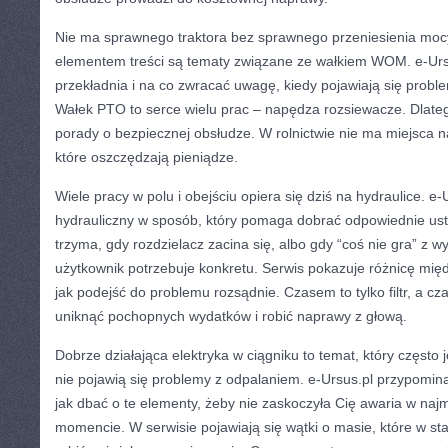
Nie ma sprawnego traktora bez sprawnego przeniesienia mo
elementem treści są tematy związane ze wałkiem WOM. e-Ursus
przekładnia i na co zwracać uwagę, kiedy pojawiają się prob
Wałek PTO to serce wielu prac – napędza rozsiewacze. Dlateg
porady o bezpiecznej obsłudze. W rolnictwie nie ma miejsca n
które oszczędzają pieniądze.
Wiele pracy w polu i obejściu opiera się dziś na hydraulice. e-
hydrauliczny w sposób, który pomaga dobrać odpowiednie ust
trzyma, gdy rozdzielacz zacina się, albo gdy “coś nie gra” z wy
użytkownik potrzebuje konkretu. Serwis pokazuje różnicę mi
jak podejść do problemu rozsądnie. Czasem to tylko filtr, a 
uniknąć pochopnych wydatków i robić naprawy z głową.
Dobrze działająca elektryka w ciągniku to temat, który często 
nie pojawią się problemy z odpalaniem. e-Ursus.pl przypomina, 
jak dbać o te elementy, żeby nie zaskoczyła Cię awaria w na
momencie. W serwisie pojawiają się wątki o masie, które w st