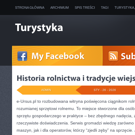
STRONA GŁÓWNA
ARCHIWUM
SPIS TREŚCI
TAGI
TURYSTYKA
ADMIN
STY - 26 - 2026
e-Ursus.pl to rozbudowana witryna poświęcona ciągnikom rol
rozumianej sprzętowi rolnemu. To miejsce stworzone dla osó
sprzętu gospodarczego w praktyce – bez zbędnego nadęcia, z
rzeczywiste doświadczenia. Serwis gromadzi wiedzę zarówno
maszyn, jak i dla operatorów, którzy “zjedli zęby” na sprzęcie. 