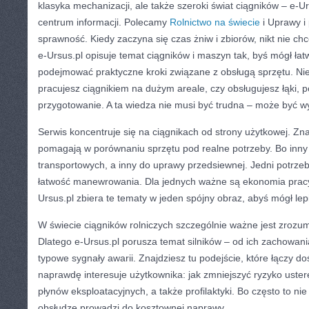
klasyka mechanizacji, ale także szeroki świat ciągników – e-
centrum informacji. Polecamy
Rolnictwo na świecie
i Uprawy i 
sprawność. Kiedy zaczyna się czas żniw i zbiorów, nikt nie ch
e-Ursus.pl opisuje temat ciągników i maszyn tak, byś mógł ła
podejmować praktyczne kroki związane z obsługą sprzętu. Nie
pracujesz ciągnikiem na dużym areale, czy obsługujesz łąki, 
przygotowanie. A ta wiedza nie musi być trudna – może być w
Serwis koncentruje się na ciągnikach od strony użytkowej. Znaj
pomagają w porównaniu sprzętu pod realne potrzeby. Bo inny 
transportowych, a inny do uprawy przedsiewnej. Jedni potrzebuj
łatwość manewrowania. Dla jednych ważne są ekonomia pracy,
Ursus.pl zbiera te tematy w jeden spójny obraz, abyś mógł lep
W świecie ciągników rolniczych szczególnie ważne jest zrozu
Dlatego e-Ursus.pl porusza temat silników – od ich zachowa
typowe sygnały awarii. Znajdziesz tu podejście, które łączy d
naprawdę interesuje użytkownika: jak zmniejszyć ryzyko uste
płynów eksploatacyjnych, a także profilaktyki. Bo często to nie
obsłudze prowadzi do kosztownej naprawy.