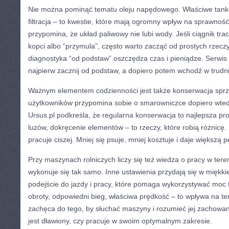
Nie można pominąć tematu oleju napędowego. Właściwe tankow
filtracja – to kwestie, które mają ogromny wpływ na sprawność
przypomina, że układ paliwowy nie lubi wody. Jeśli ciągnik tr
kopci albo “przymula”, często warto zacząć od prostych rzecz
diagnostyka “od podstaw” oszczędza czas i pieniądze. Serwis
najpierw zacznij od podstaw, a dopiero potem wchodź w trudn
Ważnym elementem codzienności jest także konserwacja sprzę
użytkowników przypomina sobie o smarowniczce dopiero wtedy,
Ursus.pl podkreśla, że regularna konserwacja to najlepsza prof
luzów, dokręcenie elementów – to rzeczy, które robią różnicę
pracuje ciszej. Mniej się psuje, mniej kosztuje i daje większą
Przy maszynach rolniczych liczy się też wiedza o pracy w tere
wykonuje się tak samo. Inne ustawienia przydają się w miękkiej
podejście do jazdy i pracy, które pomaga wykorzystywać moc 
obroty, odpowiedni bieg, właściwa prędkość – to wpływa na t
zachęca do tego, by słuchać maszyny i rozumieć jej zachowanie
jest dławiony, czy pracuje w swoim optymalnym zakresie.