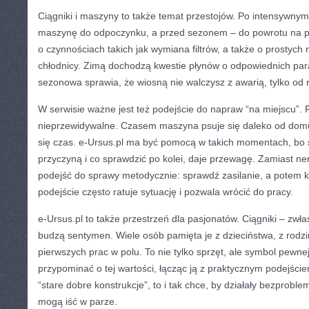
Ciągniki i maszyny to także temat przestojów. Po intensywny
maszynę do odpoczynku, a przed sezonem – do powrotu na po
o czynnościach takich jak wymiana filtrów, a także o prostych
chłodnicy. Zimą dochodzą kwestie płynów o odpowiednich pa
sezonowa sprawia, że wiosną nie walczysz z awarią, tylko od
W serwisie ważne jest też podejście do napraw “na miejscu”.
nieprzewidywalne. Czasem maszyna psuje się daleko od domu, 
się czas. e-Ursus.pl ma być pomocą w takich momentach, bo
przyczyną i co sprawdzić po kolei, daje przewagę. Zamiast n
podejść do sprawy metodycznie: sprawdź zasilanie, a potem k
podejście często ratuje sytuację i pozwala wrócić do pracy.
e-Ursus.pl to także przestrzeń dla pasjonatów. Ciągniki – zw
budzą sentymen. Wiele osób pamięta je z dzieciństwa, z rodz
pierwszych prac w polu. To nie tylko sprzęt, ale symbol pewne
przypominać o tej wartości, łącząc ją z praktycznym podejściem
“stare dobre konstrukcje”, to i tak chce, by działały bezprobl
mogą iść w parze.