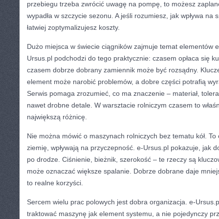
przebiegu trzeba zwrócić uwagę na pompę, to możesz zaplan
wypadła w szczycie sezonu. A jeśli rozumiesz, jak wpływa na s
łatwiej zoptymalizujesz koszty.
Dużo miejsca w świecie ciągników zajmuje temat elementów e
Ursus.pl podchodzi do tego praktycznie: czasem opłaca się ku
czasem dobrze dobrany zamiennik może być rozsądny. Klucze
element może narobić problemów, a dobre części potrafią wy
Serwis pomaga zrozumieć, co ma znaczenie – materiał, toler
nawet drobne detale. W warsztacie rolniczym czasem to właśn
największą różnicę.
Nie można mówić o maszynach rolniczych bez tematu kół. To
ziemię, wpływają na przyczepność. e-Ursus.pl pokazuje, jak 
po drodze. Ciśnienie, bieżnik, szerokość – te rzeczy są kluc
może oznaczać większe spalanie. Dobrze dobrane daje mniejs
to realne korzyści.
Sercem wielu prac polowych jest dobra organizacja. e-Ursus.pl
traktować maszynę jak element systemu, a nie pojedynczy prz