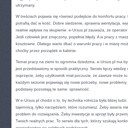
utrzymany.
W treściach pojawia się również podejście do komfortu pracy. 
potrafią dać w kość. Dobre siedzenie, sprawna wentylacja, w
realnie wpływa na skupienie. e-Ursus.pl zauważa, że operator
Jeśli człowiek jest zmęczony, popełnia błędy. A w pracy z ma
kosztowne. Dlatego warto dbać o warunki pracy i w miarę moż
choćby przez porządek w kabinie.
Temat pracy na ziemi to ogromna dziedzina. e-Ursus.pl ma by
jest przedstawiony w sposób praktyczny. Serwis łączy wiedzę 
osprzęcie, żeby użytkownik miał poczucie, że zawsze może t
każdym sezonie pojawiają się nowe potrzeby, nowe problemy,
podstawy pozostają te same: sprawność.
W e-Ursus.pl chodzi o to, by technika rolnicza była bliżej ludzi
tajemnicą, tylko narzędziem, które rozumiesz. Żeby awaria nie 
problem do rozwiązania. Żeby inwestycje w sprzęt były prze
Twoich realnych prac. To serwis dla tych, którzy szukają kon
gospodarstwo na solidnych podstawach.