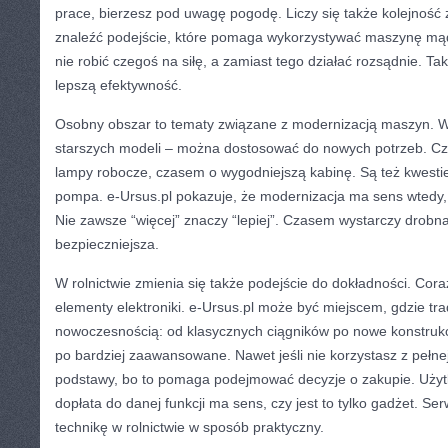
prace, bierzesz pod uwagę pogodę. Liczy się także kolejność
znaleźć podejście, które pomaga wykorzystywać maszynę mądr
nie robić czegoś na siłę, a zamiast tego działać rozsądnie. Tak
lepszą efektywność.
Osobny obszar to tematy związane z modernizacją maszyn. W
starszych modeli – można dostosować do nowych potrzeb. C
lampy robocze, czasem o wygodniejszą kabinę. Są też kwestie
pompa. e-Ursus.pl pokazuje, że modernizacja ma sens wtedy, 
Nie zawsze “więcej” znaczy “lepiej”. Czasem wystarczy drobn
bezpieczniejsza.
W rolnictwie zmienia się także podejście do dokładności. Coraz
elementy elektroniki. e-Ursus.pl może być miejscem, gdzie tra
nowoczesnością: od klasycznych ciągników po nowe konstrukc
po bardziej zaawansowane. Nawet jeśli nie korzystasz z pełne
podstawy, bo to pomaga podejmować decyzje o zakupie. Użyt
dopłata do danej funkcji ma sens, czy jest to tylko gadżet. Se
technikę w rolnictwie w sposób praktyczny.