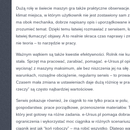
Dużą rolę w świecie maszyn gra także praktyczne obserwacje.
klimat miejsca, w którym użytkownik nie jest zostawiony sam 
ma obok mechanika, dobrze napisany opis i uporządkowane i
zrozumieć temat. Dzięki temu łatwiej rozmawiać z serwisem, ł
łatwiej tłumaczyć objawy. A to realnie skraca czas naprawy i z
nie teoria – to narzędzie w pracy.
Ważnym wątkiem są także kwestie efektywności. Rolnik nie k
stała. Sprzęt ma pracować, zarabiać, pomagać. e-Ursus.pl opi
wycisnąć z maszyny maksimum, ale bez niszczenia jej na siłę
warunkach, rozsądne obciążenie, regularny serwis – to prowa
Czasem mała zmiana w ustawieniach daje dużą różnicę w prakt
rzeczy” są często najbardziej wartościowe.
Serwis pokazuje również, że ciągnik to nie tylko praca w polu
gospodarstwa: prace porządkowe, przenoszenie materiałów. 
który jest gotowy na różne zadania. e-Ursus.pl pomaga dobra
ograniczenia i wykorzystać moc ciągnika w różnych scenarius
ciągnik jest jak “koń roboczy” – ma robić wszystko. Dlatego wa