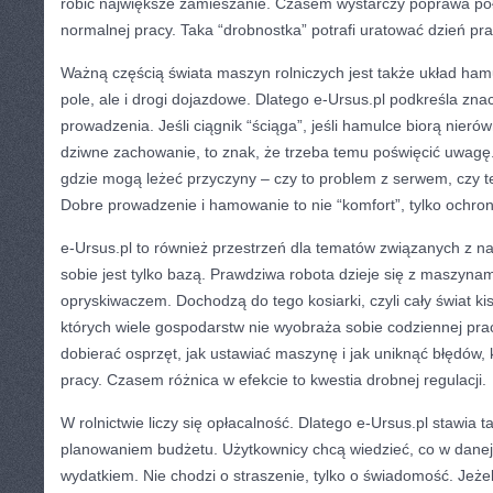
robić największe zamieszanie. Czasem wystarczy poprawa połą
normalnej pracy. Taka “drobnostka” potrafi uratować dzień pra
Ważną częścią świata maszyn rolniczych jest także układ hamu
pole, ale i drogi dojazdowe. Dlatego e-Ursus.pl podkreśla zn
prowadzenia. Jeśli ciągnik “ściąga”, jeśli hamulce biorą nierów
dziwne zachowanie, to znak, że trzeba temu poświęcić uwag
gdzie mogą leżeć przyczyny – czy to problem z serwem, czy te
Dobre prowadzenie i hamowanie to nie “komfort”, tylko ochron
e-Ursus.pl to również przestrzeń dla tematów związanych z n
sobie jest tylko bazą. Prawdziwa robota dzieje się z maszynam
opryskiwaczem. Dochodzą do tego kosiarki, czyli cały świat kis
których wiele gospodarstw nie wyobraża sobie codziennej pracy
dobierać osprzęt, jak ustawiać maszynę i jak uniknąć błędów,
pracy. Czasem różnica w efekcie to kwestia drobnej regulacji.
W rolnictwie liczy się opłacalność. Dlatego e-Ursus.pl stawia 
planowaniem budżetu. Użytkownicy chcą wiedzieć, co w dane
wydatkiem. Nie chodzi o straszenie, tylko o świadomość. Jeże