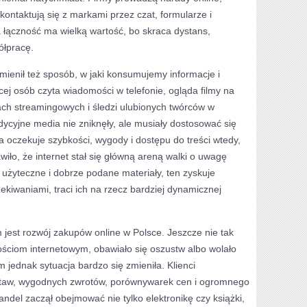
 kontaktują się z markami przez czat, formularze i
 łączność ma wielką wartość, bo skraca dystans,
ółpracę.
mienił też sposób, w jaki konsumujemy informacje i
j osób czyta wiadomości w telefonie, ogląda filmy na
ach streamingowych i śledzi ulubionych twórców w
ycyjne media nie zniknęły, ale musiały dostosować się
a oczekuje szybkości, wygody i dostępu do treści wtedy,
iło, że internet stał się główną areną walki o uwagę
 użyteczne i dobrze podane materiały, ten zyskuje
ekiwaniami, traci ich na rzecz bardziej dynamicznej
jest rozwój zakupów online w Polsce. Jeszcze nie tak
ościom internetowym, obawiało się oszustw albo wolało
 jednak sytuacja bardzo się zmieniła. Klienci
ostaw, wygodnych zwrotów, porównywarek cen i ogromnego
ndel zaczął obejmować nie tylko elektronikę czy książki,