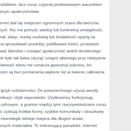
 dodatkiem, lecz coraz częściej podstawowym warunkiem
snym społeczeństwie.
ternet stał się miejscem ogromnych szans dla twórców,
czych. Kto ma pomysł, wiedzę lub konkretną umiejętność,
ł, sklep, markę osobistą lub działalność opartą na
na sprzedawać produkty, publikować treści, prowadzić
ywać klientów i rozwijać społeczność wokół określonego
nie było tak łatwo zacząć czegoś własnego przy relatywnie
 łatwość startu nie oznacza gwarancji sukcesu, bo
wości są bez porównania większe niż w świecie całkowicie
ż język codzienności. Do powszechnego użycia weszły
ikacji i style wypowiedzi. Użytkownicy funkcjonują
 cyfrowym, a granice między tymi rzeczywistościami coraz
ść zyskują krótkie formy, szybkie komunikaty i obrazkowy
równolegle istnieje miejsce dla długich analiz,
onych materiałów. To interesujący paradoks: internet