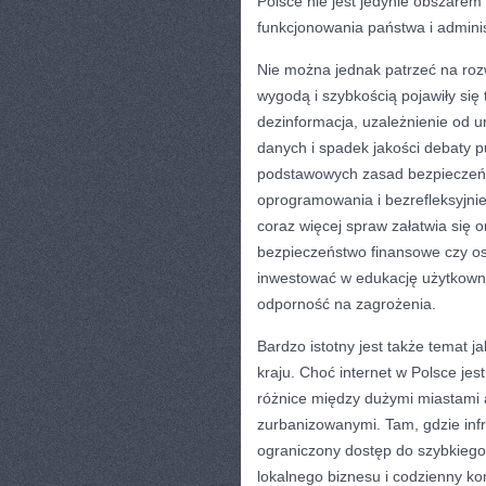
Polsce nie jest jedynie obszare
funkcjonowania państwa i administ
Nie można jednak patrzeć na rozw
wygodą i szybkością pojawiły się
dezinformacja, uzależnienie od u
danych i spadek jakości debaty p
podstawowych zasad bezpieczeńst
oprogramowania i bezrefleksyjnie
coraz więcej spraw załatwia się 
bezpieczeństwo finansowe czy oso
inwestować w edukację użytkowni
odporność na zagrożenia.
Bardzo istotny jest także temat j
kraju. Choć internet w Polsce je
różnice między dużymi miastami 
zurbanizowanymi. Tam, gdzie infr
ograniczony dostęp do szybkiego
lokalnego biznesu i codzienny kom