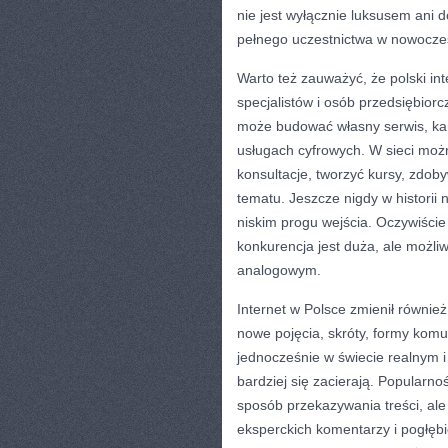
nie jest wyłącznie luksusem ani
pełnego uczestnictwa w nowocze
Warto też zauważyć, że polski in
specjalistów i osób przedsiębior
może budować własny serwis, kana
usługach cyfrowych. W sieci moż
konsultacje, tworzyć kursy, zdob
tematu. Jeszcze nigdy w historii 
niskim progu wejścia. Oczywiście
konkurencja jest duża, ale możli
analogowym.
Internet w Polsce zmienił równie
nowe pojęcia, skróty, formy komun
jednocześnie w świecie realnym i
bardziej się zacierają. Popularno
sposób przekazywania treści, ale 
eksperckich komentarzy i pogłębi