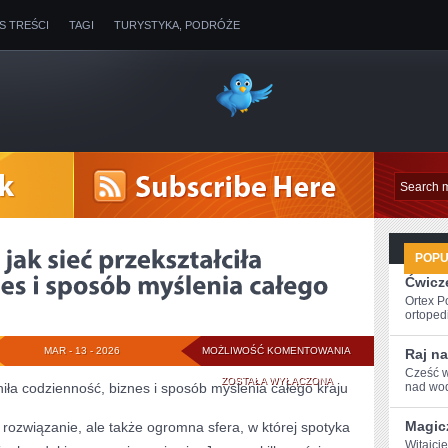
IS TREŚCI
TAGI
TURYSTYKA, PODRÓŻE
POP
Ćwicze
Ortex P
ortopedi
INTERNET
MAR - 13 - 2026
MOŻLIWOŚĆ KOMENTOWANIA
Raj na
Cześć w
W
ZOSTAŁA WYŁĄCZONA
niła codzienność, biznes i sposób myślenia całego kraju
nad wod
POLSCE:
Magic
ko rozwiązanie, ale także ogromna sfera, w której spotyka
JAK
Witajcie