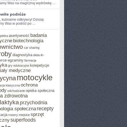
amy Was na magiczną wędrówkę ...
wite podróże
, kulinarne​ odkrywcy! Dzisiaj
my Was w podróż po ...
badania
asertywność
apteka
yczne
biotechnologia
ownictwo
car sharing
roby
e-
diagnostyka
dieta
rce
egzaminy
farmacja
yka
korepetycje
gry edukacyjne
iały medyczne
motocykle
ycyna
ochrona
acja klasyczna
ody
opieka społeczna
odchudzanie
ka zdrowotna
ilaktyka
przychodnia
recepty
ologia społeczna
sprzęt
tacja
rowery miejskie
superfoods
czny