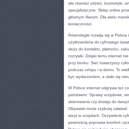
ale również odzież, kosmetyki, ar
specjalistyczne. Sklep online prze
głównym filarem. Dla wielu marek
konieczności.
Równolegle rozwija się w Polsce i
użytkowników do cyfrowego świat
służy do kontaktu, płatności, zak
rozrywki. Dzięki temu internet nie
przy biurku. Sieć towarzyszy czł
podczas urlopu i w domu. To wiel
być wydarzeniem, a stało się ni
W Polsce internet odgrywa też co
państwem. Sprawy urzędowe, wnios
skierowania czy dostęp do danych
Obywatel może szybciej załatwić f
wizyt w urzędach. Oczywiście cyf
pewnością poprawia komfort i prz