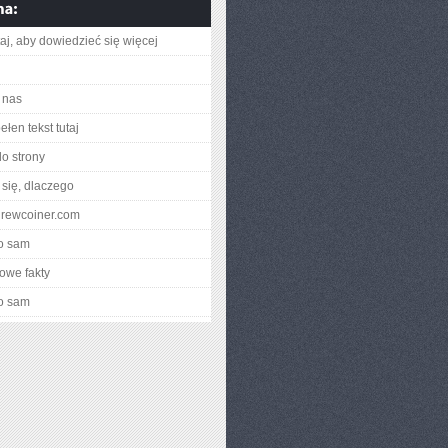
utaj, aby dowiedzieć się więcej
 nas
łen tekst tutaj
do strony
się, dlaczego
ndrewcoiner.com
o sam
owe fakty
o sam