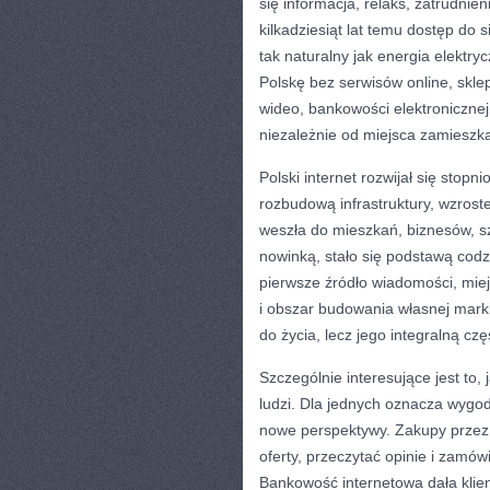
się informacja, relaks, zatrudnie
kilkadziesiąt lat temu dostęp do s
tak naturalny jak energia elektr
Polskę bez serwisów online, skl
wideo, bankowości elektronicznej
niezależnie od miejsca zamieszka
Polski internet rozwijał się sto
rozbudową infrastruktury, wzros
weszła do mieszkań, biznesów, szk
nowinką, stało się podstawą codz
pierwsze źródło wiadomości, mie
i obszar budowania własnej marki
do życia, lecz jego integralną czę
Szczególnie interesujące jest to,
ludzi. Dla jednych oznacza wygod
nowe perspektywy. Zakupy przez 
oferty, przeczytać opinie i zamó
Bankowość internetowa dała klie