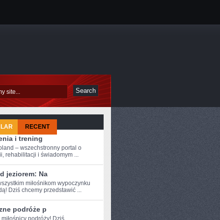
ULAR
RECENT
nia i trening
oland – wszechstronny portal o
i, rehabilitacji i świadomym ...
d jeziorem: Na
szystkim ⁤miłośnikom wypoczynku
ą! Dziś⁣ chcemy przedstawić ...
zne podróże p
 miłośnicy ​podróży! Dziś