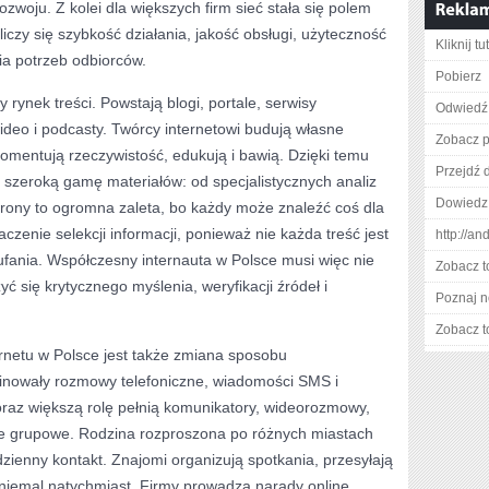
ozwoju. Z kolei dla większych firm sieć stała się polem
 liczy się szybkość działania, jakość obsługi, użyteczność
Kliknij t
ia potrzeb odbiorców.
Pobierz
 rynek treści. Powstają blogi, portale, serwisy
Odwiedź
wideo i podcasty. Twórcy internetowi budują własne
Zobacz pe
komentują rzeczywistość, edukują i bawią. Dzięki temu
Przejdź 
szeroką gamę materiałów: od specjalistycznych analiz
Dowiedz 
trony to ogromna zaleta, bo każdy może znaleźć coś dla
aczenie selekcji informacji, ponieważ nie każda treść jest
http://a
ufania. Współczesny internauta w Polsce musi więc nie
Zobacz t
zyć się krytycznego myślenia, weryfikacji źródeł i
Poznaj n
Zobacz t
netu w Polsce jest także zmiana sposobu
inowały rozmowy telefoniczne, wiadomości SMS i
oraz większą rolę pełnią komunikatory, wideorozmowy,
je grupowe. Rodzina rozproszona po różnych miastach
ienny kontakt. Znajomi organizują spotkania, przesyłają
i niemal natychmiast. Firmy prowadzą narady online,