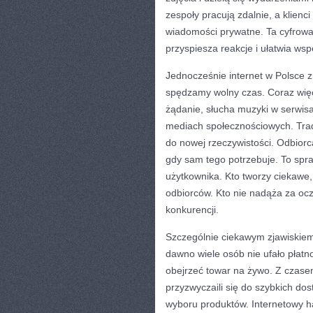
zespoły pracują zdalnie, a klienci
wiadomości prywatne. Ta cyfrowa
przyspiesza reakcje i ułatwia wsp
Jednocześnie internet w Polsce z
spędzamy wolny czas. Coraz więce
żądanie, słucha muzyki w serwis
mediach społecznościowych. Trad
do nowej rzeczywistości. Odbiorc
gdy sam tego potrzebuje. To spraw
użytkownika. Kto tworzy ciekawe,
odbiorców. Kto nie nadąża za ocz
konkurencji.
Szczególnie ciekawym zjawiskiem 
dawno wiele osób nie ufało płatn
obejrzeć towar na żywo. Z czasem
przyzwyczaili się do szybkich d
wyboru produktów. Internetowy ha