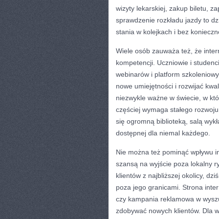
wizyty lekarskiej, zakup biletu, 
sprawdzenie rozkładu jazdy to dz
stania w kolejkach i bez konieczn
Wiele osób zauważa też, że inte
kompetencji. Uczniowie i studenc
webinarów i platform szkoleniow
nowe umiejętności i rozwijać kw
niezwykle ważne w świecie, w kt
częściej wymaga stałego rozwoju. 
się ogromną biblioteką, salą wyk
dostępnej dla niemal każdego.
Nie można też pominąć wpływu inte
szansą na wyjście poza lokalny r
klientów z najbliższej okolicy, d
poza jego granicami. Strona inte
czy kampania reklamowa w wyszu
zdobywać nowych klientów. Dla wi