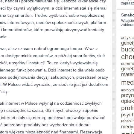
nie, handel i porozumiewanie się. Jeszcze kilkanaście czy
zaprasz
SIEĆ
ieci był czymś wyjątkowym, a dziś internet stał się niemal
Smako
yczna czy smartfon. Trudno wyobrazić sobie współczesną
PRZEKSZTAŁCIŁA
Witajcie
epów internetowych, mediów społecznościowych, platform
CODZIENNOŚĆ,
zabiera
 i komunikatorów, które pozwalają utrzymywać kontakty
BIZNES
nia.
antyki
genet
I
bud
pniowo, ale z czasem nabrał ogromnego tempa. Wraz z
SPOSÓB
cho
tem dostępności komputerów, a później smartfonów, sieć
MYŚLENIA
ół, urzędów i instytucji. To, co kiedyś wydawało się
comme
genet
iennego funkcjonowania. Dziś internet to dla wielu osób
CAŁEGO
mater
jsce podejmowania decyzji zakupowych, przestrzeń pracy
KRAJU
med
. W Polsce widać wyraźnie, że sieć nie jest już dodatkiem
motoryz
ścią.
przyr
opie
 jak internet w Polsce wpłynął na codzienność zwykłych
prof
ę i oszczędność czasu, dla innych otworzył zupełnie
psych
internet stały się normą, ponieważ pozwalają porównać
rehabili
wić potrzebne produkty bez wychodzenia z domu.
medy
ntom większą niezależność nad finansami. Rezerwacja