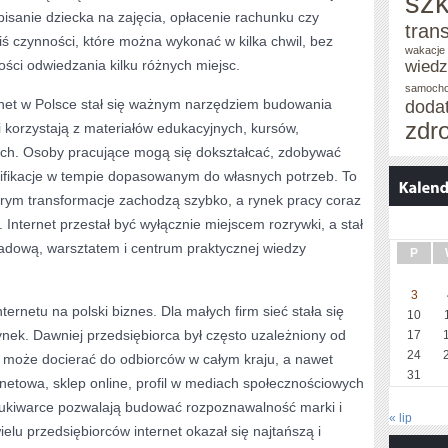
szk
zapisanie dziecka na zajęcia, opłacenie rachunku czy
tran
iś czynności, które można wykonać w kilka chwil, bez
wakacje 
ości odwiedzania kilku różnych miejsc.
wied
samoch
rnet w Polsce stał się ważnym narzędziem budowania
doda
zdr
i korzystają z materiałów edukacyjnych, kursów,
ych. Osoby pracujące mogą się dokształcać, zdobywać
alifikacje w tempie dopasowanym do własnych potrzeb. To
órym transformacje zachodzą szybko, a rynek pracy coraz
Internet przestał być wyłącznie miejscem rozrywki, a stał
ładową, warsztatem i centrum praktycznej wiedzy
P
3
rnetu na polski biznes. Dla małych firm sieć stała się
10
ynek. Dawniej przedsiębiorca był często uzależniony od
17
24
ziś może docierać do odbiorców w całym kraju, a nawet
31
rnetowa, sklep online, profil w mediach społecznościowych
kiwarce pozwalają budować rozpoznawalność marki i
« lip
elu przedsiębiorców internet okazał się najtańszą i