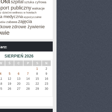
oła
szpital
sztuka cyfrowa
sport publiczny
wakacje
z dziećmi
wellness w hotelach
za medyczna
wypożyczalnie
zajęcia
zabawa
odów
tkowe
zdrowe żywienie
owie
SIERPIEŃ 2026
W
Ś
C
P
S
N
1
2
4
5
6
7
8
9
11
12
13
14
15
16
18
19
20
21
22
23
25
26
27
28
29
30