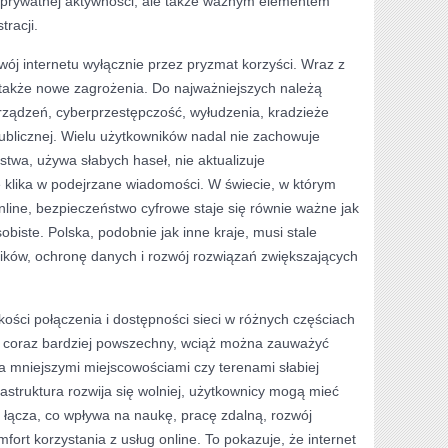
m prywatnej aktywności, ale także ważnym elementem
racji.
ój internetu wyłącznie przez pryzmat korzyści. Wraz z
 także nowe zagrożenia. Do najważniejszych należą
rządzeń, cyberprzestępczość, wyłudzenia, kradzieże
ublicznej. Wielu użytkowników nadal nie zachowuje
wa, używa słabych haseł, nie aktualizuje
 klika w podejrzane wiadomości. W świecie, w którym
online, bezpieczeństwo cyfrowe staje się równie ważne jak
biste. Polska, podobnie jak inne kraje, musi stale
ków, ochronę danych i rozwój rozwiązań zwiększających
akości połączenia i dostępności sieci w różnych częściach
st coraz bardziej powszechny, wciąż można zauważyć
a mniejszymi miejscowościami czy terenami słabiej
astruktura rozwija się wolniej, użytkownicy mogą mieć
 łącza, co wpływa na naukę, pracę zdalną, rozwój
fort korzystania z usług online. To pokazuje, że internet