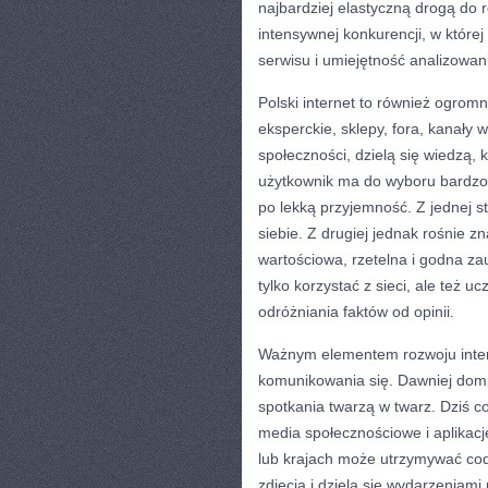
najbardziej elastyczną drogą do r
intensywnej konkurencji, w której
serwisu i umiejętność analizowan
Polski internet to również ogromny
eksperckie, sklepy, fora, kanały 
społeczności, dzielą się wiedzą, 
użytkownik ma do wyboru bardzo 
po lekką przyjemność. Z jednej s
siebie. Z drugiej jednak rośnie zn
wartościowa, rzetelna i godna za
tylko korzystać z sieci, ale też uc
odróżniania faktów od opinii.
Ważnym elementem rozwoju inter
komunikowania się. Dawniej dom
spotkania twarzą w twarz. Dziś c
media społecznościowe i aplikac
lub krajach może utrzymywać codz
zdjęcia i dzielą się wydarzeniam