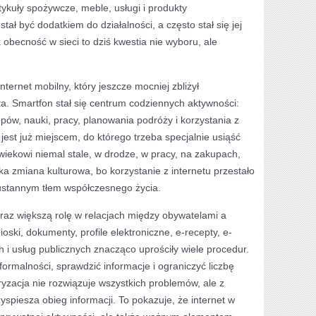
tykuły spożywcze, meble, usługi i produkty
stał być dodatkiem do działalności, a często stał się jej
 obecność w sieci to dziś kwestia nie wyboru, ale
nternet mobilny, który jeszcze mocniej zbliżył
a. Smartfon stał się centrum codziennych aktywności:
upów, nauki, pracy, planowania podróży i korzystania z
 jest już miejscem, do którego trzeba specjalnie usiąść
owiekowi niemal stale, w drodze, w pracy, na zakupach,
ka zmiana kulturowa, bo korzystanie z internetu przestało
eustannym tłem współczesnego życia.
raz większą rolę w relacjach między obywatelami a
ki, dokumenty, profile elektroniczne, e-recepty, e-
 i usług publicznych znacząco uprościły wiele procedur.
ormalności, sprawdzić informacje i ograniczyć liczbę
ryzacja nie rozwiązuje wszystkich problemów, ale z
yspiesza obieg informacji. To pokazuje, że internet w