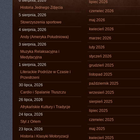
6 sierpnia, 2026
lipiec 2026
Historia Jednego Zdjęcia
czerwiec 2026
5 sierpnia, 2026
maj 2026
Stowrzyszenia sportowe
kwiecień 2026
4 sierpnia, 2026
Andy (Ameryka Południowa)
marzec 2026
3 sierpnia, 2026
luty 2026
Muzyka Relaksacyjna i
styczeń 2026
Medytacyjna
1 sierpnia, 2026
grudzień 2025
Literackie Podróże w Czasie i
listopad 2025
Przestrzeni
październik 2025
30 lipca, 2026
Cardio i Spalanie Tłuszczu
wrzesień 2025
26 lipca, 2026
sierpień 2025
Afrykańskie Kultury i Tradycje
lipiec 2025
24 lipca, 2026
czerwiec 2025
Styl z Orłem
maj 2025
23 lipca, 2026
Historia i Klasyki Motoryzacji
kwiecień 2025