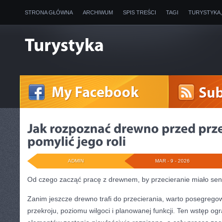
STRONA GŁÓWNA
ARCHIWUM
SPIS TREŚCI
TAGI
TURYSTYKA
ADMIN
MAR - 9 - 2026
Od czego zacząć pracę z drewnem, by przecieranie miało se
Zanim jeszcze drewno trafi do przecierania, warto posegrego
przekroju, poziomu wilgoci i planowanej funkcji. Ten wstęp og