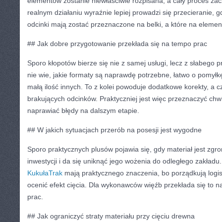
elementów zostanie niewłaściwie rozpisana, a cały proces za
realnym działaniu wyraźnie lepiej prowadzi się przecieranie, 
odcinki mają zostać przeznaczone na belki, a które na eleme
## Jak dobre przygotowanie przekłada się na tempo prac
Sporo kłopotów bierze się nie z samej usługi, lecz z słabego 
nie wie, jakie formaty są naprawdę potrzebne, łatwo o pomyłk
małą ilość innych. To z kolei powoduje dodatkowe korekty, a
brakujących odcinków. Praktyczniej jest więc przeznaczyć chwi
naprawiać błędy na dalszym etapie.
## W jakich sytuacjach przerób na posesji jest wygodne
Sporo praktycznych plusów pojawia się, gdy materiał jest zg
inwestycji i da się uniknąć jego wożenia do odległego zakładu
KukułaTrak
mają praktycznego znaczenia, bo porządkują logis
ocenić efekt cięcia. Dla wykonawców więźb przekłada się to n
prac.
## Jak ograniczyć straty materiału przy cięciu drewna