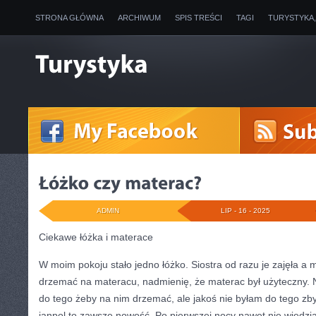
STRONA GŁÓWNA
ARCHIWUM
SPIS TREŚCI
TAGI
TURYSTYKA
ADMIN
LIP - 16 - 2025
Ciekawe łóżka i materace
W moim pokoju stało jedno łóżko. Siostra od razu je zajęła a m
drzemać na materacu, nadmienię, że materac był użyteczny. 
do tego żeby na nim drzemać, ale jakoś nie byłam do tego zb
janpol to zawsze nowość. Po pierwszej nocy nawet nie wiedzia