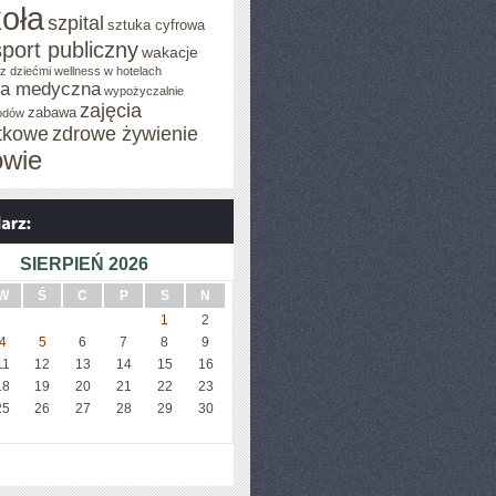
oła
szpital
sztuka cyfrowa
sport publiczny
wakacje
z dziećmi
wellness w hotelach
za medyczna
wypożyczalnie
zajęcia
zabawa
odów
tkowe
zdrowe żywienie
owie
SIERPIEŃ 2026
W
Ś
C
P
S
N
1
2
4
5
6
7
8
9
11
12
13
14
15
16
18
19
20
21
22
23
25
26
27
28
29
30