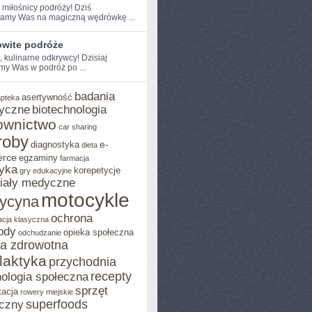
 miłośnicy ​podróży! Dziś
amy Was na magiczną wędrówkę ...
wite podróże
, kulinarne​ odkrywcy! Dzisiaj
my Was w podróż po ...
badania
asertywność
apteka
yczne
biotechnologia
ownictwo
car sharing
roby
e-
diagnostyka
dieta
rce
egzaminy
farmacja
yka
korepetycje
gry edukacyjne
iały medyczne
motocykle
ycyna
ochrona
acja klasyczna
ody
opieka społeczna
odchudzanie
ka zdrowotna
ilaktyka
przychodnia
recepty
ologia społeczna
sprzęt
tacja
rowery miejskie
superfoods
czny