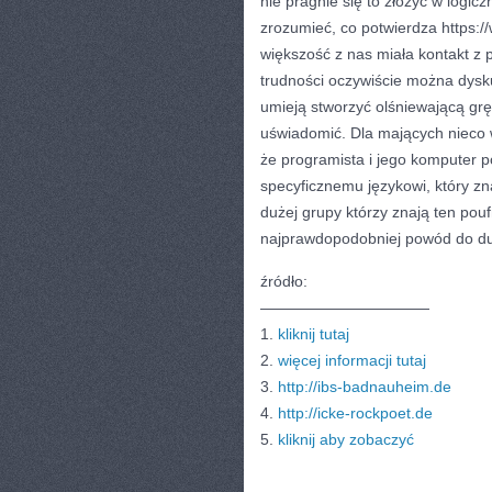
nie pragnie się to złożyć w logicz
zrozumieć, co potwierdza https://
większość z nas miała kontakt z 
trudności oczywiście można dysku
umieją stworzyć olśniewającą grę,
uświadomić. Dla mających nieco wi
że programista i jego komputer p
specyficznemu językowi, który zn
dużej grupy którzy znają ten po
najprawdopodobniej powód do dup
źródło:
———————————
1.
kliknij tutaj
2.
więcej informacji tutaj
3.
http://ibs-badnauheim.de
4.
http://icke-rockpoet.de
5.
kliknij aby zobaczyć
CATEGORIES:
TURYSTYKA, PODRÓŻE