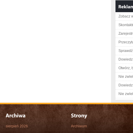
Zobacz w
Skontaktu
Zarejestr
Przeczyt
Sprawdź 
Dowiedz 
Otwórz, 
Nie zwlek
Dowiedz 
Nie zwlek
sierpień 2026
Archiwum