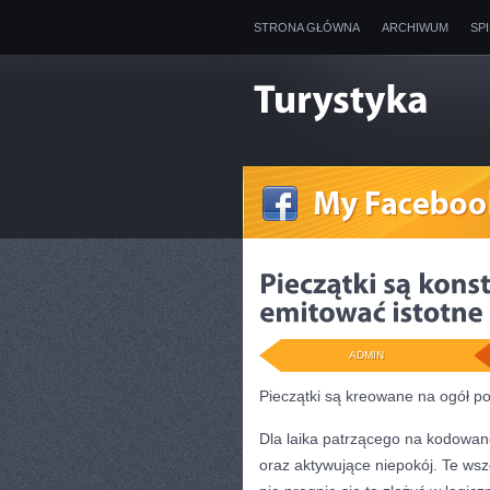
STRONA GŁÓWNA
ARCHIWUM
SP
ADMIN
Pieczątki są kreowane na ogół p
Dla laika patrzącego na kodowan
oraz aktywujące niepokój. Te wsz