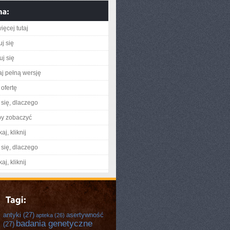
ięcej tutaj
j się
uj się
aj pełną wersję
ofertę
się, dlaczego
by zobaczyć
aj, kliknij
się, dlaczego
aj, kliknij
antyki
(27)
asertywność
apteka
(26)
badania genetyczne
(27)