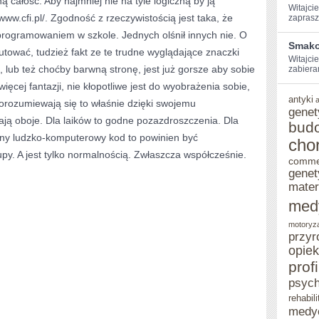
ną całość. Aby najmniej nie na tyle logiczną by ją
Witajcie
www.cfi.pl/. Zgodność z rzeczywistością jest taka, że
zaprasz
TO,
programowaniem w szkole. Jednych olśnił innych nie. O
BY
Smako
tować, tudzież fakt ze te trudne wyglądające znaczki
Witajcie
EMITOWAĆ
 lub też choćby barwną stronę, jest już gorsze aby sobie
zabiera
ISTOTNE
ęcej fantazji, nie kłopotliwe jest do wyobrażenia sobie,
antyki
orozumiewają się to właśnie dzięki swojemu
genet
ają oboje. Dla laików to godne pozazdroszczenia. Dla
bud
ufny ludzko-komputerowy kod to powinien być
cho
y. A jest tylko normalnością. Zwłaszcza współcześnie.
comme
genet
mater
med
motoryz
przyr
opie
prof
psych
rehabili
medy