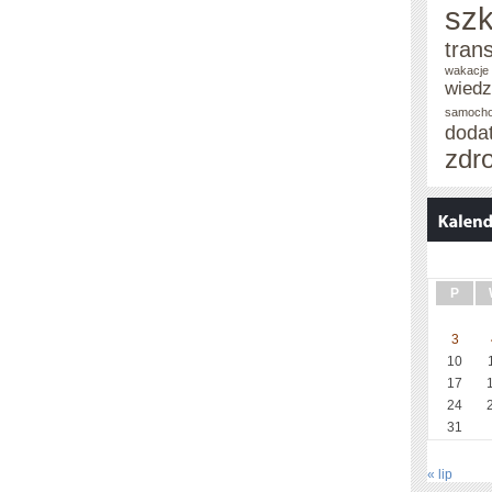
szk
tran
wakacje 
wied
samoch
doda
zdr
P
3
10
17
24
31
« lip