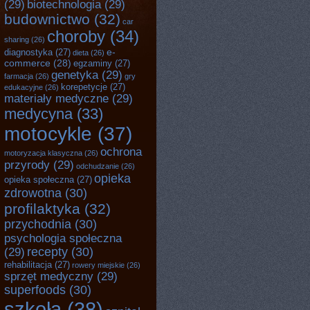
(29)
biotechnologia
(29)
budownictwo
(32)
car
choroby
(34)
sharing
(26)
e-
diagnostyka
(27)
dieta
(26)
commerce
(28)
egzaminy
(27)
genetyka
(29)
farmacja
(26)
gry
korepetycje
(27)
edukacyjne
(26)
materiały medyczne
(29)
medycyna
(33)
motocykle
(37)
ochrona
motoryzacja klasyczna
(26)
przyrody
(29)
odchudzanie
(26)
opieka
opieka społeczna
(27)
zdrowotna
(30)
profilaktyka
(32)
przychodnia
(30)
psychologia społeczna
recepty
(30)
(29)
rehabilitacja
(27)
rowery miejskie
(26)
sprzęt medyczny
(29)
superfoods
(30)
szkoła
(38)