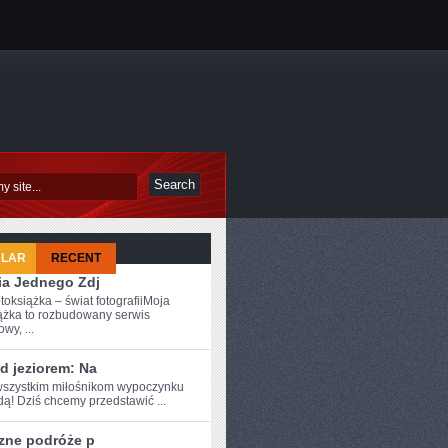
ULAR
RECENT
ia Jednego Zdj
toksiążka – świat fotografiiMoja
ążka to rozbudowany serwis
owy, ...
d jeziorem: Na
szystkim ⁤miłośnikom wypoczynku
ą! Dziś⁣ chcemy przedstawić ...
zne podróże p