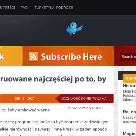
IS TREŚCI
TAGI
TURYSTYKA, PODRÓŻE
POP
Histor
Moja Fo
Fotoksi
PIECZĄTKI
SIE - 2 - 2025
MOŻLIWOŚĆ KOMENTOWANIA
internet
SĄ
ZOSTAŁA WYŁĄCZONA
o to, żeby emitować ważne
Raj na
KONSTRUOWANE
Cześć w
e przez programistę może to być zdarzenie zadziwiające
nad wod
NAJCZĘŚCIEJ
elkie nierówności, nawiasy i inne kreski w żaden sposób
Magic
PO