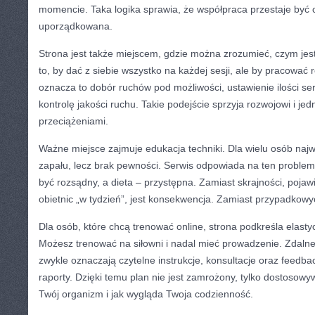
momencie. Taka logika sprawia, że współpraca przestaje być c
uporządkowana.
Strona jest także miejscem, gdzie można zrozumieć, czym jest
to, by dać z siebie wszystko na każdej sesji, ale by pracować
oznacza to dobór ruchów pod możliwości, ustawienie ilości se
kontrolę jakości ruchu. Takie podejście sprzyja rozwojowi i je
przeciążeniami.
Ważne miejsce zajmuje edukacja techniki. Dla wielu osób najwi
zapału, lecz brak pewności. Serwis odpowiada na ten problem
być rozsądny, a dieta – przystępna. Zamiast skrajności, pojawi
obietnic „w tydzień”, jest konsekwencja. Zamiast przypadkowyc
Dla osób, które chcą trenować online, strona podkreśla elasty
Możesz trenować na siłowni i nadal mieć prowadzenie. Zdalne t
zwykle oznaczają czytelne instrukcje, konsultacje oraz feedbac
raporty. Dzięki temu plan nie jest zamrożony, tylko dostosowy
Twój organizm i jak wygląda Twoja codzienność.