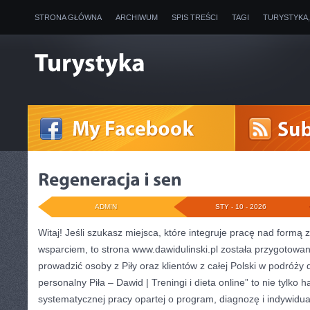
STRONA GŁÓWNA
ARCHIWUM
SPIS TREŚCI
TAGI
TURYSTYKA
ADMIN
STY - 10 - 2026
Witaj! Jeśli szukasz miejsca, które integruje pracę nad formą 
wsparciem, to strona www.dawidulinski.pl została przygotowan
prowadzić osoby z Piły oraz klientów z całej Polski w podróży 
personalny Piła – Dawid | Treningi i dieta online” to nie tylko h
systematycznej pracy opartej o program, diagnozę i indywidua