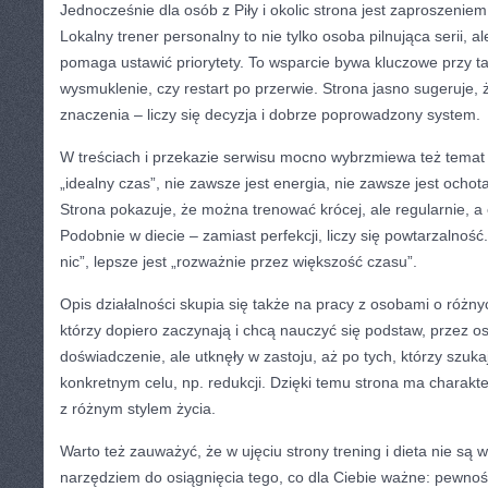
Jednocześnie dla osób z Piły i okolic strona jest zaproszenie
Lokalny trener personalny to nie tylko osoba pilnująca serii, a
pomaga ustawić priorytety. To wsparcie bywa kluczowe przy tak
wysmuklenie, czy restart po przerwie. Strona jasno sugeruje,
znaczenia – liczy się decyzja i dobrze poprowadzony system.
W treściach i przekazie serwisu mocno wybrzmiewa też temat 
„idealny czas”, nie zawsze jest energia, nie zawsze jest ochot
Strona pokazuje, że można trenować krócej, ale regularnie, a 
Podobnie w diecie – zamiast perfekcji, liczy się powtarzalnoś
nic”, lepsze jest „rozważnie przez większość czasu”.
Opis działalności skupia się także na pracy z osobami o różny
którzy dopiero zaczynają i chcą nauczyć się podstaw, przez os
doświadczenie, ale utknęły w zastoju, aż po tych, którzy szuk
konkretnym celu, np. redukcji. Dzięki temu strona ma charakter
z różnym stylem życia.
Warto też zauważyć, że w ujęciu strony trening i dieta nie są 
narzędziem do osiągnięcia tego, co dla Ciebie ważne: pewności