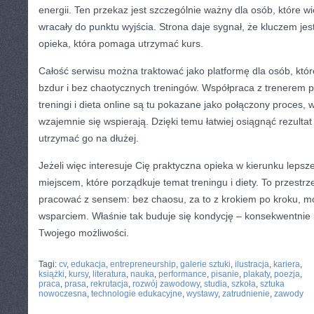
energii. Ten przekaz jest szczególnie ważny dla osób, które wi
wracały do punktu wyjścia. Strona daje sygnał, że kluczem je
opieka, która pomaga utrzymać kurs.
Całość serwisu można traktować jako platformę dla osób, któ
bzdur i bez chaotycznych treningów. Współpraca z trenerem p
treningi i dieta online są tu pokazane jako połączony proces, 
wzajemnie się wspierają. Dzięki temu łatwiej osiągnąć rezultat
utrzymać go na dłużej.
Jeżeli więc interesuje Cię praktyczna opieka w kierunku lepszej
miejscem, które porządkuje temat treningu i diety. To przestrz
pracować z sensem: bez chaosu, za to z krokiem po kroku, m
wsparciem. Właśnie tak buduje się kondycję – konsekwentnie 
Twojego możliwości.
CATEGORIES:
TURYSTYKA, PODRÓŻE
Tagi:
cv
,
edukacja
,
entrepreneurship
,
galerie sztuki
,
ilustracja
,
kariera
,
książki
,
kursy
,
literatura
,
nauka
,
performance
,
pisanie
,
plakaty
,
poezja
,
praca
,
prasa
,
rekrutacja
,
rozwój zawodowy
,
studia
,
szkoła
,
sztuka
nowoczesna
,
technologie edukacyjne
,
wystawy
,
zatrudnienie
,
zawody