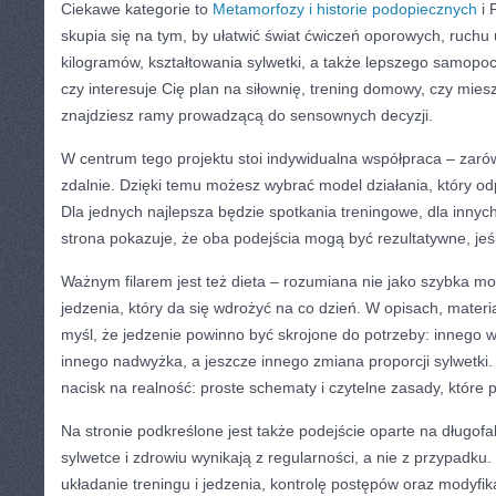
Ciekawe kategorie to
Metamorfozy i historie podopiecznych
i 
skupia się na tym, by ułatwić świat ćwiczeń oporowych, ruchu
kilogramów, kształtowania sylwetki, a także lepszego samopoc
czy interesuje Cię plan na siłownię, trening domowy, czy mies
znajdziesz ramy prowadzącą do sensownych decyzji.
W centrum tego projektu stoi indywidualna współpraca – zarówn
zdalnie. Dzięki temu możesz wybrać model działania, który o
Dla jednych najlepsza będzie spotkania treningowe, dla innyc
strona pokazuje, że oba podejścia mogą być rezultatywne, jeśl
Ważnym filarem jest też dieta – rozumiana nie jako szybka mo
jedzenia, który da się wdrożyć na co dzień. W opisach, materia
myśl, że jedzenie powinno być skrojone do potrzeby: innego 
innego nadwyżka, a jeszcze innego zmiana proporcji sylwetki.
nacisk na realność: proste schematy i czytelne zasady, które
Na stronie podkreślone jest także podejście oparte na długofa
sylwetce i zdrowiu wynikają z regularności, a nie z przypadku
układanie treningu i jedzenia, kontrolę postępów oraz modyf