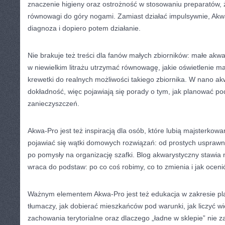
znaczenie higieny oraz ostrożność w stosowaniu preparatów, 
równowagi do góry nogami. Zamiast działać impulsywnie, Akw
diagnoza i dopiero potem działanie.
Nie brakuje też treści dla fanów małych zbiorników: małe akwa
w niewielkim litrażu utrzymać równowagę, jakie oświetlenie ma
krewetki do realnych możliwości takiego zbiornika. W nano akw
dokładność, więc pojawiają się porady o tym, jak planować po
zanieczyszczeń.
Akwa-Pro jest też inspiracją dla osób, które lubią majsterkow
pojawiać się wątki domowych rozwiązań: od prostych usprawn
po pomysły na organizację szafki. Blog akwarystyczny stawia 
wraca do podstaw: po co coś robimy, co to zmienia i jak ocenić
Ważnym elementem Akwa-Pro jest też edukacja w zakresie pl
tłumaczy, jak dobierać mieszkańców pod warunki, jak liczyć w
zachowania terytorialne oraz dlaczego „ładne w sklepie” nie 