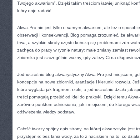
Twojego akwarium”. Dzięki takim treściom łatwiej uniknąć konf
który daje radość.
Akwa-Pro nie jest tylko o samym akwarium, ale też o sposobie 
obserwacji i konsekwencji. Blog pomaga zrozumieć, że akwari
trwa, a szybkie skróty często kończą się problemami zdrowot
zachęca do pracy w rytmie natury: małe zmiany zamiast rewolu
zbiornika jest szczególnie ważny, gdy zależy Ci na długowiecz
Jednocześnie blog akwarystyczny Akwa-Pro jest miejscem, g
koncepcje na nowe zbiorniki, aranżacje i kierunki rozwoju. Jeś
które wygląda jak fragment rzeki, a jednocześnie działa jak s
treści pomagają przejść od idei do praktyki. Dzięki temu Akwa
zarówno punktem odniesienia, jak i miejscem, do którego wra
odświeżenia wiedzy podstaw.
Całość tworzy spójny opis strony, na której akwarystyka jest t
przystępnie: bez lania wody, za to z naciskiem na to, co dział