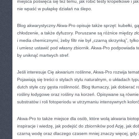
miejsca poświęca się też temu, jak robić testy kropelkowe i ja
nie wpaść w pułapkę działań na ślepo.
Blog akwarystyczny Akwa-Pro opisuje także sprzęt: kubełki, gąb
chłodzenie, a także dyfuzory. Poruszane są różnice między zł
i media chemicznymi, żeby filtr nie był „czarną skrzynką”, tyl
i umiesz ustawić pod własny zbiornik. Akwa-Pro podpowiada te
by uniknąć martwych stref.
Jeśli interesuje Cię akwarium roślinne, Akwa-Pro rozwija temat 
Pojawiają się treści o stylach stylu naturalnym, o układach t
dutch style czy gęsta roślinność. Blog tłumaczy, jak dobierać 
rośliny łodygowe oraz rośliny na korzeń. Opisywane są równ
substratów i roli fotoperiodu w utrzymaniu intensywnych kolor
Akwa-Pro to także miejsce dla osób, które wolą akwaria biot
inspiracje i wiedzę, jak podejść do zbiorników pod Azję, jak do
czarną wodę oraz dlaczego czasem mniej znaczy więcej, gdy z