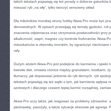
takich tekstach pojawiają się też porady o doborze gatunków ł
mieszać ryb „na siłę”, tylko tworzyć sensowny układ.
Dla miłośników morskiej strony hobby Akwa-Pro może być prz
słonowodnych. W opisach przewijają się tematy gęstości, roli 
znaczenia odpieniacza oraz utrzymania powtarzalności przy p
alkaliczność, wapń, magnez czy kontrola fosforanów. Akwa-Pr
mieszkańców w zbiorniku morskim, by ograniczyć niechciane na
rafy.
Dużym atutem Akwa-Pro jest podejście do karmienia i opieki 
kwestie diet, omawia różnice między granulatem, kostkami,
tłumaczy, jak dopasować jedzenie do ryb dennych, ryb spoko
tekstach pojawiają się też wątki o tym, jak karmienie wpływa
azotowych i dlaczego czasem lepiej karmić rozsądniej, zamias
Akwa-Pro uczy także, jak reagować na problemy zdrowotne: u
pleśniawkę, pasożyty, a także sytuacje stresowe jak agresja. Po