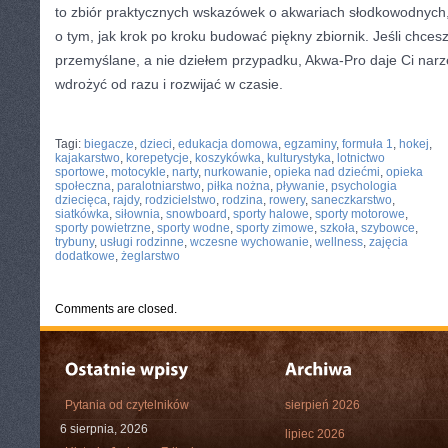
to zbiór praktycznych wskazówek o akwariach słodkowodnych, 
o tym, jak krok po kroku budować piękny zbiornik. Jeśli chces
przemyślane, a nie dziełem przypadku, Akwa-Pro daje Ci narz
wdrożyć od razu i rozwijać w czasie.
CATEGORIES:
TURYSTYKA, PODRÓŻE
Tagi:
biegacze
,
dzieci
,
edukacja domowa
,
egzaminy
,
formuła 1
,
hokej
,
kajakarstwo
,
korepetycje
,
koszykówka
,
kulturystyka
,
lotnictwo
sportowe
,
motocykle
,
narty
,
nurkowanie
,
opieka nad dziećmi
,
opieka
społeczna
,
paralotniarstwo
,
piłka nożna
,
pływanie
,
psychologia
dziecięca
,
rajdy
,
rodzicielstwo
,
rodzina
,
rowery
,
saneczkarstwo
,
siatkówka
,
siłownia
,
snowboard
,
sporty halowe
,
sporty motorowe
,
sporty powietrzne
,
sporty wodne
,
sporty zimowe
,
szkoła
,
szybowce
,
trybuny
,
usługi rodzinne
,
wczesne wychowanie
,
wellness
,
zajęcia
dodatkowe
,
żeglarstwo
Comments are closed.
Pytania od czytelników
sierpień 2026
6 sierpnia, 2026
lipiec 2026