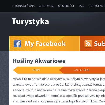
STRONA GŁÓWNA
ARCHIWUM
SPIS TREŚCI
TAGI
TURYSTYKA
ADMIN
LUT - 2 - 2026
Akwa-Pro to serwis dla akwarystów, w którym akwarystyka jes
warsztatowej. To miejsce dla osób, które chcą poznać temat
zadęcia, za to z naciskiem na realne rozwiązania. Strona skup
rozwijać swoje akwarium morskie w sposób przewidywalny, nie
startujesz od zera, czy masz już za sobą kilka zbiorników. Cie