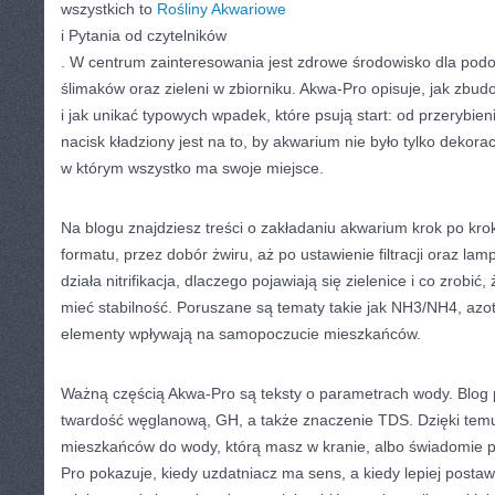
wszystkich to
Rośliny Akwariowe
i Pytania od czytelników
. W centrum zainteresowania jest zdrowe środowisko dla pod
ślimaków oraz zieleni w zbiorniku. Akwa-Pro opisuje, jak zb
i jak unikać typowych wpadek, które psują start: od przerybie
nacisk kładziony jest na to, by akwarium nie było tylko deko
w którym wszystko ma swoje miejsce.
Na blogu znajdziesz treści o zakładaniu akwarium krok po krok
formatu, przez dobór żwiru, aż po ustawienie filtracji oraz lam
działa nitrifikacja, dlaczego pojawiają się zielenice i co zrobić,
mieć stabilność. Poruszane są tematy takie jak NH3/NH4, azoty
elementy wpływają na samopoczucie mieszkańców.
Ważną częścią Akwa-Pro są teksty o parametrach wody. Blo
twardość węglanową, GH, a także znaczenie TDS. Dzięki temu
mieszkańców do wody, którą masz w kranie, albo świadomie
Pro pokazuje, kiedy uzdatniacz ma sens, a kiedy lepiej posta