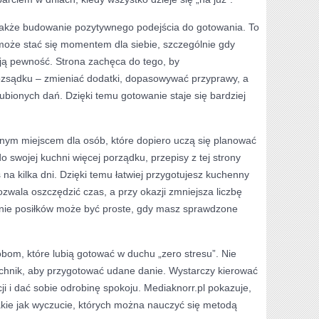
także budowanie pozytywnego podejścia do gotowania. To
może stać się momentem dla siebie, szczególnie gdy
ają pewność. Strona zachęca do tego, by
zsądku – zmieniać dodatki, dopasowywać przyprawy, a
ubionych dań. Dzięki temu gotowanie staje się bardziej
tnym miejscem dla osób, które dopiero uczą się planować
do swojej kuchni więcej porządku, przepisy z tej strony
na kilka dni. Dzięki temu łatwiej przygotujesz kuchenny
wala oszczędzić czas, a przy okazji zmniejsza liczbę
ie posiłków może być proste, gdy masz sprawdzone
obom, które lubią gotować w duchu „zero stresu”. Nie
chnik, aby przygotować udane danie. Wystarczy kierować
ji i dać sobie odrobinę spokoju. Mediaknorr.pl pokazuje,
 takie jak wyczucie, których można nauczyć się metodą