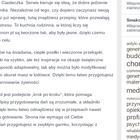
i Ciasteczka. Serwis kieruje się ideą, że dobre jedzenie
Witajcie
zaprasz
ka. Niezależnie od tego, czy dopiero zaczynasz swoją
już wprawę, tutaj znajdziesz przepisy, które pozwalają
Smako
esu. To kuchnia rodzinna, w której liczy się
Witajcie
zabiera
norr.pl są tworzone tak, aby były jasne, dzięki czemu
 celu.
antyki
genet
w na śniadania, ciepłe posiłki i wieczorne przekąski.
bud
ki na szybko, ale też inspiracje na okazje świąteczne.
cho
sposób adaptowalny, tak aby można było modyfikować
comme
co akurat masz w lodówce. Dzięki temu łatwo przygotujesz
genet
mater
arnowanie żywności.
med
jest podejście „krok po kroku”, które pomaga
motoryz
pisy przygotowania dań są zrozumiałe, a składniki
przyr
ięki temu łatwo odnajdziesz się w przepisach nawet
opie
prof
a gotowanie. Strona nie wymaga od Ciebie
psych
dań przygotujesz w zwykłym garnku, korzystając z
rehabili
medy