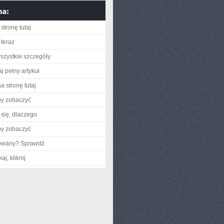
stronę tutaj
teraz
szystkie szczegóły
j pełny artykuł
a stronę tutaj
by zobaczyć
się, dlaczego
by zobaczyć
gowany? Sprawdź
aj, kliknij