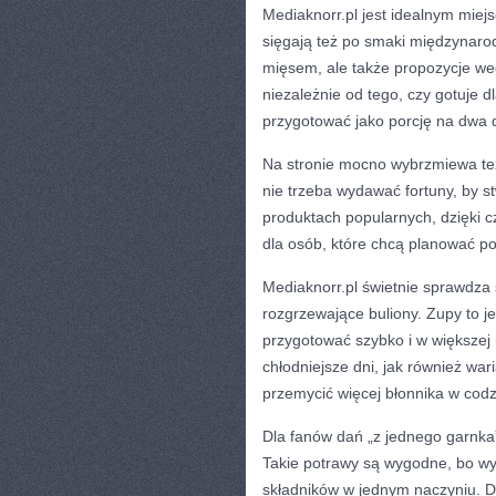
Mediaknorr.pl jest idealnym miejs
sięgają też po smaki międzynaro
mięsem, ale także propozycje weg
niezależnie od tego, czy gotuje d
przygotować jako porcję na dwa d
Na stronie mocno wybrzmiewa też
nie trzeba wydawać fortuny, by s
produktach popularnych, dzięki c
dla osób, które chcą planować po
Mediaknorr.pl świetnie sprawdza
rozgrzewające buliony. Zupy to 
przygotować szybko i w większej i
chłodniejsze dni, jak również wa
przemycić więcej błonnika w co
Dla fanów dań „z jednego garnka”
Takie potrawy są wygodne, bo wym
składników w jednym naczyniu. D