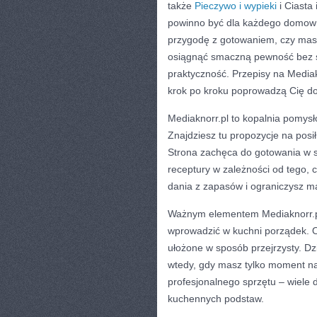
także
Pieczywo i wypieki
i Ciasta 
powinno być dla każdego domowni
przygodę z gotowaniem, czy masz 
osiągnąć smaczną pewność bez str
praktyczność. Przepisy na Mediak
krok po kroku poprowadzą Cię do
Mediaknorr.pl to kopalnia pomysłó
Znajdziesz tu propozycje na posił
Strona zachęca do gotowania w 
receptury w zależności od tego, 
dania z zapasów i ograniczysz m
Ważnym elementem Mediaknorr.pl 
wprowadzić w kuchni porządek. O
ułożone w sposób przejrzysty. Dz
wtedy, gdy masz tylko moment n
profesjonalnego sprzętu – wiele 
kuchennych podstaw.