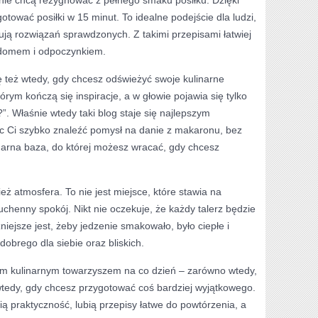
nie chcą rezygnować z pełnego smaku posiłku. Dzięki
ować posiłki w 15 minut. To idealne podejście dla ludzi,
bują rozwiązań sprawdzonych. Z takimi przepisami łatwiej
 domem i odpoczynkiem.
ę też wtedy, gdy chcesz odświeżyć swoje kulinarne
ym kończą się inspiracje, a w głowie pojawia się tylko
”. Właśnie wtedy taki blog staje się najlepszym
 Ci szybko znaleźć pomysł na danie z makaronu, bez
inarna baza, do której możesz wracać, gdy chcesz
ż atmosfera. To nie jest miejsce, które stawia na
kuchenny spokój. Nikt nie oczekuje, że każdy talerz będzie
żniejsze jest, żeby jedzenie smakowało, było ciepłe i
dobrego dla siebie oraz bliskich.
im kulinarnym towarzyszem na co dzień – zarówno wtedy,
 wtedy, gdy chcesz przygotować coś bardziej wyjątkowego.
ią praktyczność, lubią przepisy łatwe do powtórzenia, a