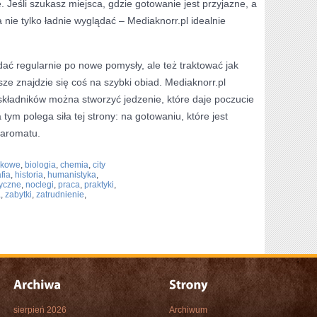
 Jeśli szukasz miejsca, gdzie gotowanie jest przyjazne, a
nie tylko ładnie wyglądać – Mediaknorr.pl idealnie
dać regularnie po nowe pomysły, ale też traktować jak
wsze znajdzie się coś na szybki obiad. Mediaknorr.pl
składników można stworzyć jedzenie, które daje poczucie
ym polega siła tej strony: na gotowaniu, które jest
 aromatu.
ukowe
,
biologia
,
chemia
,
city
fia
,
historia
,
humanistyka
,
ryczne
,
noclegi
,
praca
,
praktyki
,
a
,
zabytki
,
zatrudnienie
,
sierpień 2026
Archiwum