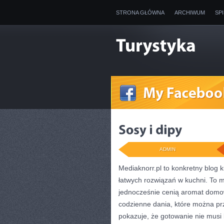
STRONA GŁÓWNA
ARCHIWUM
SP
ADMIN
Mediaknorr.pl to konkretny blog 
łatwych rozwiązań w kuchni. To m
jednocześnie cenią aromat domow
codzienne dania, które można pr
pokazuje, że gotowanie nie musi