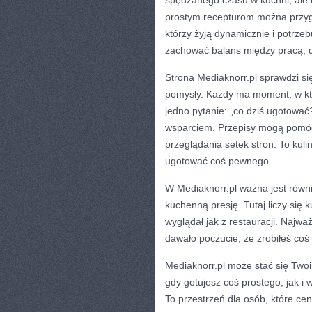
spędzanego czasu w kuchni, ale 
prostym recepturom można przygot
którzy żyją dynamicznie i potrze
zachować balans między pracą,
Strona Mediaknorr.pl sprawdzi si
pomysły. Każdy ma moment, w któr
jedno pytanie: „co dziś ugotować?
wsparciem. Przepisy mogą pomóc
przeglądania setek stron. To kul
ugotować coś pewnego.
W Mediaknorr.pl ważna jest równie
kuchenną presję. Tutaj liczy się 
wyglądał jak z restauracji. Najwa
dawało poczucie, że zrobiłeś coś 
Mediaknorr.pl może stać się Two
gdy gotujesz coś prostego, jak i
To przestrzeń dla osób, które cen