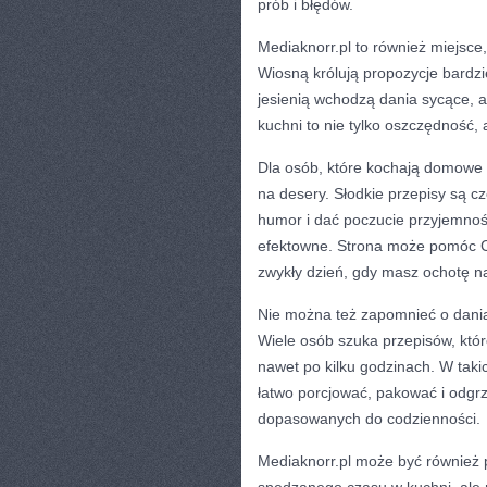
prób i błędów.
Mediaknorr.pl to również miejsc
Wiosną królują propozycje bardzie
jesienią wchodzą dania sycące, 
kuchni to nie tylko oszczędność, 
Dla osób, które kochają domowe 
na desery. Słodkie przepisy są c
humor i dać poczucie przyjemnośc
efektowne. Strona może pomóc Ci
zwykły dzień, gdy masz ochotę na
Nie można też zapomnieć o daniac
Wiele osób szuka przepisów, któr
nawet po kilku godzinach. W taki
łatwo porcjować, pakować i odgrz
dopasowanych do codzienności.
Mediaknorr.pl może być również 