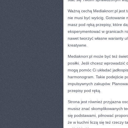
Ważną cechą Mediaknorr.pl jest 
nie musi być wyścig. Gotowanie 
masz pod ręką przepisy, które d
eksperymentować w granicach ro
nawet tworzyć własne warianty ul
kreatywne.
Mediaknorr.pl może być też świe
posiłki. Jeśli chcesz wprowadzić 
mogą pomóc Ci układać jadłospis 
harmonogram. Takie podejście poz
impulsywnych zakupów. Planowan
przepisy pod ręką.
Strona jest również przyjazna os
musisz znać skomplikowanych te
się podstawami, pilnować proporc
że w kuchni liczą się też rzeczy