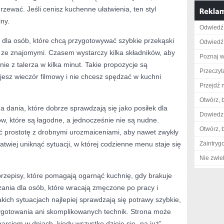
zewać. Jeśli cenisz kuchenne ułatwienia, ten styl
ny.
Odwiedź 
ń dla osób, które chcą przygotowywać szybkie przekąski
Odwiedź 
e ze znajomymi. Czasem wystarczy kilka składników, aby
Poznaj w
ie z talerza w kilka minut. Takie propozycje są
Przeczyta
jesz wieczór filmowy i nie chcesz spędzać w kuchni
Przejdź n
Otwórz, 
na dania, które dobrze sprawdzają się jako posiłek dla
Dowiedz 
ów, które są łagodne, a jednocześnie nie są nudne.
Otwórz, 
yć prostotę z drobnymi urozmaiceniami, aby nawet zwykły
łatwiej uniknąć sytuacji, w której codzienne menu staje się
Zaintry
Nie zwlek
przepisy, które pomagają ogarnąć kuchnię, gdy brakuje
ązania dla osób, które wracają zmęczone po pracy i
kich sytuacjach najlepiej sprawdzają się potrawy szybkie,
ygotowania ani skomplikowanych technik. Strona może
ciem w dniach, kiedy wszystko dzieje się „na już”.