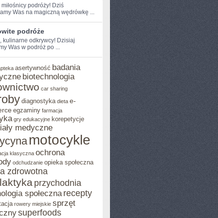
 miłośnicy ​podróży! Dziś
amy Was na magiczną wędrówkę ...
wite podróże
, kulinarne​ odkrywcy! Dzisiaj
my Was w podróż po ...
badania
asertywność
apteka
yczne
biotechnologia
ownictwo
car sharing
roby
e-
diagnostyka
dieta
rce
egzaminy
farmacja
yka
korepetycje
gry edukacyjne
iały medyczne
motocykle
ycyna
ochrona
acja klasyczna
ody
opieka społeczna
odchudzanie
ka zdrowotna
ilaktyka
przychodnia
recepty
ologia społeczna
sprzęt
tacja
rowery miejskie
superfoods
czny