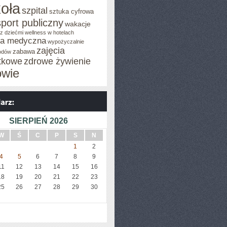
oła
szpital
sztuka cyfrowa
sport publiczny
wakacje
z dziećmi
wellness w hotelach
za medyczna
wypożyczalnie
zajęcia
zabawa
odów
tkowe
zdrowe żywienie
owie
SIERPIEŃ 2026
W
Ś
C
P
S
N
1
2
4
5
6
7
8
9
11
12
13
14
15
16
18
19
20
21
22
23
25
26
27
28
29
30