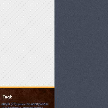
antyki
(27)
asertywność
apteka
(26)