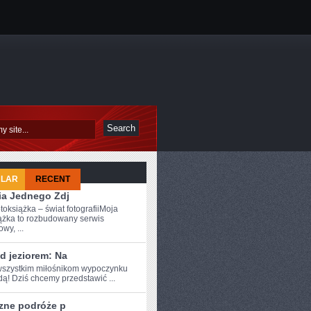
ULAR
RECENT
ia Jednego Zdj
toksiążka – świat fotografiiMoja
ążka to rozbudowany serwis
owy, ...
d jeziorem: Na
szystkim ⁤miłośnikom wypoczynku
ą! Dziś⁣ chcemy przedstawić ...
zne podróże p