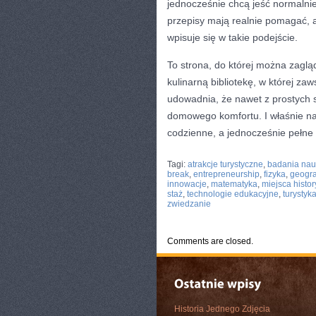
jednocześnie chcą jeść normalnie.
przepisy mają realnie pomagać, a 
wpisuje się w takie podejście.
To strona, do której można zaglą
kulinarną bibliotekę, w której za
udowadnia, że nawet z prostych 
domowego komfortu. I właśnie na t
codzienne, a jednocześnie pełne
CATEGORIES:
TURYSTYKA, PODRÓŻE
Tagi:
atrakcje turystyczne
,
badania na
break
,
entrepreneurship
,
fizyka
,
geogra
innowacje
,
matematyka
,
miejsca histo
staż
,
technologie edukacyjne
,
turystyk
zwiedzanie
Comments are closed.
Historia Jednego Zdjęcia