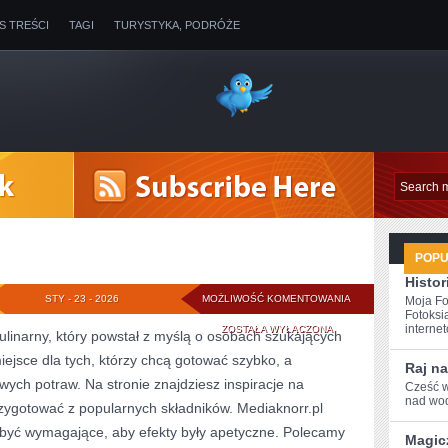
IS TREŚCI
TAGI
TURYSTYKA, PODRÓŻE
POP
Histor
SOSY
STY - 23 - 2026
MOŻLIWOŚĆ KOMENTOWANIA
Moja Fo
Fotoksi
I
internet
ZOSTAŁA WYŁĄCZONA
kulinarny, który powstał z myślą o osobach szukających
iejsce dla tych, którzy chcą gotować szybko, a
DIPY
Raj na
ych potraw. Na stronie znajdziesz inspiracje na
Cześć w
nad wod
zygotować z popularnych składników. Mediaknorr.pl
 być wymagające, aby efekty były apetyczne. Polecamy
Magic