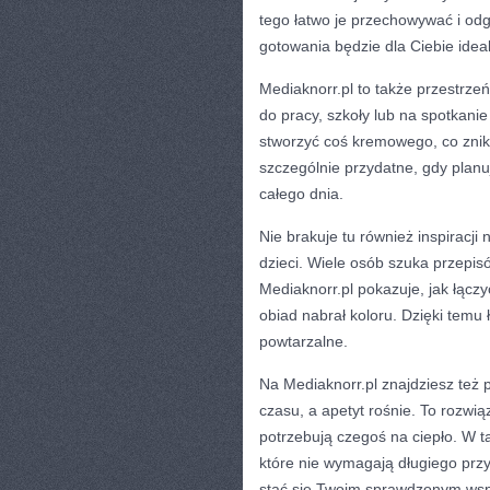
tego łatwo je przechowywać i odgr
gotowania będzie dla Ciebie ideal
Mediaknorr.pl to także przestrze
do pracy, szkoły lub na spotkani
stworzyć coś kremowego, co znikn
szczególnie przydatne, gdy planu
całego dnia.
Nie brakuje tu również inspiracji 
dzieci. Wiele osób szuka przepis
Mediaknorr.pl pokazuje, jak łącz
obiad nabrał koloru. Dzięki temu 
powtarzalne.
Na Mediaknorr.pl znajdziesz też 
czasu, a apetyt rośnie. To rozwi
potrzebują czegoś na ciepło. W ta
które nie wymagają długiego prz
stać się Twoim sprawdzonym wspar