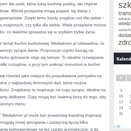
szk
cem dla osób, które lubią kuchnię polską, ale chętnie
dowe. Wśród przepisów mogą pojawić się dania z
tran
etariańskie. Dzięki temu każdy znajdzie coś dla siebie –
wakacje 
wied
la znajomych, czy tylko dla siebie. Wiele przepisów można
samoch
ni, co świetnie sprawdza się w szybkim trybie życia.
doda
zdr
 temat kuchni budżetowej. Mediaknorr.pl udowadnia, że
tworzyć sycące danie. Propozycje często bazują na
zemu gotowanie staje się tańsze. To idealne rozwiązanie
siłki rozsądnie, a przy tym uniknąć monotonii w kuchni.
 się również jako miejsce do poszukiwania pomysłów na
P
jedne z najbardziej domowych dań, które można
lości. Znajdziesz tu inspiracje na zupy sycące, idealne na
3
10
rianty delikatne. Zupy mogą być świetną bazą do tego, aby
17
dziennym menu.
24
31
 Mediaknorr.pl może być prawdziwą kopalnią inspiracji.
agają mniej sprzątania i zazwyczaj łączą kilka
« lip
ania jednogarnkowe są też często aromatyczne, a do