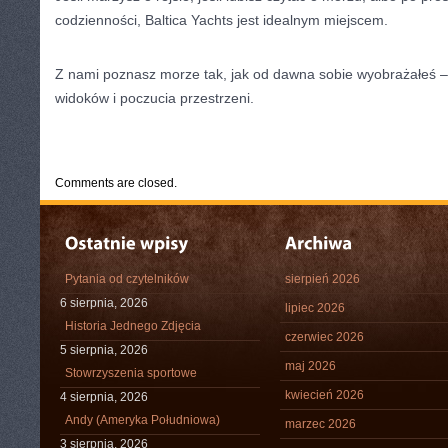
codzienności, Baltica Yachts jest idealnym miejscem.
Z nami poznasz morze tak, jak od dawna sobie wyobrażałeś –
widoków i poczucia przestrzeni.
CATEGORIES:
TURYSTYKA, PODRÓŻE
Comments are closed.
Pytania od czytelników
sierpień 2026
6 sierpnia, 2026
lipiec 2026
Historia Jednego Zdjęcia
czerwiec 2026
5 sierpnia, 2026
maj 2026
Stowrzyszenia sportowe
kwiecień 2026
4 sierpnia, 2026
Andy (Ameryka Południowa)
marzec 2026
3 sierpnia, 2026