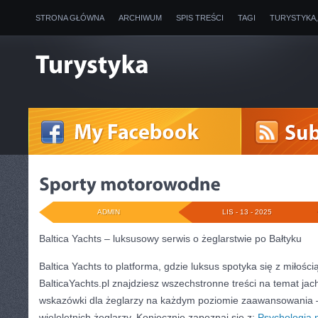
STRONA GŁÓWNA
ARCHIWUM
SPIS TREŚCI
TAGI
TURYSTYKA
ADMIN
LIS - 13 - 2025
Baltica Yachts – luksusowy serwis o żeglarstwie po Bałtyku
Baltica Yachts to platforma, gdzie luksus spotyka się z miłości
BalticaYachts.pl znajdziesz wszechstronne treści na temat jac
wskazówki dla żeglarzy na każdym poziomie zaawansowania –
wieloletnich żeglarzy. Koniecznie zapoznaj się z:
Psychologia 