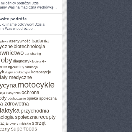
 miłośnicy ​podróży! Dziś
amy Was na magiczną wędrówkę ...
wite podróże
, kulinarne​ odkrywcy! Dzisiaj
my Was w podróż po ...
badania
asertywność
apteka
yczne
biotechnologia
ownictwo
car sharing
roby
e-
diagnostyka
dieta
rce
egzaminy
farmacja
yka
korepetycje
gry edukacyjne
iały medyczne
motocykle
ycyna
ochrona
acja klasyczna
ody
opieka społeczna
odchudzanie
ka zdrowotna
ilaktyka
przychodnia
recepty
ologia społeczna
sprzęt
tacja
rowery miejskie
superfoods
czny