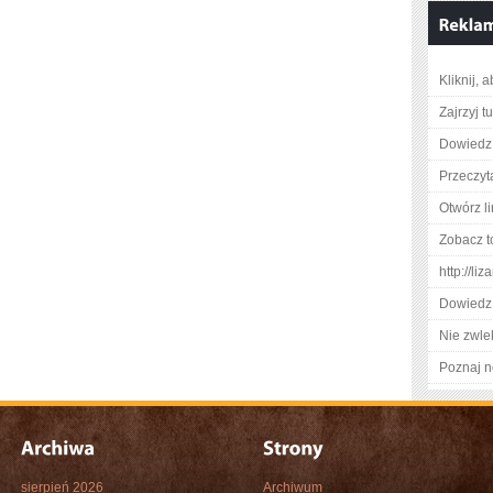
Kliknij, 
Zajrzyj tu
Dowiedz 
Przeczyt
Otwórz l
Zobacz t
http://li
Dowiedz 
Nie zwlek
Poznaj n
sierpień 2026
Archiwum