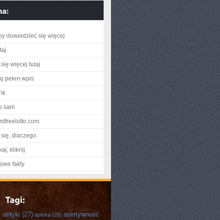
aby dowiedzieć się więcej
taj
się więcej tutaj
aj pełen wpis
ink
o sam
zardfreelotto.com
się, dlaczego
aj, kliknij
owe fakty
antyki
(27)
asertywność
apteka
(26)