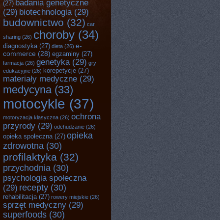
badania genetyczne
(27)
(29)
biotechnologia
(29)
budownictwo
(32)
car
choroby
(34)
sharing
(26)
e-
diagnostyka
(27)
dieta
(26)
commerce
(28)
egzaminy
(27)
genetyka
(29)
farmacja
(26)
gry
korepetycje
(27)
edukacyjne
(26)
materiały medyczne
(29)
medycyna
(33)
motocykle
(37)
ochrona
motoryzacja klasyczna
(26)
przyrody
(29)
odchudzanie
(26)
opieka
opieka społeczna
(27)
zdrowotna
(30)
profilaktyka
(32)
przychodnia
(30)
psychologia społeczna
recepty
(30)
(29)
rehabilitacja
(27)
rowery miejskie
(26)
sprzęt medyczny
(29)
superfoods
(30)