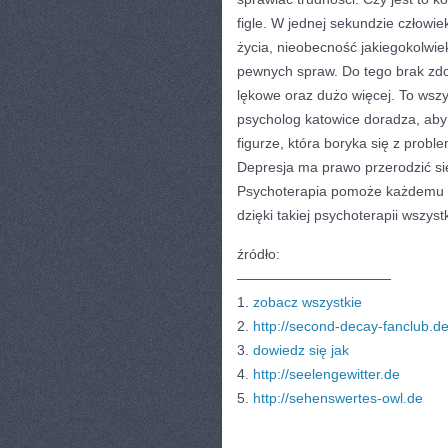
figle. W jednej sekundzie człowie
życia, nieobecność jakiegokolwie
pewnych spraw. Do tego brak zdo
lękowe oraz dużo więcej. To wszy
psycholog katowice doradza, aby
figurze, która boryka się z prob
Depresja ma prawo przerodzić si
Psychoterapia pomoże każdemu kt
dzięki takiej psychoterapii wszy
źródło:
———————————
1.
zobacz wszystkie
2.
http://second-decay-fanclub.d
3.
dowiedz się jak
4.
http://seelengewitter.de
5.
http://sehenswertes-owl.de
CATEGORIES:
TURYSTYKA, PODRÓŻE