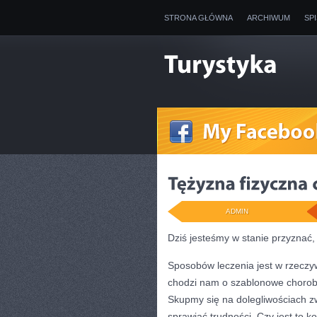
STRONA GŁÓWNA
ARCHIWUM
SP
ADMIN
Dziś jesteśmy w stanie przyznać, 
Sposobów leczenia jest w rzeczyw
chodzi nam o szablonowe choroby
Skupmy się na dolegliwościach z
sprawiać trudności. Czy jest to k