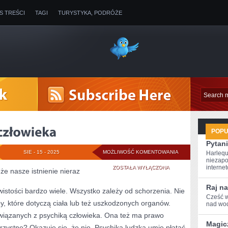
IS TREŚCI
TAGI
TURYSTYKA, PODRÓŻE
POP
Pytani
TĘŻYZNA
SIE - 15 - 2025
MOŻLIWOŚĆ KOMENTOWANIA
Harlequ
niezapo
FIZYCZNA
internet
ZOSTAŁA WYŁĄCZONA
że nasze istnienie nieraz
CZŁOWIEKA
Raj na
istości bardzo wiele. Wszystko zależy od schorzenia. Nie
Cześć w
, które dotyczą ciała lub też uszkodzonych organów.
nad wod
wiązanych z psychiką człowieka. Ona też ma prawo
Magic
orzystne? Okazuje się, że nie. Psychika ludzka umie płatać