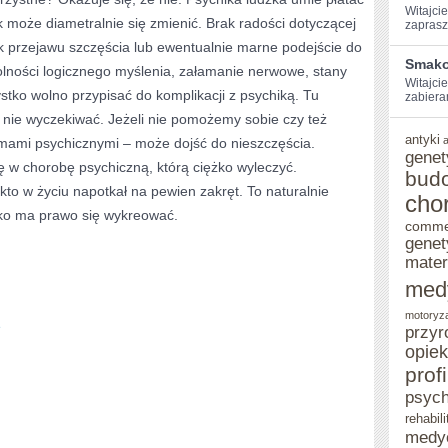
Witajcie
k może diametralnie się zmienić. Brak radości dotyczącej
zaprasz
k przejawu szczęścia lub ewentualnie marne podejście do
Smako
lności logicznego myślenia, załamanie nerwowe, stany
Witajcie
stko wolno przypisać do komplikacji z psychiką. Tu
zabiera
 nie wyczekiwać. Jeżeli nie pomożemy sobie czy też
antyki
lemami psychicznymi – może dojść do nieszczęścia.
genet
ę w chorobę psychiczną, którą ciężko wyleczyć.
bud
o w życiu napotkał na pewien zakręt. To naturalnie
cho
stko ma prawo się wykreować.
comme
genet
mater
med
motoryz
e
przyr
opie
prof
psych
rehabili
medy