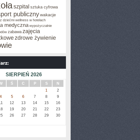
oła
szpital
sztuka cyfrowa
sport publiczny
wakacje
z dziećmi
wellness w hotelach
za medyczna
wypożyczalnie
zajęcia
zabawa
odów
tkowe
zdrowe żywienie
owie
SIERPIEŃ 2026
W
Ś
C
P
S
N
1
2
4
5
6
7
8
9
11
12
13
14
15
16
18
19
20
21
22
23
25
26
27
28
29
30