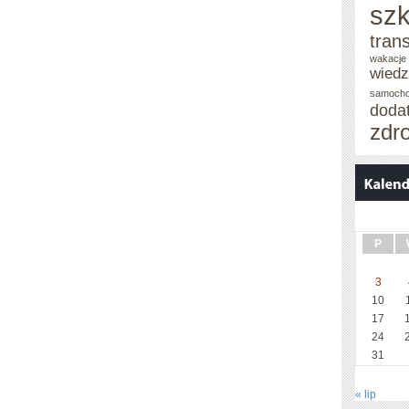
szk
tran
wakacje 
wied
samoch
doda
zdr
P
3
10
17
24
31
« lip