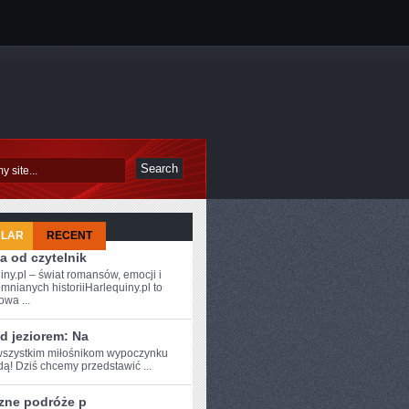
ULAR
RECENT
a od czytelnik
iny.pl – świat romansów, emocji i
mnianych historiiHarlequiny.pl to
owa ...
d jeziorem: Na
szystkim ⁤miłośnikom wypoczynku
ą! Dziś⁣ chcemy przedstawić ...
zne podróże p