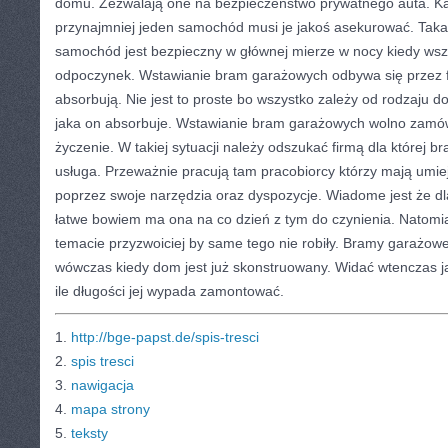
domu. Zezwalają one na bezpieczeństwo prywatnego auta. Ka
przynajmniej jeden samochód musi je jakoś asekurować. Taka
samochód jest bezpieczny w głównej mierze w nocy kiedy wsze
odpoczynek. Wstawianie bram garażowych odbywa się przez fi
absorbują. Nie jest to proste bo wszystko zależy od rodzaju do
jaka on absorbuje. Wstawianie bram garażowych wolno zamów
życzenie. W takiej sytuacji należy odszukać firmą dla której
usługa. Przeważnie pracują tam pracobiorcy którzy mają umie
poprzez swoje narzędzia oraz dyspozycje. Wiadome jest że dla 
łatwe bowiem ma ona na co dzień z tym do czynienia. Natomia
temacie przyzwoiciej by same tego nie robiły. Bramy garażow
wówczas kiedy dom jest już skonstruowany. Widać wtenczas 
ile długości jej wypada zamontować.
1.
http://bge-papst.de/spis-tresci
2.
spis tresci
3.
nawigacja
4.
mapa strony
5.
teksty