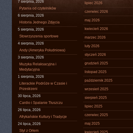
7 sierpnia, 2026
lipiec 2026
Pytania od czytelników
czerwiec 2026
6 sierpnia, 2026
maj 2026
Historia Jednego Zdjęcia
kwiecień 2026
5 sierpnia, 2026
Stowrzyszenia sportowe
marzec 2026
4 sierpnia, 2026
luty 2026
Andy (Ameryka Południowa)
styczeń 2026
3 sierpnia, 2026
grudzień 2025
Muzyka Relaksacyjna i
Medytacyjna
listopad 2025
1 sierpnia, 2026
październik 2025
Literackie Podróże w Czasie i
Przestrzeni
wrzesień 2025
30 lipca, 2026
sierpień 2025
Cardio i Spalanie Tłuszczu
lipiec 2025
26 lipca, 2026
czerwiec 2025
Afrykańskie Kultury i Tradycje
maj 2025
24 lipca, 2026
Styl z Orłem
kwiecień 2025