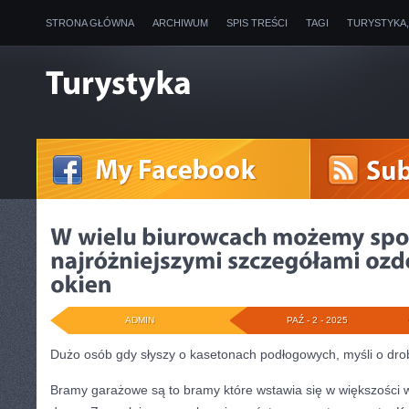
STRONA GŁÓWNA
ARCHIWUM
SPIS TREŚCI
TAGI
TURYSTYKA
ADMIN
PAŹ - 2 - 2025
Dużo osób gdy słyszy o kasetonach podłogowych, myśli o dr
Bramy garażowe są to bramy które wstawia się w większości