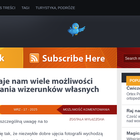
IS TREŚCI
TAGI
TURYSTYKA, PODRÓŻE
POP
Ćwicze
Ortex P
ortopedi
WIDOCZNY
WRZ - 17 - 2025
MOŻLIWOŚĆ KOMENTOWANIA
Raj na
Cześć w
ŚWIAT
ZOSTAŁA WYŁĄCZONA
ć szczególną uwagę na to
nad wod
DAJE
Magic
tak, że niezwykle dobre ujęcia fotografii wychodzą
NAM
Witajcie