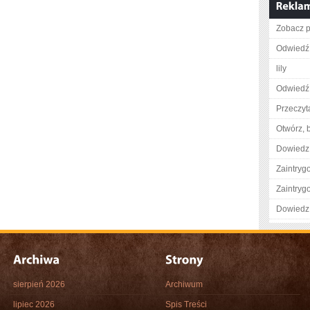
Zobacz p
Odwiedź
lily
Odwiedź 
Przeczyta
Otwórz, 
Dowiedz 
Zaintry
Zaintry
Dowiedz 
sierpień 2026
Archiwum
lipiec 2026
Spis Treści