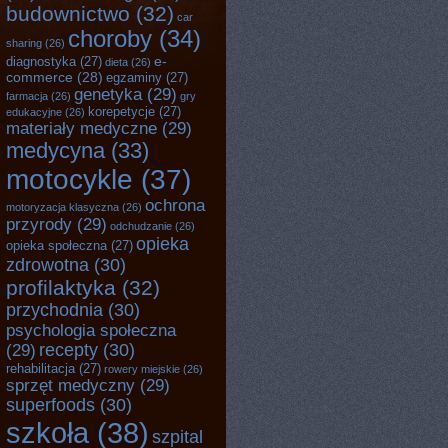
budownictwo
(32)
car
choroby
(34)
sharing
(26)
e-
diagnostyka
(27)
dieta
(26)
commerce
(28)
egzaminy
(27)
genetyka
(29)
farmacja
(26)
gry
korepetycje
(27)
edukacyjne
(26)
materiały medyczne
(29)
medycyna
(33)
motocykle
(37)
ochrona
motoryzacja klasyczna
(26)
przyrody
(29)
odchudzanie
(26)
opieka
opieka społeczna
(27)
zdrowotna
(30)
profilaktyka
(32)
przychodnia
(30)
psychologia społeczna
recepty
(30)
(29)
rehabilitacja
(27)
rowery miejskie
(26)
sprzęt medyczny
(29)
superfoods
(30)
szkoła
(38)
szpital