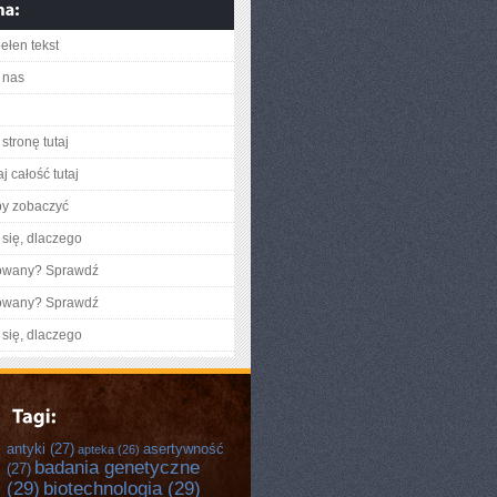
ełen tekst
 nas
stronę tutaj
j całość tutaj
by zobaczyć
się, dlaczego
gowany? Sprawdź
gowany? Sprawdź
się, dlaczego
antyki
(27)
asertywność
apteka
(26)
badania genetyczne
(27)
(29)
biotechnologia
(29)