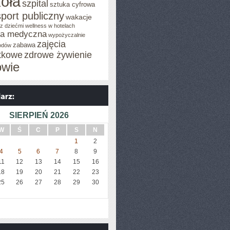
oła
szpital
sztuka cyfrowa
sport publiczny
wakacje
z dziećmi
wellness w hotelach
za medyczna
wypożyczalnie
zajęcia
zabawa
odów
tkowe
zdrowe żywienie
owie
SIERPIEŃ 2026
W
Ś
C
P
S
N
1
2
4
5
6
7
8
9
11
12
13
14
15
16
18
19
20
21
22
23
25
26
27
28
29
30