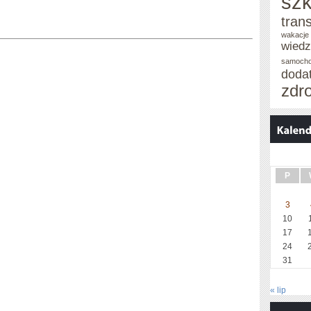
szk
tran
wakacje 
wied
samoch
doda
zdr
P
3
10
17
24
31
« lip