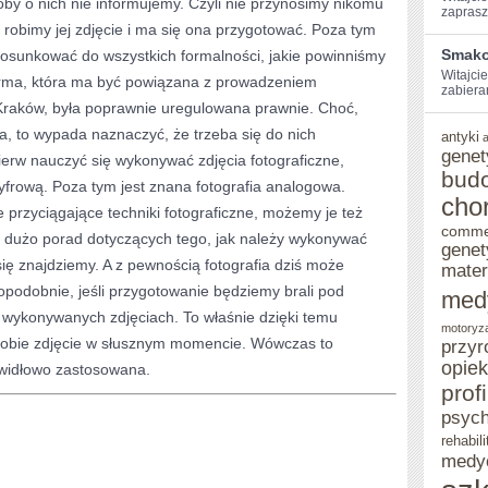
by o nich nie informujemy. Czyli nie przynosimy nikomu
zaprasz
WIELE
 robimy jej zdjęcie i ma się ona przygotować. Poza tym
Smako
tosunkować do wszystkich formalności, jakie powinniśmy
MOŻLIWOŚCI
Witajcie
 firma, która ma być powiązana z prowadzeniem
ZMIAN
zabiera
e Kraków, była poprawnie uregulowana prawnie. Choć,
ORAZ
cia, to wypada naznaczyć, że trzeba się do nich
antyki
genet
KREOWANIA
ierw nauczyć się wykonywać zdjęcia fotograficzne,
bud
yfrową. Poza tym jest znana fotografia analogowa.
WIZERUNKÓW
cho
e przyciągające techniki fotograficzne, możemy je też
WŁASNYCH
comme
m dużo porad dotyczących tego, jak należy wykonywać
genet
FIRM
 się znajdziemy. A z pewnością fotografia dziś może
mater
opodobnie, jeśli przygotowanie będziemy brali pod
med
ć wykonywanych zdjęciach. To właśnie dzięki temu
motoryz
sobie zdjęcie w słusznym momencie. Wówczas to
przyr
opie
awidłowo zastosowana.
prof
psych
rehabili
medy