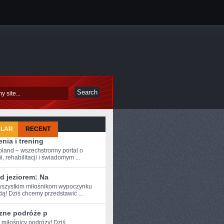
ULAR
RECENT
nia i trening
oland – wszechstronny portal o
i, rehabilitacji i świadomym ...
d jeziorem: Na
szystkim ⁤miłośnikom wypoczynku
ą! Dziś⁣ chcemy przedstawić ...
zne podróże p
 miłośnicy ​podróży! Dziś