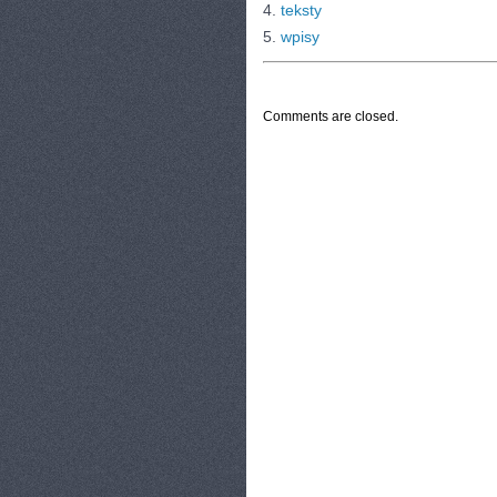
4.
teksty
5.
wpisy
CATEGORIES:
TURYSTYKA, PODRÓŻE
Comments are closed.