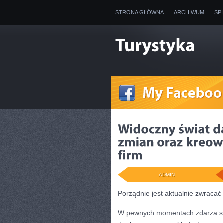
STRONA GŁÓWNA
ARCHIWUM
SP
ADMIN
Porządnie jest aktualnie zwraca
W pewnych momentach zdarza się 