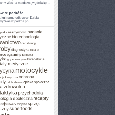
amy Was na magiczną wędrówkę ...
wite podróże
, kulinarne​ odkrywcy! Dzisiaj
my Was w podróż po ...
badania
asertywność
apteka
yczne
biotechnologia
ownictwo
car sharing
roby
e-
diagnostyka
dieta
rce
egzaminy
farmacja
yka
korepetycje
gry edukacyjne
iały medyczne
motocykle
ycyna
ochrona
acja klasyczna
ody
opieka społeczna
odchudzanie
ka zdrowotna
ilaktyka
przychodnia
recepty
ologia społeczna
sprzęt
tacja
rowery miejskie
superfoods
czny