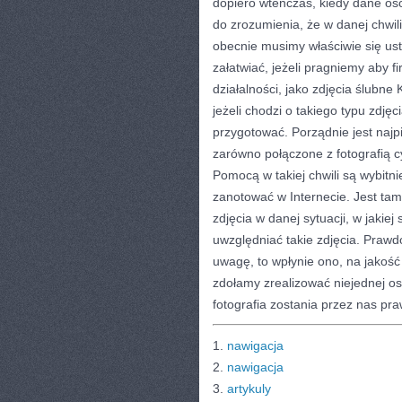
dopiero wtenczas, kiedy dane oso
do zrozumienia, że w danej chwili
obecnie musimy właściwie się us
załatwiać, jeżeli pragniemy aby
działalności, jako zdjęcia ślubn
jeżeli chodzi o takiego typu zdję
przygotować. Porządnie jest najp
zarówno połączone z fotografią c
Pomocą w takiej chwili są wybitni
zanotować w Internecie. Jest ta
zdjęcia w danej sytuacji, w jakiej
uwzględniać takie zdjęcia. Prawd
uwagę, to wpłynie ono, na jakoś
zdołamy zrealizować niejednej o
fotografia zostania przez nas pr
1.
nawigacja
2.
nawigacja
3.
artykuly