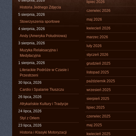
6 sierpnia, 2026
lipiec 2026
Historia Jednego Zdjęcia
czerwiec 2026
5 sierpnia, 2026
maj 2026
Stowrzyszenia sportowe
kwiecień 2026
4 sierpnia, 2026
Andy (Ameryka Południowa)
marzec 2026
3 sierpnia, 2026
luty 2026
Muzyka Relaksacyjna i
styczeń 2026
Medytacyjna
1 sierpnia, 2026
grudzień 2025
Literackie Podróże w Czasie i
listopad 2025
Przestrzeni
październik 2025
30 lipca, 2026
Cardio i Spalanie Tłuszczu
wrzesień 2025
26 lipca, 2026
sierpień 2025
Afrykańskie Kultury i Tradycje
lipiec 2025
24 lipca, 2026
czerwiec 2025
Styl z Orłem
maj 2025
23 lipca, 2026
Historia i Klasyki Motoryzacji
kwiecień 2025