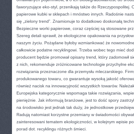
faworyzujące eko-styl, przenikają także do Rzeczypospolitej. 
papierowe kubki w sklepach i mnóstwo innych. Radośnie nasta
się „zielony trend”. Znamionuje to dodatkowo doskonałą tech
Bezpieczne worki papierowe, coraz częściej są stosowane prz
Szereg detali sprawił, że ekologiczne opakowania na przysłowi
naszym życiu. Pożądane byłoby wzmiankować że nowomodne s
całkowicie podatne recyklingowi. Trzeba wobec tego mieć dod
producent będzie promował opisany trend, który zadomowił si
z nich, rekomenduje zróżnicowane technologie przychylne eko
rozwiązania przeznaczone dla przemysłu mleczarskiego. Firmy
produkowanego towaru, co gwarantuje wysoką jakość oferow
również nacisk na innowacyjność wszystkich towarów. Należa
Europejska kategorycznie wspomaga takie rozwiązania, wspie
pieniężnie. Jak informują branżowe, jest to dość spory zastr
na środowisko jest jednak tak duży, że jednostkowe przedsięw
Radują natomiast korzystne przemiany w świadomości obywatel
zainteresowani tematem ekologiczności, w kolejnym wpisie p
porad dot. recyklingu różnych śmieci.