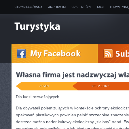
STRONA GŁÓWNA
ARCHIWUM
SPIS TREŚCI
TAGI
TURYSTYKA
ADMIN
SIE - 2 - 2025
Dla ludzi rozważających
Dla obywateli polemizujących w kontekście ochrony ekologiczne
opakowań plastikowych powinien pełnić szczególne znaczeni
dostrzec można nader kultowy ekologiczny „zielony” trend. Ew
omawianych pojemników, a o ich biodegradowalność do środ