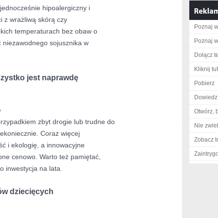
jednocześnie hipoalergiczny i
ci z wrażliwą skórą czy
Poznaj w
okich temperaturach bez obaw o
Poznaj w
eć niezawodnego sojusznika w
Dołącz t
Kliknij t
zystko jest naprawdę
Pobierz
Dowiedz 
e
Otwórz, 
rzypadkiem zbyt drogie lub trudne do
Nie zwlek
ekoniecznie. Coraz więcej
Zobacz t
ć i ekologię, a innowacyjne
Zaintry
ępne cenowo. Warto też pamiętać,
o inwestycja na lata.
iów dziecięcych