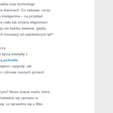
ałów oraz technologii
w tkaninach. Co ciekawe, coraz
a inteligentne – na przykład
ę ciała lub zmiany wilgotności.
czy nie byłoby świetnie, gdyby
ch innowacji od najmłodszych lat?
 czy
e łączą estetykę z
są
pościele
 piękno i wygodę, ale
 i zdrowie naszych pociech.
cymi? Może znacie marki, które
odzielcie się opiniami w
ię, co sprawdza się u Was