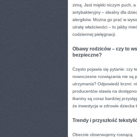
zimą. Jest miękki niczym puch, a 
antybakteryjny – idealny dla dzie
alergików. Można go prać w wys
utratę właściwości – to jakby mi
codziennej pielęgnacji.
Obawy rodziców – czy to ws
bezpieczne?
Często pojawia się pytanie: czy t
nowoczesne rozwiązania nie są p
utrzymania? Odpowiedź brzmi: ni
producentów stawia na dostępnoś
tkaniny są coraz bardziej przyst
że inwestycja w zdrowie dziecka t
Trendy i przyszłość tekstyl
Obecnie obserwujemy rosnącą