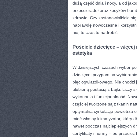
dużą część dnia i nocy, a od jakoś
prześcieradeł oraz kocyków bamb
zdrowie. Czy zastanawialiście się
naprawdę nowoczesne i korzystne 
nie, to czas to nadrobić.
Pościele dziecięce – więcej 
estetyka
W dzisiejszych czasach wybór poś
dziecięcej przypomina wybierani
pięciogwiazdkowego. Nie chodzi j
ulubioną postacią z bajki. Liczy s
wykonania i funkcjonalność. Now
częściej tworzone są z tkanin nat
optymalną cyrkulację powietrza o
mieć własny klimatyzator, który 
nawet podczas najcieplejszych d
certyfikaty i normy – bo przecie