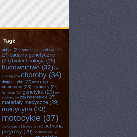
antyki
(27)
asertywność
apteka
(26)
badania genetyczne
(27)
(29)
biotechnologia
(29)
budownictwo
(32)
car
choroby
(34)
sharing
(26)
e-
diagnostyka
(27)
dieta
(26)
commerce
(28)
egzaminy
(27)
genetyka
(29)
farmacja
(26)
gry
korepetycje
(27)
edukacyjne
(26)
materiały medyczne
(29)
medycyna
(33)
motocykle
(37)
ochrona
motoryzacja klasyczna
(26)
przyrody
(29)
odchudzanie
(26)