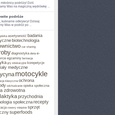
 miłośnicy ​podróży! Dziś
amy Was na magiczną wędrówkę ...
wite podróże
, kulinarne​ odkrywcy! Dzisiaj
my Was w podróż po ...
badania
asertywność
apteka
yczne
biotechnologia
ownictwo
car sharing
roby
e-
diagnostyka
dieta
rce
egzaminy
farmacja
yka
korepetycje
gry edukacyjne
iały medyczne
motocykle
ycyna
ochrona
acja klasyczna
ody
opieka społeczna
odchudzanie
ka zdrowotna
ilaktyka
przychodnia
recepty
ologia społeczna
sprzęt
tacja
rowery miejskie
superfoods
czny