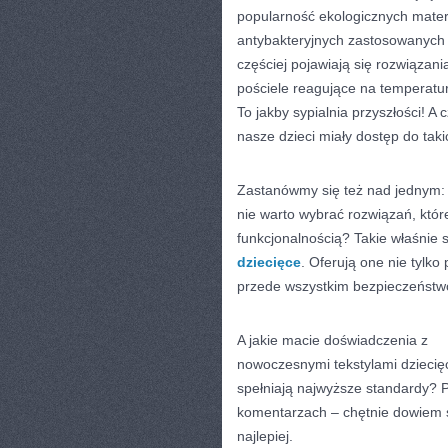
popularność ekologicznych materi
antybakteryjnych zastosowanych 
częściej pojawiają się rozwiązani
pościele reagujące na temperatur
To jakby sypialnia przyszłości! A 
nasze dzieci miały dostęp do taki
Zastanówmy się też nad jednym:
nie warto wybrać rozwiązań, któr
funkcjonalnością? Takie właśnie 
dziecięce
. Oferują one nie tylko
przede wszystkim bezpieczeństwo
A jakie macie doświadczenia z
nowoczesnymi tekstylami dziecię
spełniają najwyższe standardy? P
komentarzach – chętnie dowiem s
najlepiej.