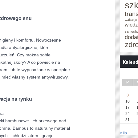
szk
tran
 zdrowego snu
wakacje 
wied
samoch
t
doda
 higieny i komfortu. Nowoczesne
zdr
adła antyalergiczne, które
 uczuleń. Czy można sobie
ikatnej skóry? A co powiecie na
nami lub te wyposażone w specjalne
y mieć własny system antywirusowy,
P
3
acja na rynku
10
17
na
24
31
yki bambusowe. Ich przewaga nad
romna. Bambus to naturalny materiał
« lip
ych – chłodzi latem i grzeje