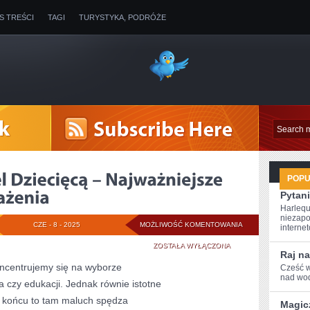
IS TREŚCI
TAGI
TURYSTYKA, PODRÓŻE
POP
Pytani
Harlequ
niezapo
WYBIERAJĄC
CZE - 8 - 2025
MOŻLIWOŚĆ KOMENTOWANIA
internet
POŚCIEL
ZOSTAŁA WYŁĄCZONA
Raj na
ncentrujemy się na wyborze
DZIECIĘCĄ
Cześć w
nad wod
 czy edukacji. Jednak równie istotne
–
. W końcu to tam maluch spędza
Magic
NAJWAŻNIEJSZE