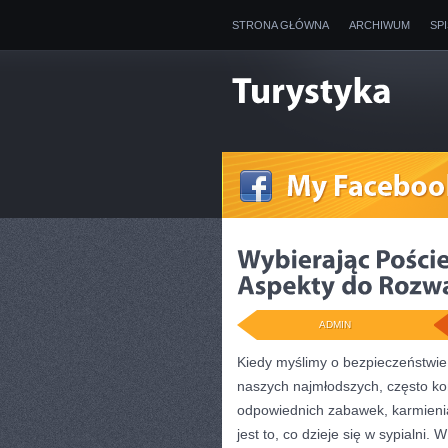
STRONA GŁÓWNA
ARCHIWUM
SP
ADMIN
Kiedy myślimy o bezpieczeństwie
naszych najmłodszych, często ko
odpowiednich zabawek, karmienia
jest to, co dzieje się w sypialni