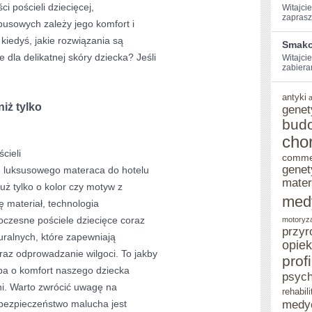
ci pościeli dziecięcej,
Witajcie
zaprasz
ASPEKTY
usowych zależy jego komfort i
 kiedyś, jakie rozwiązania są
DO
Smako
dla delikatnej skóry dziecka? Jeśli
Witajcie
ROZWAŻENIA
zabiera
antyki
niż tylko
genet
bud
cho
cieli
comme
genet
e luksusowego materaca do hotelu
mater
uż tylko o kolor czy motyw z
med
ię materiał, technologia
oczesne pościele dziecięce coraz
motoryz
przyr
uralnych, które zapewniają
opie
raz odprowadzanie wilgoci. To jakby
prof
dba o komfort naszego dziecka
psych
ni. Warto zwrócić uwagę na
rehabili
ż bezpieczeństwo malucha jest
medy