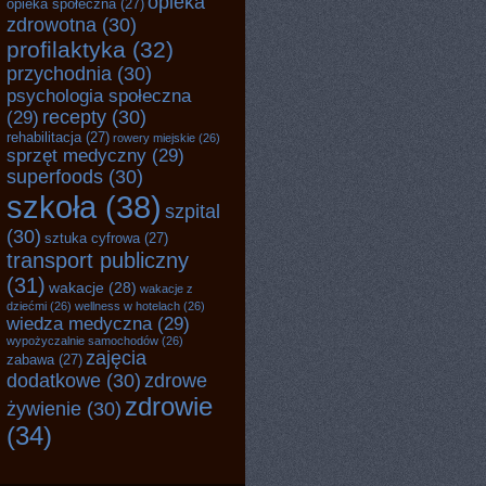
opieka
opieka społeczna
(27)
zdrowotna
(30)
profilaktyka
(32)
przychodnia
(30)
psychologia społeczna
recepty
(30)
(29)
rehabilitacja
(27)
rowery miejskie
(26)
sprzęt medyczny
(29)
superfoods
(30)
szkoła
(38)
szpital
(30)
sztuka cyfrowa
(27)
transport publiczny
(31)
wakacje
(28)
wakacje z
dziećmi
(26)
wellness w hotelach
(26)
wiedza medyczna
(29)
wypożyczalnie samochodów
(26)
zajęcia
zabawa
(27)
dodatkowe
(30)
zdrowe
zdrowie
żywienie
(30)
(34)