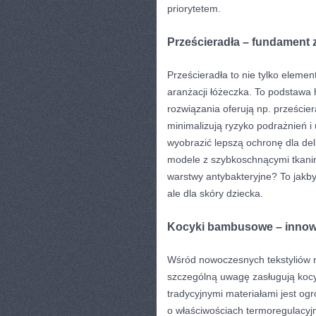
priorytetem.
Prześcieradła – fundament
Prześcieradła to nie tylko elemen
aranżacji łóżeczka. To podstawa
rozwiązania oferują np. prześcier
minimalizują ryzyko podrażnień i
wyobrazić lepszą ochronę dla del
modele z szybkoschnącymi tkani
warstwy antybakteryjne? To jakb
ale dla skóry dziecka.
Kocyki bambusowe – innow
Wśród nowoczesnych tekstyliów 
szczególną uwagę zasługują koc
tradycyjnymi materiałami jest og
o właściwościach termoregulacyjn