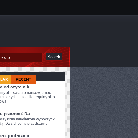
ULAR
RECENT
a od czytelnik
iny.pl – świat romansów, emocji i
mnianych historiiHarlequiny.pl to
owa ...
d jeziorem: Na
szystkim ⁤miłośnikom wypoczynku
ą! Dziś⁣ chcemy przedstawić ...
zne podróże p