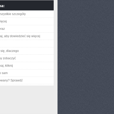
szystkie szczegóły
ięcej
eraz
utaj, aby dowiedzieć się więcej
się, dlaczego
by zobaczyć
aj, kliknij
o sam
gowany? Sprawdź