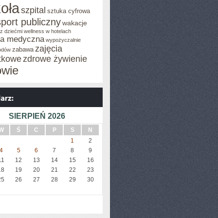
oła
szpital
sztuka cyfrowa
sport publiczny
wakacje
z dziećmi
wellness w hotelach
za medyczna
wypożyczalnie
zajęcia
zabawa
odów
tkowe
zdrowe żywienie
owie
SIERPIEŃ 2026
W
Ś
C
P
S
N
1
2
4
5
6
7
8
9
11
12
13
14
15
16
18
19
20
21
22
23
25
26
27
28
29
30