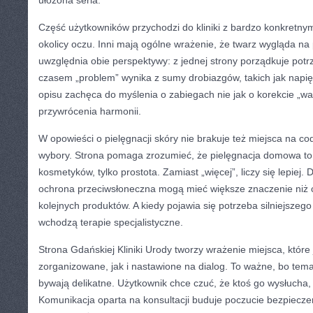
ułożona seria.
Część użytkowników przychodzi do kliniki z bardzo konkretny
okolicy oczu. Inni mają ogólne wrażenie, że twarz wygląda na
uwzględnia obie perspektywy: z jednej strony porządkuje potrz
czasem „problem” wynika z sumy drobiazgów, takich jak napię
opisu zachęca do myślenia o zabiegach nie jak o korekcie „wad
przywrócenia harmonii.
W opowieści o pielęgnacji skóry nie brakuje też miejsca na c
wybory. Strona pomaga zrozumieć, że pielęgnacja domowa to
kosmetyków, tylko prostota. Zamiast „więcej”, liczy się lepiej.
ochrona przeciwsłoneczna mogą mieć większe znaczenie niż 
kolejnych produktów. A kiedy pojawia się potrzeba silniejszeg
wchodzą terapie specjalistyczne.
Strona Gdańskiej Kliniki Urody tworzy wrażenie miejsca, które
zorganizowane, jak i nastawione na dialog. To ważne, bo te
bywają delikatne. Użytkownik chce czuć, że ktoś go wysłucha, 
Komunikacja oparta na konsultacji buduje poczucie bezpieczeń