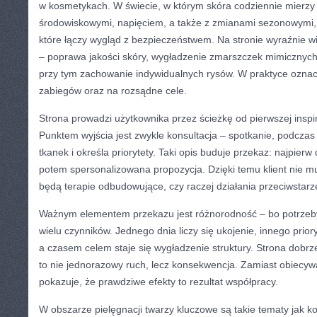
w kosmetykach. W świecie, w którym skóra codziennie mierzy 
środowiskowymi, napięciem, a także z zmianami sezonowymi, 
które łączy wygląd z bezpieczeństwem. Na stronie wyraźnie w
– poprawa jakości skóry, wygładzenie zmarszczek mimicznych,
przy tym zachowanie indywidualnych rysów. W praktyce oznac
zabiegów oraz na rozsądne cele.
Strona prowadzi użytkownika przez ścieżkę od pierwszej insp
Punktem wyjścia jest zwykle konsultacja – spotkanie, podczas k
tkanek i określa priorytety. Taki opis buduje przekaz: najpier
potem spersonalizowana propozycja. Dzięki temu klient nie m
będą terapie odbudowujące, czy raczej działania przeciwstar
Ważnym elementem przekazu jest różnorodność – bo potrzeby
wielu czynników. Jednego dnia liczy się ukojenie, innego prior
a czasem celem staje się wygładzenie struktury. Strona dobrz
to nie jednorazowy ruch, lecz konsekwencja. Zamiast obiecyw
pokazuje, że prawdziwe efekty to rezultat współpracy.
W obszarze pielęgnacji twarzy kluczowe są takie tematy jak ko