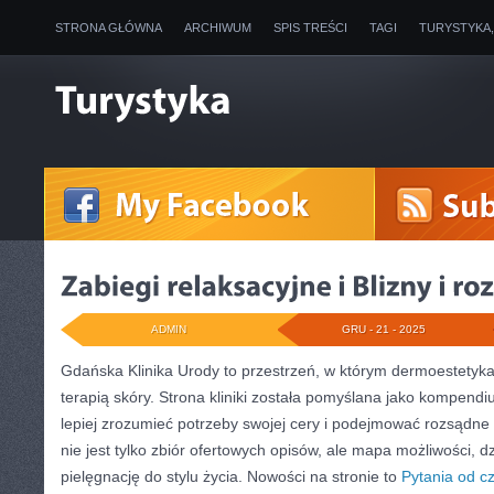
STRONA GŁÓWNA
ARCHIWUM
SPIS TREŚCI
TAGI
TURYSTYKA
ADMIN
GRU - 21 - 2025
Gdańska Klinika Urody to przestrzeń, w którym dermoestetyk
terapią skóry. Strona kliniki została pomyślana jako kompendi
lepiej zrozumieć potrzeby swojej cery i podejmować rozsądne 
nie jest tylko zbiór ofertowych opisów, ale mapa możliwości, d
pielęgnację do stylu życia. Nowości na stronie to
Pytania od c