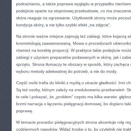
podrażnieniu, a także poprawa wyglądu w przypadku nierówno
podejście oparte na stopniowej przebudowie, co ma znaczenie
skóra reaguje na ogrzewanie. Użytkownik strony może poczuć
kondycja skóry, a nie tylko szybki efekt „na zdjęcie”.
Na stronie ważne miejsce zajmują też zabiegi, które kojarzą 
kosmetologią zaawansowaną. Mowa o procedurach ukierunkowa
również na korektę proporcji. W praktyce takie podejście m
zabiegi z użyciem preparatów podawanych w skórę, jak i zabi
sprzętu. Strona tłumaczy te obszary w sposób, który zachęca
wyboru metody adekwatnej do potrzeb, a nie do mody.
Część osób trafia do kliniki z myślą o utracie gładkości. Inni 
Są też osoby, którym zależy na zredukowaniu przebarwień. 
te cele i pokazać, że „problem” często ma kilka warstw: głębs
brzmi narracja o łączeniu pielęgnacji domowej, bo dopiero tak
poprawę.
W temacie procedur pielęgnacyjnych strona akcentuje rolę reg
codziennych nawyków. Widać troskę o to, by czytelnik nie trak