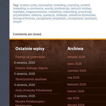
CATEGORIES:
TURYSTYKA, PODRÓŻE
Tagi:
analiza rynku
,
biznesplan
,
branding
,
coaching
,
content
marketing
,
e-commerce
,
eventy
,
konferencje
,
łańcuch dostaw
,
logistyka
,
magazynowanie
,
marketing
,
networking
,
przychody
,
przywództwo
,
reklama
,
spedycja
,
strategia
,
szkolenia biznesowe
,
transport firmowy
,
zarządzanie projektami
,
zarządzanie zasobami
,
zespół
Comments are closed.
Pytania od czytelników
sierpień 2026
6 sierpnia, 2026
lipiec 2026
Historia Jednego Zdjęcia
czerwiec 2026
5 sierpnia, 2026
maj 2026
Stowrzyszenia sportowe
kwiecień 2026
4 sierpnia, 2026
Andy (Ameryka Południowa)
marzec 2026
3 sierpnia, 2026
luty 2026
Muzyka Relaksacyjna i
styczeń 2026
Medytacyjna