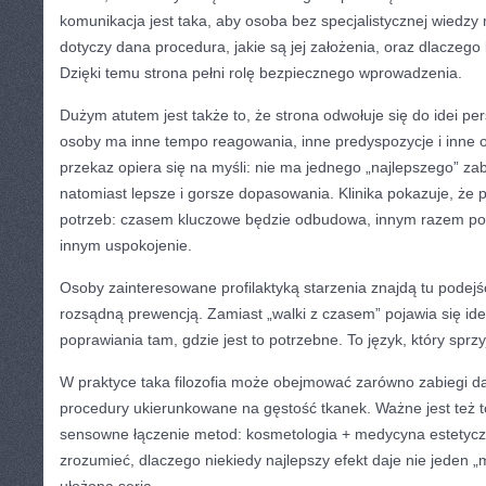
komunikacja jest taka, aby osoba bez specjalistycznej wiedz
dotyczy dana procedura, jakie są jej założenia, oraz dlaczego
Dzięki temu strona pełni rolę bezpiecznego wprowadzenia.
Dużym atutem jest także to, że strona odwołuje się do idei per
osoby ma inne tempo reagowania, inne predyspozycje i inne o
przekaz opiera się na myśli: nie ma jednego „najlepszego” zab
natomiast lepsze i gorsze dopasowania. Klinika pokazuje, że p
potrzeb: czasem kluczowe będzie odbudowa, innym razem pop
innym uspokojenie.
Osoby zainteresowane profilaktyką starzenia znajdą tu podej
rozsądną prewencją. Zamiast „walki z czasem” pojawia się ide
poprawiania tam, gdzie jest to potrzebne. To język, który sprzy
W praktyce taka filozofia może obejmować zarówno zabiegi daj
procedury ukierunkowane na gęstość tkanek. Ważne jest też t
sensowne łączenie metod: kosmetologia + medycyna estetyczn
zrozumieć, dlaczego niekiedy najlepszy efekt daje nie jeden „