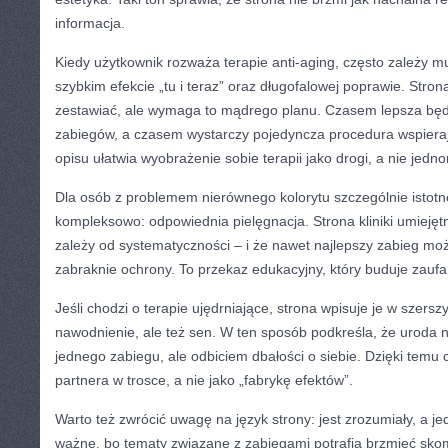
informacja.
Kiedy użytkownik rozważa terapie anti-aging, często zależy 
szybkim efekcie „tu i teraz” oraz długofalowej poprawie. Stro
zestawiać, ale wymaga to mądrego planu. Czasem lepsza będ
zabiegów, a czasem wystarczy pojedyncza procedura wspieraj
opisu ułatwia wyobrażenie sobie terapii jako drogi, a nie jed
Dla osób z problemem nierównego kolorytu szczególnie istotne
kompleksowo: odpowiednia pielęgnacja. Strona kliniki umiejęt
zależy od systematyczności – i że nawet najlepszy zabieg może
zabraknie ochrony. To przekaz edukacyjny, który buduje zaufa
Jeśli chodzi o terapie ujędrniające, strona wpisuje je w szersz
nawodnienie, ale też sen. W ten sposób podkreśla, że uroda ni
jednego zabiegu, ale odbiciem dbałości o siebie. Dzięki temu cz
partnera w trosce, a nie jako „fabrykę efektów”.
Warto też zwrócić uwagę na język strony: jest zrozumiały, a j
ważne, bo tematy związane z zabiegami potrafią brzmieć skom