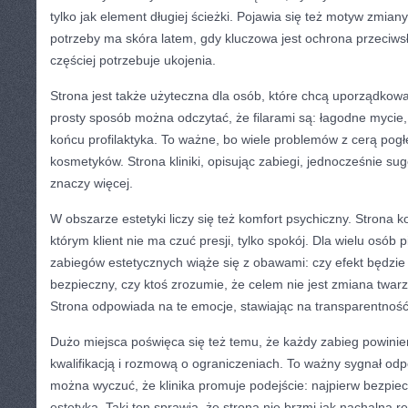
tylko jak element długiej ścieżki. Pojawia się też motyw zmiany
potrzeby ma skóra latem, gdy kluczowa jest ochrona przeciws
częściej potrzebuje ukojenia.
Strona jest także użyteczna dla osób, które chcą uporządkow
prosty sposób można odczytać, że filarami są: łagodne mycie,
końcu profilaktyka. To ważne, bo wiele problemów z cerą pog
kosmetyków. Strona kliniki, opisując zabiegi, jednocześnie su
znaczy więcej.
W obszarze estetyki liczy się też komfort psychiczny. Strona 
którym klient nie ma czuć presji, tylko spokój. Dla wielu osób
zabiegów estetycznych wiąże się z obawami: czy efekt będzie 
bezpieczny, czy ktoś zrozumie, że celem nie jest zmiana twarz
Strona odpowiada na te emocje, stawiając na transparentność
Dużo miejsca poświęca się też temu, że każdy zabieg powini
kwalifikacją i rozmową o ograniczeniach. To ważny sygnał od
można wyczuć, że klinika promuje podejście: najpierw bezpie
estetyka. Taki ton sprawia, że strona nie brzmi jak nachalna re